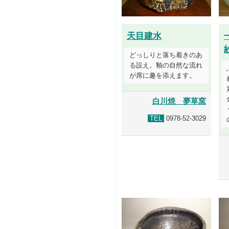
天目建水
どっしりと落ち着きのあ
る設え。釉の自然な流れ
が席に趣を添えます。
白川焼 夢草窯
TEL
0978-52-3029