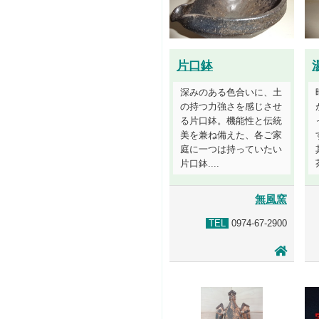
片口鉢
深みのある色合いに、土
の持つ力強さを感じさせ
る片口鉢。機能性と伝統
美を兼ね備えた、各ご家
庭に一つは持っていたい
片口鉢....
無風窯
TEL
0974-67-2900