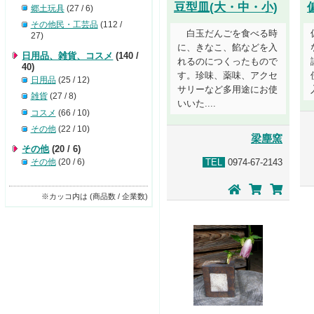
豆型皿(大・中・小)
郷土玩具
(27 / 6)
その他民・工芸品
(112 /
白玉だんごを食べる時
27)
に、きなこ、餡などを入
日用品、雑貨、コスメ
(140 /
れるのにつくったもので
40)
す。珍味、薬味、アクセ
日用品
(25 / 12)
サリーなど多用途にお使
雑貨
(27 / 8)
いいた....
コスメ
(66 / 10)
その他
(22 / 10)
梁塵窯
その他
(20 / 6)
その他
(20 / 6)
TEL
0974-67-2143
※カッコ内は (商品数 / 企業数)