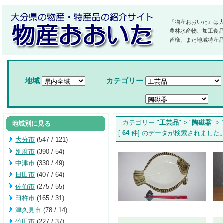
『物産おおいた』は
農林水産物、加工食
皆様、また地域特産
地域
カテゴリー
カテゴリー "
工芸品
" > "
陶磁器
" > 
地域別に見る
[
64
件] のデータが検索されま
大分市
(547 / 121)
別府市
(390 / 54)
中津市
(330 / 49)
日田市
(407 / 64)
佐伯市
(275 / 55)
臼杵市
(165 / 31)
津久見市
(78 / 14)
竹田市
(227 / 37)