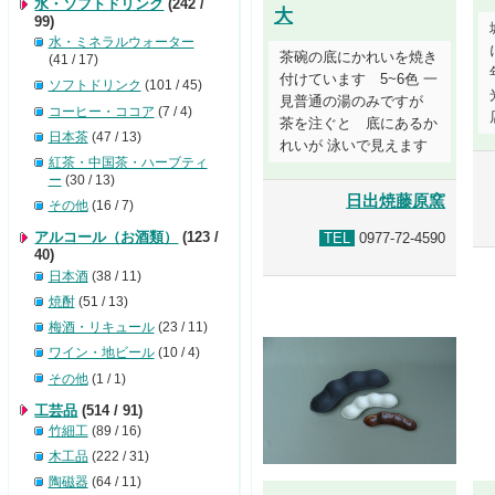
水・ソフトドリンク
(242 /
大
99)
水・ミネラルウォーター
茶碗の底にかれいを焼き
(41 / 17)
付けています 5~6色 一
ソフトドリンク
(101 / 45)
見普通の湯のみですが
コーヒー・ココア
(7 / 4)
茶を注ぐと 底にあるか
日本茶
(47 / 13)
れいが 泳いで見えます
紅茶・中国茶・ハーブティ
ー
(30 / 13)
日出焼藤原窯
その他
(16 / 7)
アルコール（お酒類）
(123 /
TEL
0977-72-4590
40)
日本酒
(38 / 11)
焼酎
(51 / 13)
梅酒・リキュール
(23 / 11)
ワイン・地ビール
(10 / 4)
その他
(1 / 1)
工芸品
(514 / 91)
竹細工
(89 / 16)
木工品
(222 / 31)
陶磁器
(64 / 11)