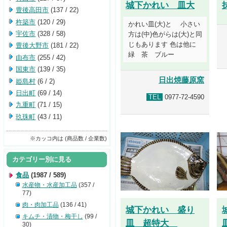
城下かれい 皿大
豊後高田市
(137 / 22)
杵築市
(120 / 29)
かれい皿(大)と 小さい
宇佐市
(328 / 58)
方は(中)色がらは(大)と同
じもあります 色は他に
豊後大野市
(181 / 22)
緑 茶 ブルー
由布市
(255 / 42)
国東市
(139 / 35)
日出焼藤原窯
姫島村
(6 / 2)
日出町
(69 / 14)
TEL
0977-72-4590
九重町
(71 / 15)
玖珠町
(43 / 11)
※カッコ内は (商品数 / 企業数)
カテゴリー別に見る
食品
(1987 / 589)
水産物・水産加工品
(357 /
77)
肉・肉加工品
(136 / 41)
城下かれい 盛り
キムチ・漬物・梅干し
(99 /
皿 超特大
30)