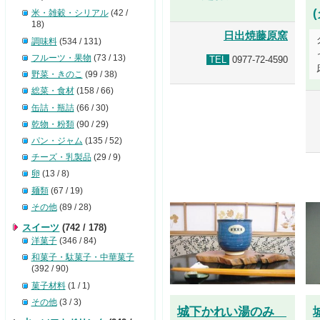
米・雑穀・シリアル
(42 /
18)
日出焼藤原窯
調味料
(534 / 131)
フルーツ・果物
(73 / 13)
TEL
0977-72-4590
野菜・きのこ
(99 / 38)
総菜・食材
(158 / 66)
缶詰・瓶詰
(66 / 30)
乾物・粉類
(90 / 29)
パン・ジャム
(135 / 52)
チーズ・乳製品
(29 / 9)
卵
(13 / 8)
麺類
(67 / 19)
その他
(89 / 28)
スイーツ
(742 / 178)
洋菓子
(346 / 84)
和菓子・駄菓子・中華菓子
(392 / 90)
菓子材料
(1 / 1)
その他
(3 / 3)
城下かれい湯のみ