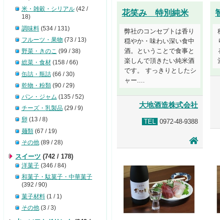
米・雑穀・シリアル
(42 /
花笑み 特別純米
18)
調味料
(534 / 131)
弊社のコンセプトは香り
フルーツ・果物
(73 / 13)
穏やか・味わい深い食中
酒。ということで食事と
野菜・きのこ
(99 / 38)
楽しんで頂きたい純米酒
総菜・食材
(158 / 66)
です。 すっきりとしたシ
缶詰・瓶詰
(66 / 30)
ャー....
乾物・粉類
(90 / 29)
パン・ジャム
(135 / 52)
大地酒造株式会社
チーズ・乳製品
(29 / 9)
卵
(13 / 8)
TEL
0972-48-9388
麺類
(67 / 19)
その他
(89 / 28)
スイーツ
(742 / 178)
洋菓子
(346 / 84)
和菓子・駄菓子・中華菓子
(392 / 90)
菓子材料
(1 / 1)
その他
(3 / 3)