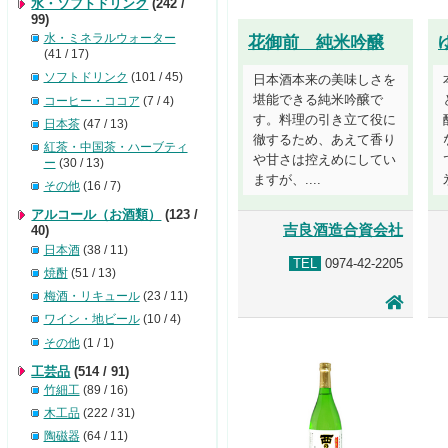
水・ソフトドリンク
(242 /
99)
水・ミネラルウォーター
花御前 純米吟醸
(41 / 17)
ソフトドリンク
(101 / 45)
日本酒本来の美味しさを
堪能できる純米吟醸で
コーヒー・ココア
(7 / 4)
す。料理の引き立て役に
日本茶
(47 / 13)
徹するため、あえて香り
紅茶・中国茶・ハーブティ
や甘さは控えめにしてい
ー
(30 / 13)
ますが、....
その他
(16 / 7)
アルコール（お酒類）
(123 /
吉良酒造合資会社
40)
日本酒
(38 / 11)
TEL
0974-42-2205
焼酎
(51 / 13)
梅酒・リキュール
(23 / 11)
ワイン・地ビール
(10 / 4)
その他
(1 / 1)
工芸品
(514 / 91)
竹細工
(89 / 16)
木工品
(222 / 31)
陶磁器
(64 / 11)