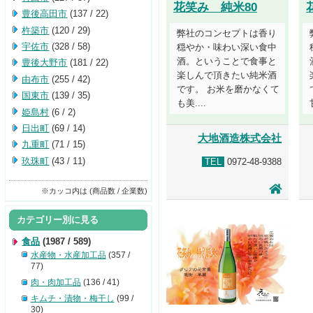
花笑み 純米80
豊後高田市
(137 / 22)
杵築市
(120 / 29)
弊社のコンセプトは香り
宇佐市
(328 / 58)
穏やか・味わい深い食中
酒。ということで食事と
豊後大野市
(181 / 22)
楽しんで頂きたい純米酒
由布市
(255 / 42)
です。 お米を磨かなくて
国東市
(139 / 35)
も美....
姫島村
(6 / 2)
日出町
(69 / 14)
大地酒造株式会社
九重町
(71 / 15)
玖珠町
(43 / 11)
TEL
0972-48-9388
※カッコ内は (商品数 / 企業数)
カテゴリー別に見る
食品
(1987 / 589)
水産物・水産加工品
(357 /
77)
肉・肉加工品
(136 / 41)
キムチ・漬物・梅干し
(99 /
30)