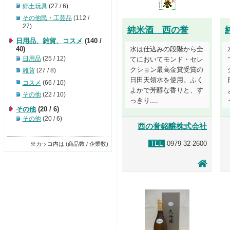
郷土玩具
(27 / 6)
その他民・工芸品
(112 /
27)
純米酒 西の誉
日用品、雑貨、コスメ
(140 /
40)
水は仕込みの段階から全
日用品
(25 / 12)
てにおいてモンド・セレ
クション最高金賞受賞の
雑貨
(27 / 8)
日田天領水を使用。ふく
コスメ
(66 / 10)
よかで芳醇な香りと、す
その他
(22 / 10)
っきり....
その他
(20 / 6)
その他
(20 / 6)
西の誉銘醸株式会社
TEL
0979-32-2600
※カッコ内は (商品数 / 企業数)