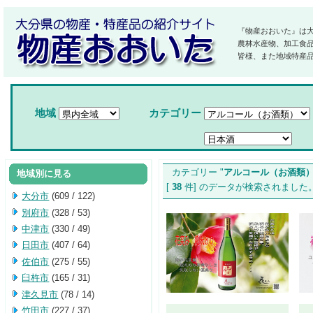
『物産おおいた』は
農林水産物、加工食
皆様、また地域特産
地域
カテゴリー
カテゴリー "
アルコール（お酒類
地域別に見る
[
38
件] のデータが検索されま
大分市
(609 / 122)
別府市
(328 / 53)
中津市
(330 / 49)
日田市
(407 / 64)
佐伯市
(275 / 55)
臼杵市
(165 / 31)
津久見市
(78 / 14)
竹田市
(227 / 37)