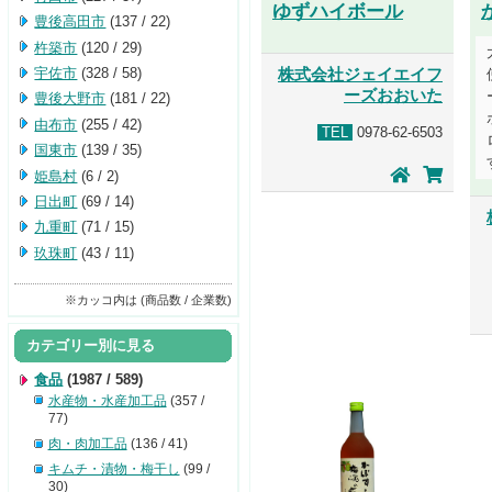
ゆずハイボール
豊後高田市
(137 / 22)
杵築市
(120 / 29)
宇佐市
(328 / 58)
株式会社ジェイエイフ
ーズおおいた
豊後大野市
(181 / 22)
由布市
(255 / 42)
TEL
0978-62-6503
国東市
(139 / 35)
姫島村
(6 / 2)
日出町
(69 / 14)
九重町
(71 / 15)
玖珠町
(43 / 11)
※カッコ内は (商品数 / 企業数)
カテゴリー別に見る
食品
(1987 / 589)
水産物・水産加工品
(357 /
77)
肉・肉加工品
(136 / 41)
キムチ・漬物・梅干し
(99 /
30)