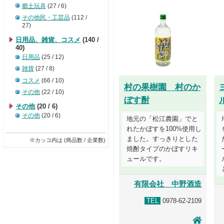
郷土玩具
(27 / 6)
その他民・工芸品
(112 /
27)
日用品、雑貨、コスメ
(140 /
40)
日用品
(25 / 12)
雑貨
(27 / 8)
コスメ
(66 / 10)
村の果樹園 村のか
その他
(22 / 10)
ぼす酎
その他
(20 / 6)
その他
(20 / 6)
地元の「松江農園」でと
れたかぼすを100%使用し
ました。すっきりとした
※カッコ内は (商品数 / 企業数)
焼酎タイプのかぼすリキ
ュールです。
有限会社 中野酒造
TEL
0978-62-2109