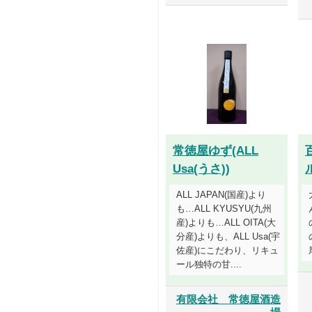
常徳屋ゆず(ALL
Usa(うさ))
ALL JAPAN(国産)より
も…ALL KYUSYU(九州
産)よりも…ALL OITA(大
分産)よりも、ALL Usa(宇
佐産)にこだわり、リキュ
ール独特の甘....
有限会社 常徳屋酒造