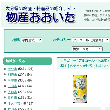
『物産おおいた』は
農林水産物、加工食
皆様、また地域特産
地域
カテゴリー
カテゴリー "
アルコール（お酒類
地域別に見る
[
23
件] のデータが検索されま
大分市
(547 / 121)
別府市
(390 / 54)
中津市
(330 / 49)
日田市
(407 / 64)
佐伯市
(275 / 55)
臼杵市
(165 / 31)
津久見市
(78 / 14)
竹田市
(227 / 37)