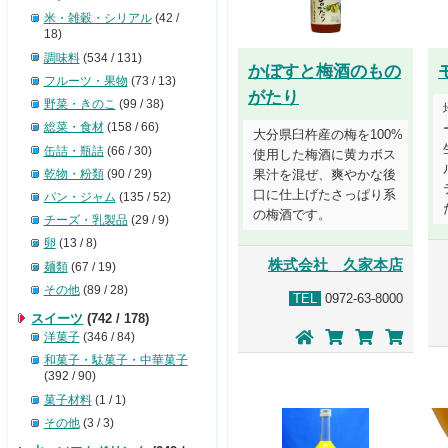
米・雑穀・シリアル
(42 /
18)
調味料
(534 / 131)
かぼすと梅酒のもの
フルーツ・果物
(73 / 13)
がたり
野菜・きのこ
(99 / 38)
総菜・食材
(158 / 66)
大分県臼杵産の梅を100%
缶詰・瓶詰
(66 / 30)
使用した梅酒に黄カボス
乾物・粉類
(90 / 29)
果汁を混ぜ、爽やかな後
口に仕上げたさっぱり系
パン・ジャム
(135 / 52)
の梅酒です。
チーズ・乳製品
(29 / 9)
卵
(13 / 8)
株式会社 久家本店
麺類
(67 / 19)
その他
(89 / 28)
TEL
0972-63-8000
スイーツ
(742 / 178)
洋菓子
(346 / 84)
和菓子・駄菓子・中華菓子
(392 / 90)
菓子材料
(1 / 1)
その他
(3 / 3)