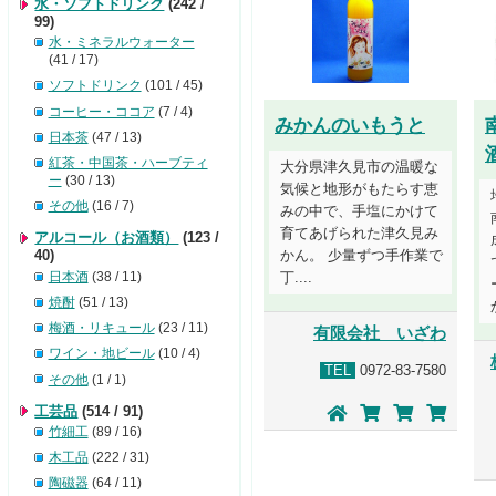
水・ソフトドリンク
(242 /
99)
水・ミネラルウォーター
(41 / 17)
ソフトドリンク
(101 / 45)
コーヒー・ココア
(7 / 4)
みかんのいもうと
日本茶
(47 / 13)
紅茶・中国茶・ハーブティ
大分県津久見市の温暖な
ー
(30 / 13)
気候と地形がもたらす恵
その他
(16 / 7)
みの中で、手塩にかけて
育てあげられた津久見み
アルコール（お酒類）
(123 /
40)
かん。 少量ずつ手作業で
日本酒
(38 / 11)
丁....
焼酎
(51 / 13)
梅酒・リキュール
(23 / 11)
有限会社 いざわ
ワイン・地ビール
(10 / 4)
TEL
0972-83-7580
その他
(1 / 1)
工芸品
(514 / 91)
竹細工
(89 / 16)
木工品
(222 / 31)
陶磁器
(64 / 11)