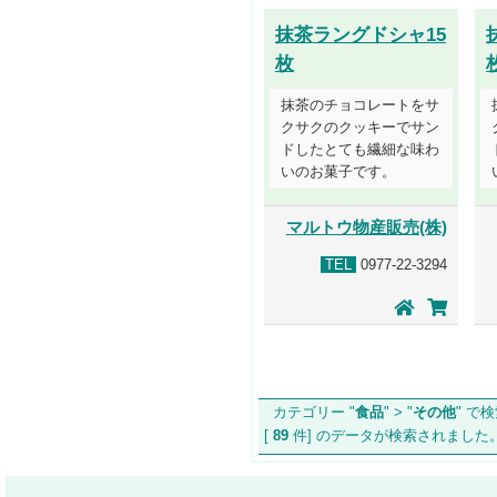
抹茶ラングドシャ15
枚
抹茶のチョコレートをサ
クサクのクッキーでサン
ドしたとても繊細な味わ
いのお菓子です。
マルトウ物産販売(株)
TEL
0977-22-3294
カテゴリー "
食品
" > "
その他
" で
[
89
件] のデータが検索されま