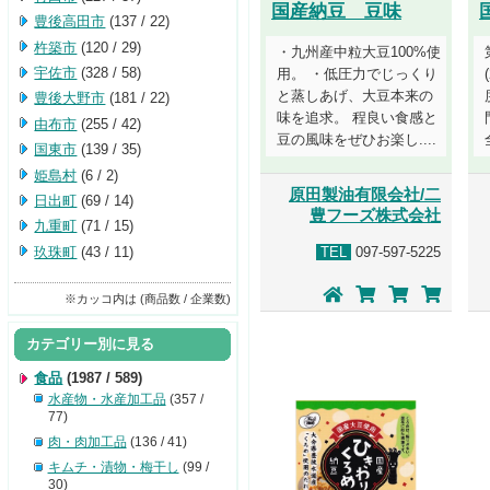
国産納豆 豆味
豊後高田市
(137 / 22)
杵築市
(120 / 29)
・九州産中粒大豆100%使
宇佐市
(328 / 58)
用。 ・低圧力でじっくり
と蒸しあげ、大豆本来の
豊後大野市
(181 / 22)
味を追求。 程良い食感と
由布市
(255 / 42)
豆の風味をぜひお楽し....
国東市
(139 / 35)
姫島村
(6 / 2)
原田製油有限会社/二
日出町
(69 / 14)
豊フーズ株式会社
九重町
(71 / 15)
玖珠町
(43 / 11)
TEL
097-597-5225
※カッコ内は (商品数 / 企業数)
カテゴリー別に見る
食品
(1987 / 589)
水産物・水産加工品
(357 /
77)
肉・肉加工品
(136 / 41)
キムチ・漬物・梅干し
(99 /
30)