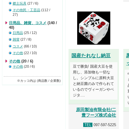
郷土玩具
(27 / 6)
その他民・工芸品
(112 /
27)
日用品、雑貨、コスメ
(140 /
40)
日用品
(25 / 12)
雑貨
(27 / 8)
コスメ
(66 / 10)
その他
(22 / 10)
国産たれなし納豆
その他
(20 / 6)
豆で勝負! 国産大豆を使
その他
(20 / 6)
用し、添加物も一切な
し。シンプルに原料大豆
※カッコ内は (商品数 / 企業数)
と納豆菌のみで作られて
いるのでヴィーガンやベ
ジタ....
原田製油有限会社/二
豊フーズ株式会社
TEL
097-597-5225