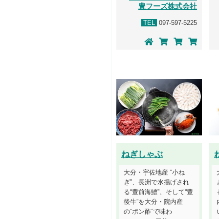
豊フーズ株式会社
TEL
097-597-5225
ねぎしゃぶ
大分・宇佐地産 “小ね
ぎ”、長洲で水揚げされ
る“豊前海鱧”、そして“豊
後牛”を大分・院内産
の“ポン酢”で味わ