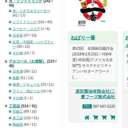
水・ソフトドリンク
(242 /
99)
水・ミネラルウォーター
(41 / 17)
ソフトドリンク
(101 / 45)
コーヒー・ココア
(7 / 4)
日本茶
(47 / 13)
ねばり一番
紅茶・中国茶・ハーブティ
ー
(30 / 13)
第23回 全国納豆鑑評会
その他
(16 / 7)
(2018年2月23日 / H30年
度) 特別賞(アメリカ大豆
アルコール（お酒類）
(123 /
部門) サステナビリティ
40)
アンバサダーアワード
日本酒
(38 / 11)
(....
焼酎
(51 / 13)
梅酒・リキュール
(23 / 11)
原田製油有限会社/二
ワイン・地ビール
(10 / 4)
豊フーズ株式会社
その他
(1 / 1)
工芸品
(514 / 91)
TEL
097-597-5225
竹細工
(89 / 16)
木工品
(222 / 31)
陶磁器
(64 / 11)