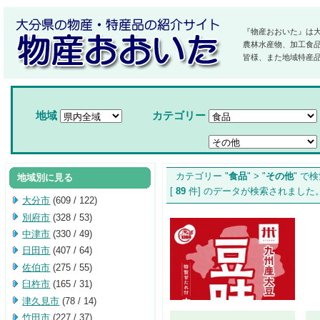
『物産おおいた』は
農林水産物、加工食
皆様、また地域特産
地域
カテゴリー
カテゴリー "
食品
" > "
その他
" で
地域別に見る
[
89
件] のデータが検索されま
大分市
(609 / 122)
別府市
(328 / 53)
中津市
(330 / 49)
日田市
(407 / 64)
佐伯市
(275 / 55)
臼杵市
(165 / 31)
津久見市
(78 / 14)
竹田市
(227 / 37)