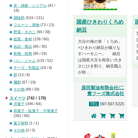
米・雑穀・シリアル
(42 /
18)
調味料
(534 / 131)
国産ひきわりくろめ
フルーツ・果物
(73 / 13)
納豆
野菜・きのこ
(99 / 38)
総菜・食材
(158 / 66)
大分の海の幸「くろめ」
缶詰・瓶詰
(66 / 30)
×ひきわり納豆が織りな
乾物・粉類
(90 / 29)
すハーモニー。 納豆
は国産大豆を程良い大き
パン・ジャム
(135 / 52)
さにひき割り、納豆職人
チーズ・乳製品
(29 / 9)
が秒....
卵
(13 / 8)
麺類
(67 / 19)
原田製油有限会社/二
その他
(89 / 28)
豊フーズ株式会社
スイーツ
(742 / 178)
洋菓子
(346 / 84)
TEL
097-597-5225
和菓子・駄菓子・中華菓子
(392 / 90)
菓子材料
(1 / 1)
その他
(3 / 3)