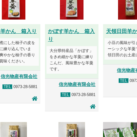
子羊かん 箱入り
かぼす羊かん 箱入
天領日田羊
り
煮にした柚子の皮を
小豆の風味が引
に練り込んでいま
ーシックな羊羹
大分県特産品「かぼす」
爽やかな柚子の香り
領日田のお土産
をきめ細かな羊羹に練り
賞味ください。
こんだ、風味豊かな羊羹
です。
信光物産
信光物産有限会社
TEL
0973
信光物産有限会社
TEL
0973-28-5881
TEL
0973-28-5881