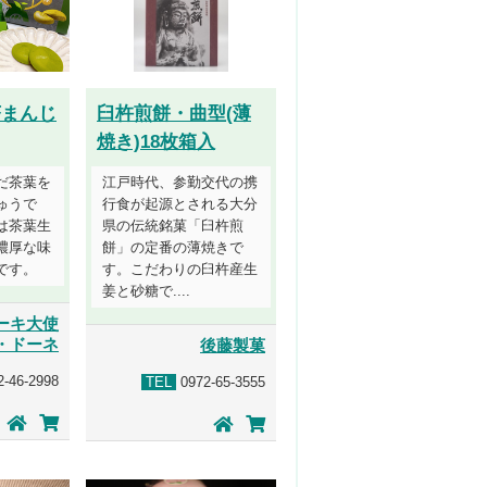
茶まんじ
臼杵煎餅・曲型(薄
焼き)18枚箱入
だ茶葉を
江戸時代、参勤交代の携
ゅうで
行食が起源とされる大分
は茶葉生
県の伝統銘菓「臼杵煎
濃厚な味
餅」の定番の薄焼きで
です。
す。こだわりの臼杵産生
姜と砂糖で....
ーキ大使
・ドーネ
後藤製菓
-46-2998
TEL
0972-65-3555