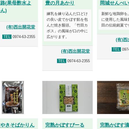
路(果母酢水よ
豊の月あかり
岡城せんべ
ん)
練乳を練り込んだ口どけ
新鮮な地鶏卵を
の良い皮でかぼす餡を包
に使用した風味
んだ焼き饅頭。「竹田カ
田の伝統銘菓で
(有)西出開花堂
ボス」の風味が口の中に
TEL
0974-63-2355
広がります。
(有)
TEL
0974
(有)西出開花堂
TEL
0974-63-2355
田やきそばかりん
完熟かぼすぴーる
完熟かぼす