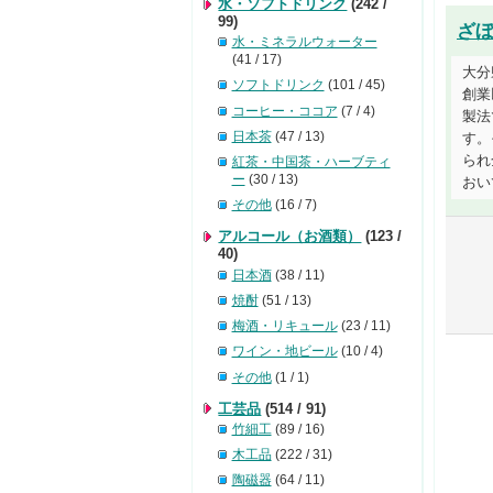
水・ソフトドリンク
(242 /
99)
ざぼ
水・ミネラルウォーター
(41 / 17)
大分
ソフトドリンク
(101 / 45)
創業
コーヒー・ココア
(7 / 4)
製法
日本茶
(47 / 13)
す。
られ
紅茶・中国茶・ハーブティ
ー
(30 / 13)
おいて
その他
(16 / 7)
アルコール（お酒類）
(123 /
40)
日本酒
(38 / 11)
焼酎
(51 / 13)
梅酒・リキュール
(23 / 11)
ワイン・地ビール
(10 / 4)
その他
(1 / 1)
工芸品
(514 / 91)
竹細工
(89 / 16)
木工品
(222 / 31)
陶磁器
(64 / 11)