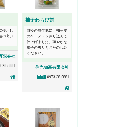
餅
柚子わらび餅
に使用し
自慢の餅生地に、柚子皮
性の良い
のペーストを練り込んで
仕上げました。爽やかな
柚子の香りをおたのしみ
ください。
有限会社
-28-5881
信光物産有限会社
TEL
0973-28-5881