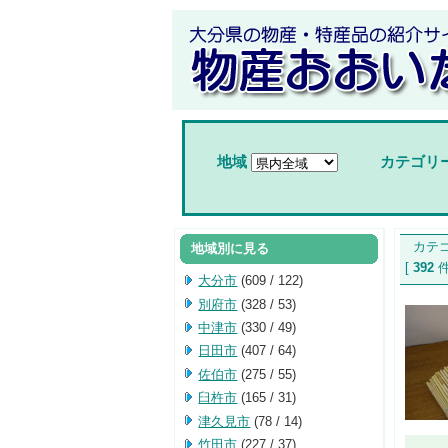
地域
カテゴリ
カテゴ
地域別に見る
[
392
大分市
(609 / 122)
別府市
(328 / 53)
中津市
(330 / 49)
日田市
(407 / 64)
佐伯市
(275 / 55)
臼杵市
(165 / 31)
津久見市
(78 / 14)
竹田市
(227 / 37)