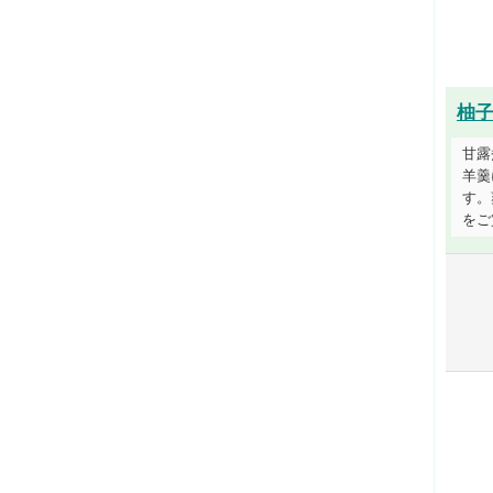
柚
甘露
羊羹
す。
をご