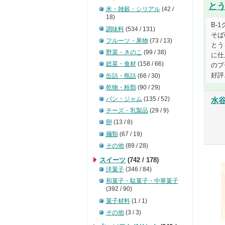
と
米・雑穀・シリアル
(42 /
18)
B-
調味料
(534 / 131)
そば
フルーツ・果物
(73 / 13)
とう
野菜・きのこ
(99 / 38)
に仕
総菜・食材
(158 / 66)
のプ
好評..
缶詰・瓶詰
(66 / 30)
乾物・粉類
(90 / 29)
パン・ジャム
(135 / 52)
水
チーズ・乳製品
(29 / 9)
卵
(13 / 8)
麺類
(67 / 19)
その他
(89 / 28)
スイーツ
(742 / 178)
洋菓子
(346 / 84)
和菓子・駄菓子・中華菓子
(392 / 90)
菓子材料
(1 / 1)
その他
(3 / 3)