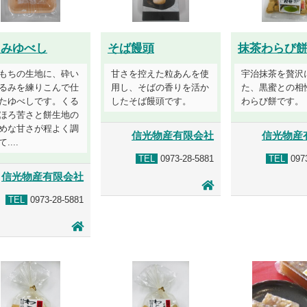
るみゆべし
そば饅頭
抹茶わらび
もちの生地に、砕い
甘さを控えた粒あんを使
宇治抹茶を贅沢
るみを練りこんで仕
用し、そばの香りを活か
た、黒蜜との相
たゆべしです。くる
したそば饅頭です。
わらび餅です。
ほろ苦さと餅生地の
めな甘さが程よく調
信光物産有限会社
信光物産
....
TEL
0973-28-5881
TEL
0973
信光物産有限会社
TEL
0973-28-5881