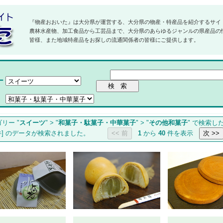
『物産おおいた』は大分県が運営する、大分県の物産・特産品を紹介するサイ
農林水産物、加工食品から工芸品まで、大分県のあらゆるジャンルの県産品の
皆様、また地域特産品をお探しの流通関係者の皆様にご提供します。
ー
リー "
スイーツ
" > "
和菓子・駄菓子・中華菓子
" > "
その他和菓子
" で検索し
件] のデータが検索されました。
1
から
40
件を表示