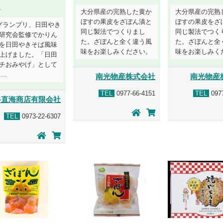
う
大分県産の完熟した黄か
大分県産の完熟
ぼすの果皮をざぼん漬と
ぼすの果皮をざ
1グランプリ、日田やき
同じ製法でつくりまし
同じ製法でつく
研究会監修でかりん
た。ざぼんと全く違う風
た。ざぼんと全
を日田やきそば風味
味をお楽しみください。
味をお楽しみく
上げました。「日田
チおみやげ」として
..
南光物産株式会社
南光物産
TEL
0977-66-4151
TEL
0977
谷直海商店有限会社
TEL
0973-22-6307