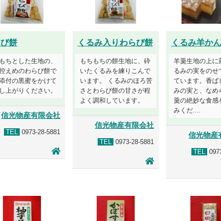
らび餅
くるみ入りわらび餅
くるみ羊か
もちとした生地の、
もちもちの餅生地に、砕
羊羹生地の上に
控えめのわらび餅で
いたくるみを練りこんで
るみの実をのせ
添付の黒蜜をかけて
います。 くるみのほろ苦
ています。香ば
し上がりください。
さとわらび餅の甘さが程
みの実と、なめ
よく調和しています。
羹の絶妙な食感
みくだ....
信光物産有限会社
信光物産有限会社
TEL
0973-28-5881
信光物産
TEL
0973-28-5881
TEL
0973