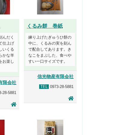
ん
くるみ餅 巻紙
刻んだく
練り上げたぎゅうひ餅の
て仕上げ
中に、くるみの実を刻ん
しいくる
で配合してあります。き
らかな羊
なこをまぶした、食べや
をお楽し
すい一口サイズです。
信光物産有限会社
有限会社
TEL
0973-28-5881
-28-5881