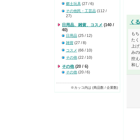
郷土玩具
(27 / 6)
その他民・工芸品
(112 /
27)
く
日用品、雑貨、コスメ
(140 /
40)
もち
日用品
(25 / 12)
たく
雑貨
(27 / 8)
上げ
コスメ
(66 / 10)
みの
その他
(22 / 10)
控え
和して
その他
(20 / 6)
その他
(20 / 6)
※カッコ内は (商品数 / 企業数)