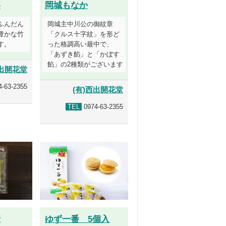
い
岡城もなか
ふんだん
岡城主中川公の御紋章
豊かな竹
「クルス十字紋」を形ど
す。
った格調高い最中で、
「あずき餡」と「かぼす
餡」の2種類がございます
西出開花堂
-63-2355
(有)西出開花堂
TEL
0974-63-2355
漬
ゆず一番 5個入