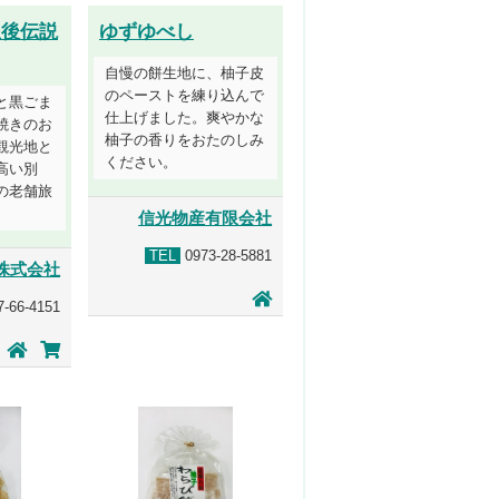
豊後伝説
ゆずゆべし
自慢の餅生地に、柚子皮
のペーストを練り込んで
と黒ごま
仕上げました。爽やかな
焼きのお
柚子の香りをおたのしみ
観光地と
ください。
高い別
の老舗旅
信光物産有限会社
TEL
0973-28-5881
株式会社
-66-4151