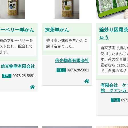
ルーベリー羊かん
抹茶羊かん
釜炒り因尾
ゅう
種のブルーベリーを
香り高い抹茶を羊かんに
ストにし、配合して
練り込みました。
自家茶園で摘ん
ます。
使用したまんじ
す。茶の配合量
信光物産有限会社
産者ならではの
信光物産有限会社
TEL
0973-28-5881
で、自慢の逸品
TEL
0973-28-5881
有限会社 ケ
館 クアンカ
TEL
0972