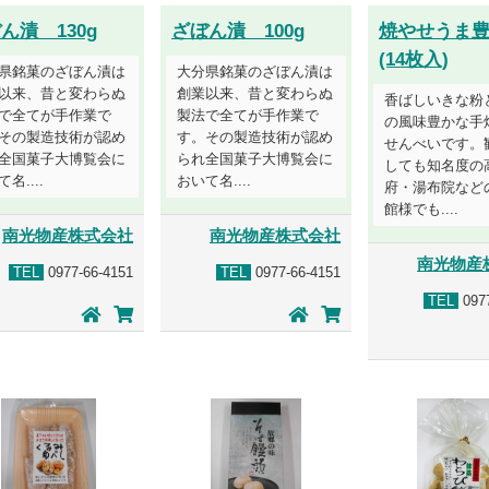
ん漬 130g
ざぼん漬 100g
焼やせうま
(14枚入)
県銘菓のざぼん漬は
大分県銘菓のざぼん漬は
以来、昔と変わらぬ
創業以来、昔と変わらぬ
香ばしいきな粉
で全てが手作業で
製法で全てが手作業で
の風味豊かな手
その製造技術が認め
す。その製造技術が認め
せんべいです。
全国菓子大博覧会に
られ全国菓子大博覧会に
しても知名度の
名....
おいて名....
府・湯布院など
館様でも....
南光物産株式会社
南光物産株式会社
南光物産
TEL
0977-66-4151
TEL
0977-66-4151
TEL
0977