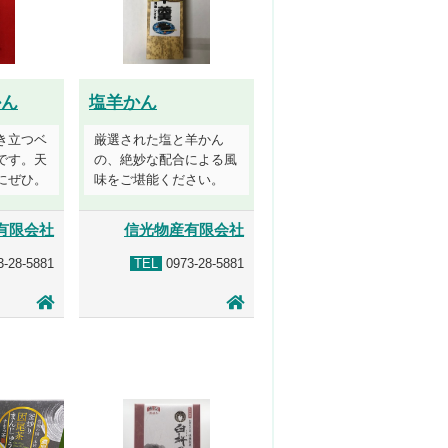
かん
塩羊かん
き立つベ
厳選された塩と羊かん
です。天
の、絶妙な配合による風
にぜひ。
味をご堪能ください。
有限会社
信光物産有限会社
-28-5881
TEL
0973-28-5881