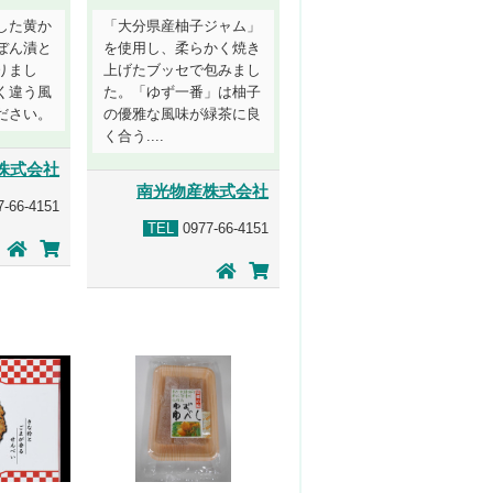
した黄か
「大分県産柚子ジャム」
ぼん漬と
を使用し、柔らかく焼き
りまし
上げたブッセで包みまし
く違う風
た。「ゆず一番」は柚子
ださい。
の優雅な風味が緑茶に良
く合う....
株式会社
南光物産株式会社
-66-4151
TEL
0977-66-4151