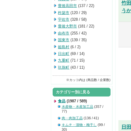
竹田
豊後高田市
(137 / 22)
うか
杵築市
(120 / 29)
宇佐市
(328 / 58)
豊後大野市
(181 / 22)
由布市
(255 / 42)
国東市
(139 / 35)
姫島村
(6 / 2)
日出町
(69 / 14)
九重町
(71 / 15)
玖珠町
(43 / 11)
※カッコ内は (商品数 / 企業数)
カテゴリー別に見る
食品
(1987 / 589)
水産物・水産加工品
(357 /
77)
肉・肉加工品
(136 / 41)
キムチ・漬物・梅干し
(99 /
日
30)