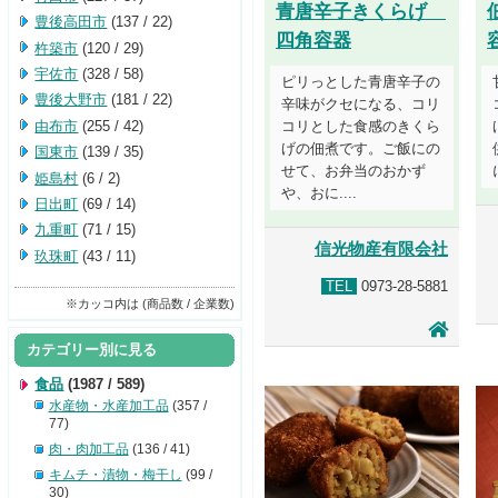
青唐辛子きくらげ
豊後高田市
(137 / 22)
四角容器
杵築市
(120 / 29)
宇佐市
(328 / 58)
ピリっとした青唐辛子の
豊後大野市
(181 / 22)
辛味がクセになる、コリ
由布市
(255 / 42)
コリとした食感のきくら
げの佃煮です。ご飯にの
国東市
(139 / 35)
せて、お弁当のおかず
姫島村
(6 / 2)
や、おに....
日出町
(69 / 14)
九重町
(71 / 15)
信光物産有限会社
玖珠町
(43 / 11)
TEL
0973-28-5881
※カッコ内は (商品数 / 企業数)
カテゴリー別に見る
食品
(1987 / 589)
水産物・水産加工品
(357 /
77)
肉・肉加工品
(136 / 41)
キムチ・漬物・梅干し
(99 /
30)