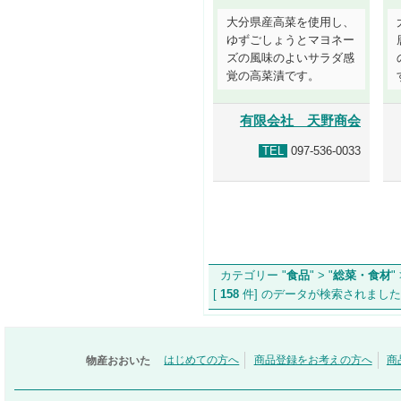
大分県産高菜を使用し、
ゆずごしょうとマヨネー
ズの風味のよいサラダ感
覚の高菜漬です。
有限会社 天野商会
TEL
097-536-0033
カテゴリー "
食品
" > "
総菜・食材
" 
[
158
件] のデータが検索され
物産おおいた
はじめての方へ
商品登録をお考えの方へ
商