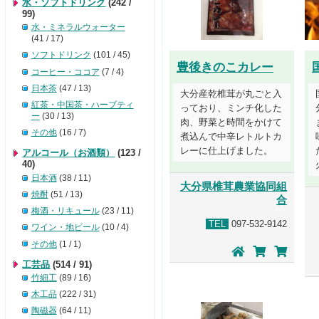
水・ソフトドリンク
(242 /
99)
水・ミネラルウォーター
(41 / 17)
ソフトドリンク
(101 / 45)
豊後きのこカレー
コーヒー・ココア
(7 / 4)
日本茶
(47 / 13)
大分産乾椎茸が丸ごと入
紅茶・中国茶・ハーブティ
っており、ミンチ化した
ー
(30 / 13)
肉、野菜と時間をかけて
その他
(16 / 7)
煮込んで中辛レトルトカ
レーに仕上げました。
アルコール（お酒類）
(123 /
40)
日本酒
(38 / 11)
大分県椎茸農業協同組
焼酎
(51 / 13)
合
梅酒・リキュール
(23 / 11)
TEL
097-532-9142
ワイン・地ビール
(10 / 4)
その他
(1 / 1)
工芸品
(514 / 91)
竹細工
(89 / 16)
木工品
(222 / 31)
陶磁器
(64 / 11)