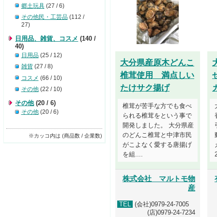
郷土玩具
(27 / 6)
その他民・工芸品
(112 /
27)
日用品、雑貨、コスメ
(140 /
40)
日用品
(25 / 12)
大分県産原木どんこ
雑貨
(27 / 8)
椎茸使用 満点しい
コスメ
(66 / 10)
たけサク揚げ
その他
(22 / 10)
その他
(20 / 6)
椎茸が苦手な方でも食べ
その他
(20 / 6)
られる椎茸をという事で
開発しました。 大分県産
のどんこ椎茸と中津市民
※カッコ内は (商品数 / 企業数)
がこよなく愛する唐揚げ
を組....
株式会社 マルトモ物
産
TEL
(会社)0979-24-7005
(店)0979-24-7234