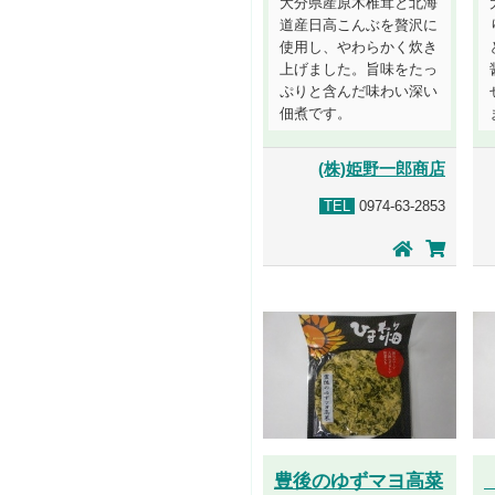
大分県産原木椎茸と北海
道産日高こんぶを贅沢に
使用し、やわらかく炊き
上げました。旨味をたっ
ぷりと含んだ味わい深い
佃煮です。
(株)姫野一郎商店
TEL
0974-63-2853
豊後のゆずマヨ高菜