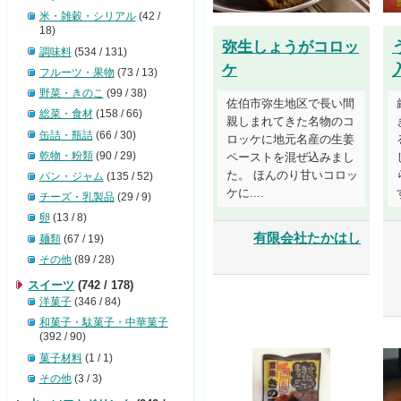
米・雑穀・シリアル
(42 /
18)
弥生しょうがコロッ
調味料
(534 / 131)
ケ
フルーツ・果物
(73 / 13)
野菜・きのこ
(99 / 38)
佐伯市弥生地区で長い間
総菜・食材
(158 / 66)
親しまれてきた名物のコ
缶詰・瓶詰
(66 / 30)
ロッケに地元名産の生姜
乾物・粉類
(90 / 29)
ペーストを混ぜ込みまし
た。 ほんのり甘いコロッ
パン・ジャム
(135 / 52)
ケに....
チーズ・乳製品
(29 / 9)
卵
(13 / 8)
有限会社たかはし
麺類
(67 / 19)
その他
(89 / 28)
スイーツ
(742 / 178)
洋菓子
(346 / 84)
和菓子・駄菓子・中華菓子
(392 / 90)
菓子材料
(1 / 1)
その他
(3 / 3)