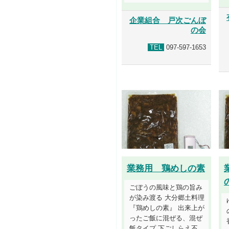
企業組合 戸次ごんぼ
の会
TEL
097-597-1653
業務用 鶏めしの素
ごぼうの風味と鶏の旨み
が染み渡る 大分郷土料理
『鶏めしの素』 出来上が
ったご飯に混ぜる、混ぜ
飯タイプ 下ごしらえ不....