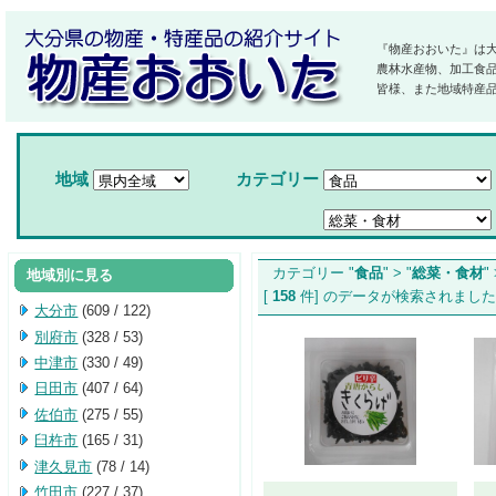
『物産おおいた』は
農林水産物、加工食
皆様、また地域特産
地域
カテゴリー
カテゴリー "
食品
" > "
総菜・食材
" 
地域別に見る
[
158
件] のデータが検索され
大分市
(609 / 122)
別府市
(328 / 53)
中津市
(330 / 49)
日田市
(407 / 64)
佐伯市
(275 / 55)
臼杵市
(165 / 31)
津久見市
(78 / 14)
竹田市
(227 / 37)