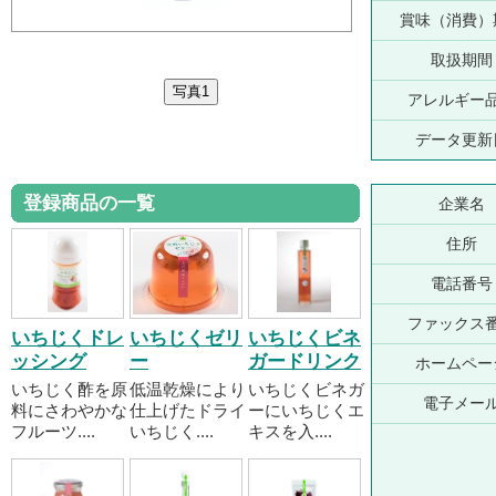
賞味（消費）
取扱期間
アレルギー
データ更新
登録商品の一覧
企業名
住所
電話番号
ファックス
いちじくドレ
いちじくゼリ
いちじくビネ
ッシング
ー
ガードリンク
ホームペー
いちじく酢を原
低温乾燥により
いちじくビネガ
電子メー
料にさわやかな
仕上げたドライ
ーにいちじくエ
フルーツ....
いちじく....
キスを入....