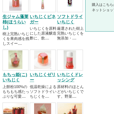
購入はこちら
ネットショッ
生ジャム蓬莱
いちじくビネ
ソフトドライ
柿(ほうらい
ガー
いちじく
し)
いちじくを原料
厳選された樹上
にした原液醸造
完熟いちじくを
樹上完熟いちじ
酢に、飲....
無添加・....
くを果肉感を残
しスイー....
もちっ姫(こ)
いちじくゼリ
いちじくドレ
いちじく
ー
ッシング
上餅粉100%の
低温乾燥による
原材料のほとん
もちもち感たっ
ソフトドライい
どがいちじくで
ぷりな可愛....
ちじくを....
す。野菜....