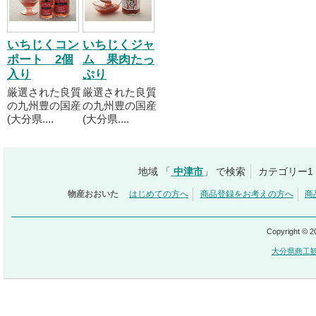
いちじくコン
いちじくジャ
ポート 2個
ム 果肉たっ
入り
ぷり
厳選された良質
厳選された良質
の九州豊の国産
の九州豊の国産
(大分県....
(大分県....
地域 「
中津市
」 で検索
カテゴリー1
物産おおいた
はじめての方へ
商品登録をお考えの方へ
商
Copyright © 
大分県商工