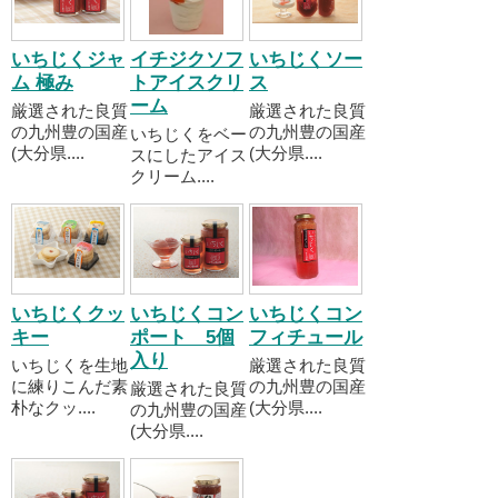
いちじくジャ
イチジクソフ
いちじくソー
ム 極み
トアイスクリ
ス
ーム
厳選された良質
厳選された良質
の九州豊の国産
の九州豊の国産
いちじくをベー
(大分県....
(大分県....
スにしたアイス
クリーム....
いちじくクッ
いちじくコン
いちじくコン
キー
ポート 5個
フィチュール
入り
いちじくを生地
厳選された良質
に練りこんだ素
の九州豊の国産
厳選された良質
朴なクッ....
(大分県....
の九州豊の国産
(大分県....