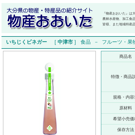
『物産おおいた』は
農林水産物、加工食
皆様、また地域特産
いちじくビネガー
[
中津市
]
食品
－
フルーツ・果
商品名
特徴・商品
規格・内容
原材料
希望小売価
保存方法