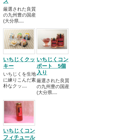
ス
厳選された良質
の九州豊の国産
(大分県....
いちじくクッ
いちじくコン
キー
ポート 5個
入り
いちじくを生地
に練りこんだ素
厳選された良質
朴なクッ....
の九州豊の国産
(大分県....
いちじくコン
フィチュール