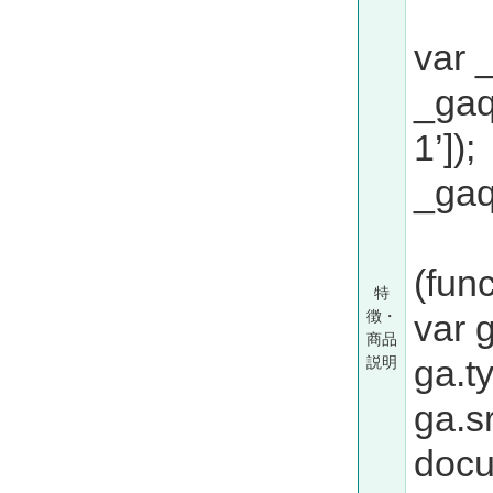
var _
_gaq
1’]);
_gaq
(func
特
徴・
var 
商品
ga.ty
説明
ga.sr
docum