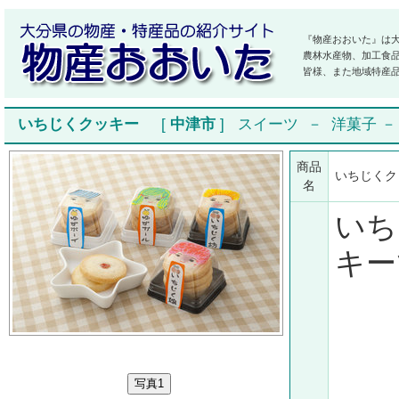
『物産おおいた』は
農林水産物、加工食
皆様、また地域特産
いちじくクッキー
[
中津市
]
スイーツ
－
洋菓子
商品
いちじく
名
いち
キー