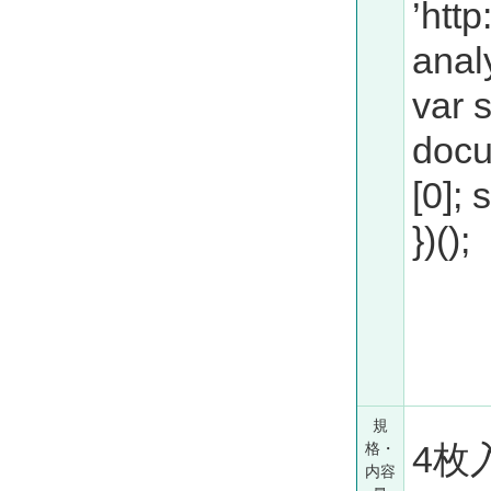
’http
anal
var 
docu
[0];
})();
規
4枚
格・
内容