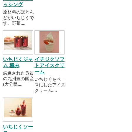
ッシング
原材料のほとん
どがいちじくで
す。野菜....
いちじくジャ
イチジクソフ
ム 極み
トアイスクリ
ーム
厳選された良質
の九州豊の国産
いちじくをベー
(大分県....
スにしたアイス
クリーム....
いちじくソー