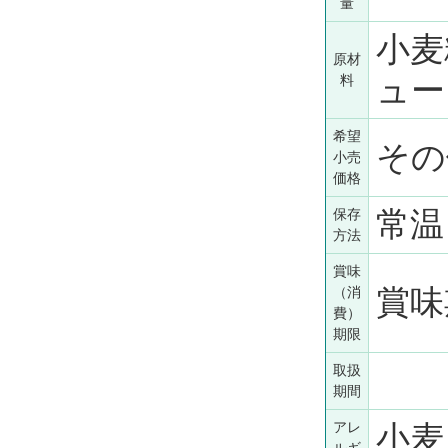
量
小麦
原材
ュ
料
希望
その
小売
価格
常
保存
方法
賞味
賞味
（消
費）
期限
取扱
期間
アレ
小麦