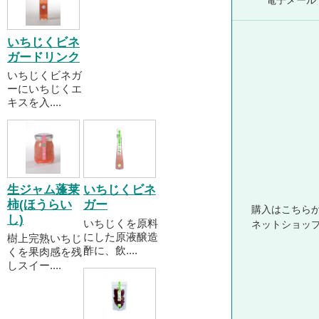
電子メール
いちじくビネ
ガードリンク
いちじくビネガ
ーにいちじくエ
キスを入....
生ジャム蓬莱
いちじくビネ
柿(ほうらい
ガー
購入はこちら
し)
いちじくを原料
ネットショッ
にした原液醸造
樹上完熟いちじ
酢に、飲....
くを果肉感を残
しスイー....