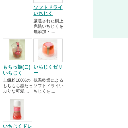
ソフトドライ
いちじく
厳選された樹上
完熟いちじくを
無添加・....
もちっ姫(こ)
いちじくゼリ
いちじく
ー
上餅粉100%の
低温乾燥による
もちもち感たっ
ソフトドライい
ぷりな可愛....
ちじくを....
いちじくドレ