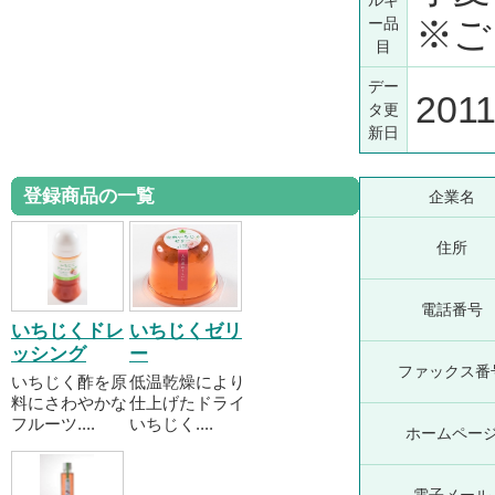
ルギ
※ご
ー品
目
デー
2011
タ更
新日
登録商品の一覧
企業名
住所
電話番号
いちじくドレ
いちじくゼリ
ッシング
ー
ファックス番
いちじく酢を原
低温乾燥により
料にさわやかな
仕上げたドライ
フルーツ....
いちじく....
ホームペー