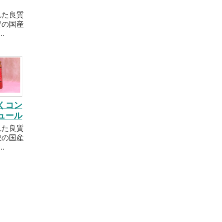
れた良質
豊の国産
..
くコン
ュール
れた良質
豊の国産
..