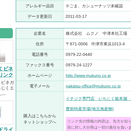
アレルギー品目
※ごま、カシューナッツ未確認
データ更新日
2011-03-17
企業名
株式会社 ムクノ 中津本社工場
住所
〒871-0006 中津市東浜1013-4
電話番号
0979-22-0440
ファックス番号
0979-24-1227
くビネ
リンク
ホームページ
http://www.mukuno.co.jp
くビネガ
電子メール
nakatsu-office@mukuno.co.jp
ちじくエ
..
イチジク専門店 いちじく姫本舗 
豊前特産市場(地元海産物)
購入はこちらから
リンク先の情報の内容は、先方が自
ネットショップへ
容に対し大分県は一切の責任を負い
ドライ