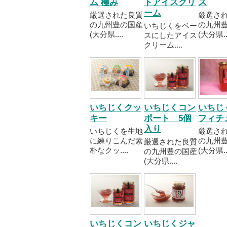
ム 極み
トアイスクリ
ス
ーム
厳選された良質
厳選さ
の九州豊の国産
の九州
いちじくをベー
(大分県....
(大分県..
スにしたアイス
クリーム....
いちじくクッ
いちじくコン
いちじ
キー
ポート 5個
フィチ
入り
いちじくを生地
厳選さ
に練りこんだ素
の九州
厳選された良質
朴なクッ....
(大分県..
の九州豊の国産
(大分県....
いちじくコン
いちじくジャ