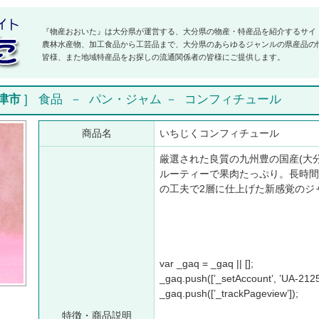
『物産おおいた』は大分県が運営する、大分県の物産・特産品を紹介するサイ
農林水産物、加工食品から工芸品まで、大分県のあらゆるジャンルの県産品の
皆様、また地域特産品をお探しの流通関係者の皆様にご提供します。
津市
]
食品
－
パン・ジャム
－
コンフィチュール
商品名
いちじくコンフィチュール
厳選された良質の九州豊の国産(大
ルーティーで果肉たっぷり。長時間
の工夫で2層に仕上げた新感覚のジ
var _gaq = _gaq || [];
_gaq.push([’_setAccount’, ’UA-2125
_gaq.push([’_trackPageview’]);
特徴・商品説明