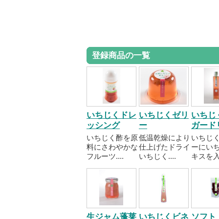
登録商品の一覧
いちじくドレ
いちじくゼリ
いちじ
ッシング
ー
ガード
いちじく酢を原
低温乾燥により
いちじ
料にさわやかな
仕上げたドライ
ーにい
フルーツ....
いちじく....
キスを入..
生ジャム蓬莱
いちじくビネ
ソフト