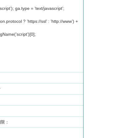
ipt’); ga.type = ’text/javascript’;
n.protocol ? ’https://ssl’ : ’http://www’) +
Name(’script’)[0];
汁
期限：