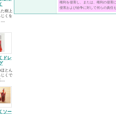
権利を侵害し、または、権利の侵害
く
侵害および紛争に対して何らの責任
れた樹上
ちじくを
..
くドレ
グ
のほとん
ちじくで
..
くソー