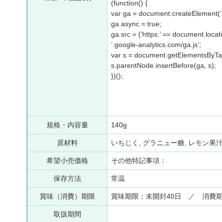
(function() {
var ga = document.createElement(’scr
ga.async = true;
ga.src = (’https:’ == document.locatio
’.google-analytics.com/ga.js’;
var s = document.getElementsByTag
s.parentNode.insertBefore(ga, s);
})();
規格・内容量
140g
原材料
いちじく, グラニュー糖, レモン果
希望小売価格
その他特記事項：
保存方法
常温
賞味（消費）期限
賞味期限：未開封40日 ／ 消費
取扱期間