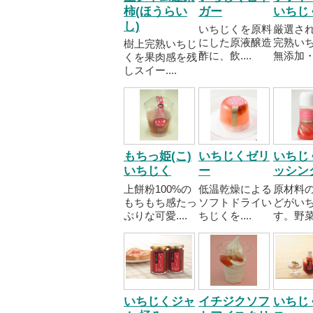
柿(ほうらい
ガー
いちじ
し)
いちじくを原料
厳選さ
にした原液醸造
完熟い
樹上完熟いちじ
酢に、飲....
無添加・..
くを果肉感を残
しスイー....
もちっ姫(こ)
いちじくゼリ
いちじ
いちじく
ー
ッシン
上餅粉100%の
低温乾燥による
原材料
もちもち感たっ
ソフトドライい
どがい
ぷりな可愛....
ちじくを....
す。野菜..
いちじくジャ
イチジクソフ
いちじ