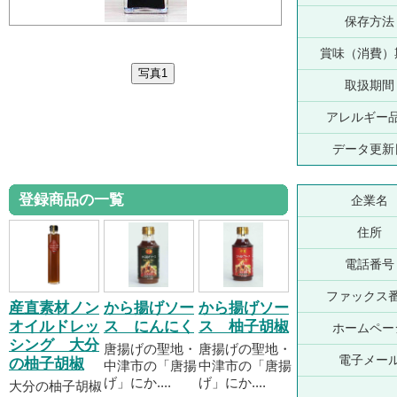
保存方法
賞味（消費）
取扱期間
アレルギー
データ更新
登録商品の一覧
企業名
住所
電話番号
ファックス
産直素材ノン
から揚げソー
から揚げソー
オイルドレッ
ス にんにく
ス 柚子胡椒
ホームペー
シング 大分
唐揚げの聖地・
唐揚げの聖地・
電子メー
の柚子胡椒
中津市の「唐揚
中津市の「唐揚
げ」にか....
げ」にか....
大分の柚子胡椒