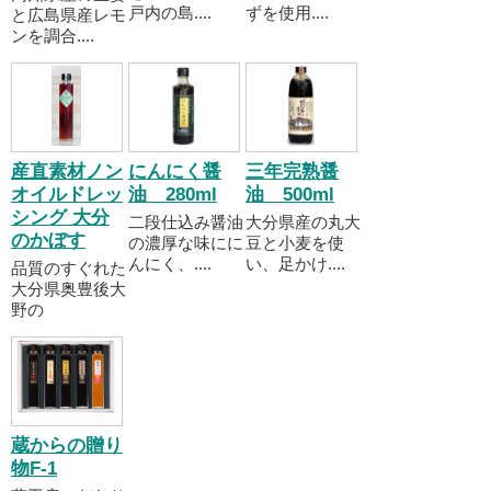
戸内の島....
ずを使用....
と広島県産レモ
ンを調合....
産直素材ノン
にんにく醤
三年完熟醤
オイルドレッ
油 280ml
油 500ml
シング 大分
二段仕込み醤油
大分県産の丸大
のかぼす
の濃厚な味にに
豆と小麦を使
んにく、....
い、足かけ....
品質のすぐれた
大分県奥豊後大
野の
蔵からの贈り
物F-1