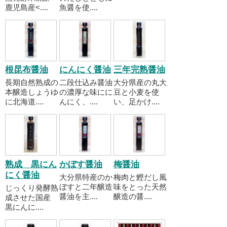
鹿児島産<....
魚醤を使....
根昆布醤油
にんにく醤油
三年完熟醤油
長期自然熟成の
二段仕込み醤油
大分県産の丸大
本醸造しょうゆ
の濃厚な味にに
豆と小麦を使
に北海道....
んにく、....
い、足かけ....
熟成 黒にん
かぼす醤油
梅醤油
にく醤油
大分県特産のか
梅肉と鰹だし風
ぼすと二年醸造
味をとった天然
じっくり発酵熟
醤油を主....
醸造の醤....
成させた国産
黒にんに....