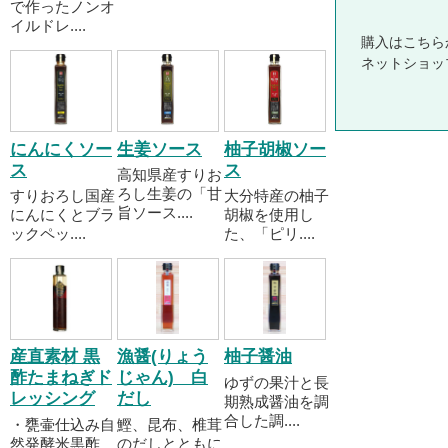
で作ったノンオ
イルドレ....
購入はこちら
ネットショッ
にんにくソー
生姜ソース
柚子胡椒ソー
ス
ス
高知県産すりお
ろし生姜の「甘
すりおろし国産
大分特産の柚子
旨ソース....
にんにくとブラ
胡椒を使用し
ックペッ....
た、「ピリ....
産直素材 黒
漁醤(りょう
柚子醤油
酢たまねぎド
じゃん) 白
ゆずの果汁と長
レッシング
だし
期熟成醤油を調
合した調....
・甕壷仕込み自
鰹、昆布、椎茸
然発酵米黒酢
のだしとともに