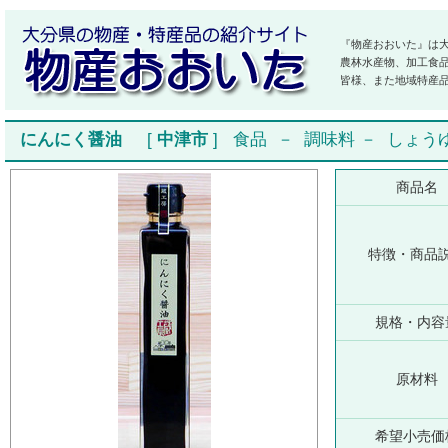
『物産おおいた』は
農林水産物、加工食
皆様、また地域特産
にんにく醤油
[
中津市
]
食品
－
調味料
－
しょう
商品名
特徴・商品
規格・内容
原材料
希望小売価