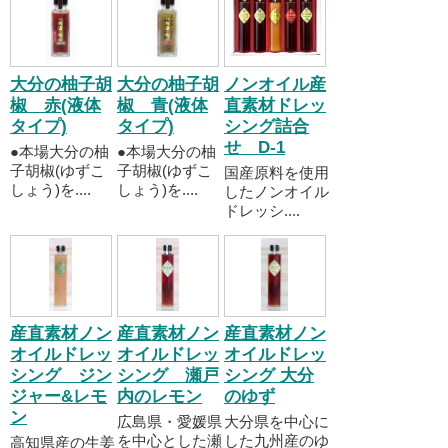
大分の柚子胡
大分の柚子胡
ノンオイル産
椒 赤(液体
椒 青(液体
直素材ドレッ
タイプ)
タイプ)
シング詰合
せ D-1
●本場大分の柚
●本場大分の柚
子胡椒(ゆずこ
子胡椒(ゆずこ
国産原料を使用
しょう)を....
しょう)を....
したノンオイル
ドレッシ....
産直素材ノン
産直素材ノン
産直素材ノン
オイルドレッ
オイルドレッ
オイルドレッ
シング ジン
シング 瀬戸
シング 大分
ジャー&レモ
内のレモン
のゆず
ン
広島県・愛媛県
大分県を中心に
を中心とした瀬
した九州産のゆ
高知県産の生姜