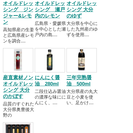
オイルドレッ
オイルドレッ
オイルドレッ
シング ジン
シング 瀬戸
シング 大分
ジャー&レモ
内のレモン
のゆず
ン
広島県・愛媛県
大分県を中心に
を中心とした瀬
した九州産のゆ
高知県産の生姜
戸内の島....
ずを使用....
と広島県産レモ
ンを調合....
産直素材ノン
にんにく醤
三年完熟醤
オイルドレッ
油 280ml
油 500ml
シング 大分
二段仕込み醤油
大分県産の丸大
のかぼす
の濃厚な味にに
豆と小麦を使
んにく、....
い、足かけ....
品質のすぐれた
大分県奥豊後大
野の