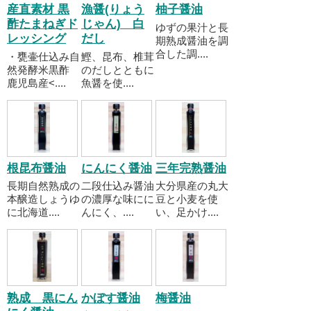
産直素材 黒
漁醤(りょう
柚子醤油
酢たまねぎド
じゃん) 白
ゆずの果汁と長
レッシング
だし
期熟成醤油を調
合した調....
・甕壷仕込み自
鰹、昆布、椎茸
然発酵米黒酢
のだしとともに
鹿児島産<....
魚醤を使....
根昆布醤油
にんにく醤油
三年完熟醤油
長期自然熟成の
二段仕込み醤油
大分県産の丸大
本醸造しょうゆ
の濃厚な味にに
豆と小麦を使
に北海道....
んにく、....
い、足かけ....
熟成 黒にん
かぼす醤油
梅醤油