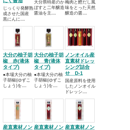
にく醤油
大分県特産のか
梅肉と鰹だし風
ぼすと二年醸造
味をとった天然
じっくり発酵熟
醤油を主....
醸造の醤....
成させた国産
黒にんに....
大分の柚子胡
大分の柚子胡
ノンオイル産
椒 赤(液体
椒 青(液体
直素材ドレッ
タイプ)
タイプ)
シング詰合
せ D-1
●本場大分の柚
●本場大分の柚
子胡椒(ゆずこ
子胡椒(ゆずこ
国産原料を使用
しょう)を....
しょう)を....
したノンオイル
ドレッシ....
産直素材ノン
産直素材ノン
産直素材ノン