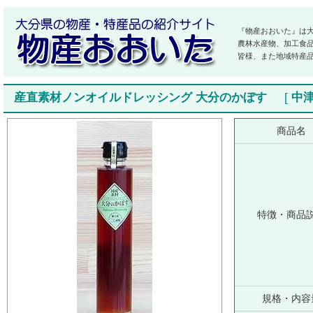
『物産おおいた』は
農林水産物、加工食
皆様、また地域特産
産直素材ノンオイルドレッシング 大分のかぼす
[
中
商品名
特徴・商品
規格・内容