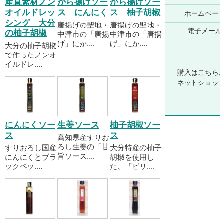
産直素材ノン
から揚げソー
から揚げソー
オイルドレッ
ス にんにく
ス 柚子胡椒
ホームペー
シング 大分
唐揚げの聖地・
唐揚げの聖地・
電子メー
の柚子胡椒
中津市の「唐揚
中津市の「唐揚
げ」にか....
げ」にか....
大分の柚子胡椒
で作ったノンオ
イルドレ....
購入はこちら
ネットショッ
にんにくソー
生姜ソース
柚子胡椒ソー
ス
ス
高知県産すりお
ろし生姜の「甘
すりおろし国産
大分特産の柚子
旨ソース....
にんにくとブラ
胡椒を使用し
ックペッ....
た、「ピリ....