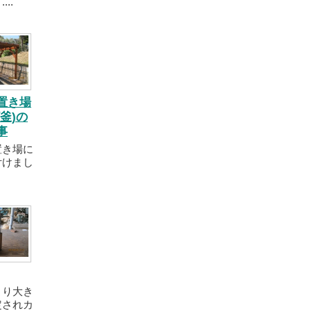
..
置き場
釜)の
事
置き場に
付けまし
より大き
定されカ