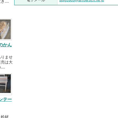
電子メール
sptg5989@arrow.ocn.ne.jp
....
のかん
ありませ
販売は大
..
ンテー
桧材