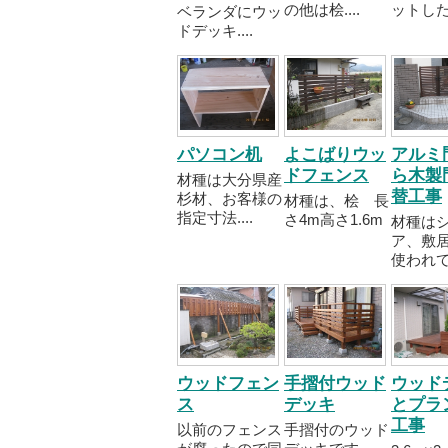
の他は桧....
ットした..
ベランダにウッ
ドデッキ....
パソコン机
よこばりウッ
アルミ
ドフェンス
ら木製
材種は大分県産
替工事
杉材、お客様の
材種は、桧 長
指定寸法....
さ4m高さ1.6m
材種は
ア、敷
使われて..
ウッドフェン
手摺付ウッド
ウッド
ス
デッキ
とプラ
工事
以前のフェンス
手摺付のウッド