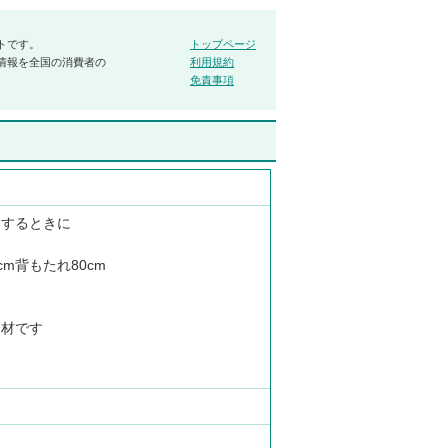
トです。
トップページ
情報を全国の消費者の
利用規約
免責事項
りするときに
cm背もたれ80cm
き材です