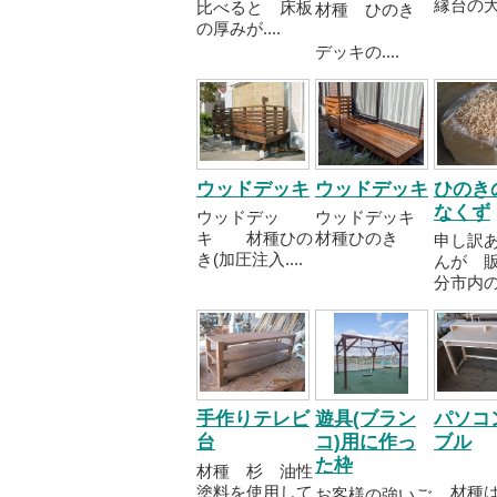
縁台の大き
比べると 床板
材種 ひのき
の厚みが....
デッキの....
ウッドデッキ
ウッドデッキ
ひのき
なくず
ウッドデッ
ウッドデッキ
キ 材種ひの
材種ひのき
申し訳
き(加圧注入....
んが 
分市内の..
手作りテレビ
遊具(ブラン
パソコ
台
コ)用に作っ
ブル
た枠
材種 杉 油性
塗料を使用して
材種は
お客様の強いご