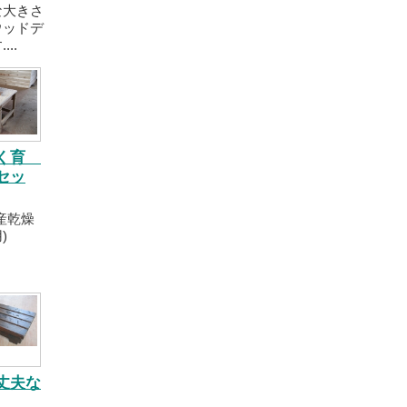
な大きさ
ウッドデ
..
もく育
セッ
産乾燥
)
丈夫な