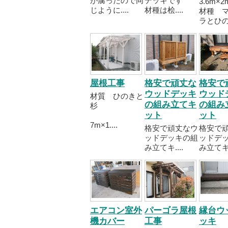
が腐ったので同
デッキです
3.6m
じように....
材種は桧....
材種 
ラとひ
屋根工事
格安で頑丈な
格安で
ウッドデッキ
ウッド
材質 ひのきと
の組み立てキ
の組み
杉
ット
ット
7m×1....
格安で頑丈なウ
格安で
ッドデッキの組
ッドデ
み立てキ....
み立てキ..
エアコン室外
パーゴラ屋根
縁台ウ
機カバー
工事
ッキ