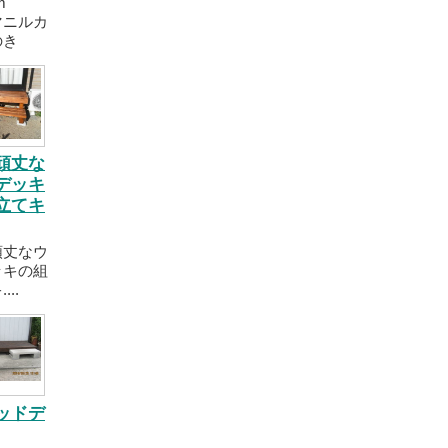
×2m
マニルカ
のき
頑丈な
デッキ
立てキ
頑丈なウ
ッキの組
..
ッドデ