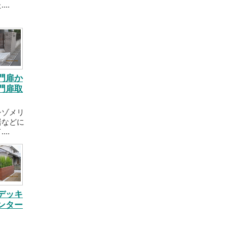
..
門扉か
門扉取
シゾメリ
居などに
..
デッキ
ンター