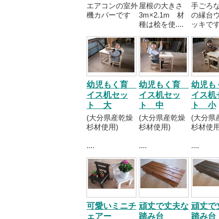
エアコンの室外
屋根の大きさ
手ごろ
機カバーです
3m×2.1m 材
の縁台
種は桧を使....
ッキです..
幼児もく育
幼児もく育
幼児
イス机セッ
イス机セッ
イス机
ト 大
ト 中
ト 小
(大分県産乾燥
(大分県産乾燥
(大分県
杉材使用)
杉材使用)
杉材使用
....
....
....
可愛いミニチ
頑丈で丈夫な
頑丈で
ェアー
踏み台
踏み台