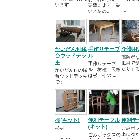
います
要望により、硬
....
い木材の....
かいだん付縁
手作りテーブ
介護用
台ウッドデッ
ル
高齢者
キ
風呂で
手作りテーブ
たりする..
ル 材種 天板
かいだん付の縁
は杉 その....
台ウッドデッキ
です
棚(キット)
便利テーブル
便利テ
(キット)
杉材
ごみボ
上に物
ごみボックスの