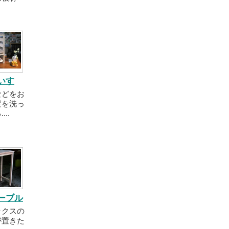
いす
などをお
髪を洗っ
..
ーブル
ックスの
が置きた