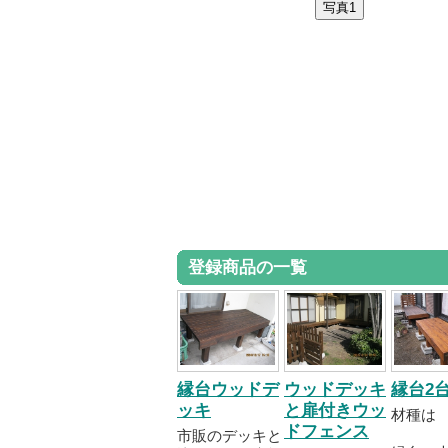
登録商品の一覧
縁台ウッドデ
ウッドデッキ
縁台2
ッキ
と扉付きウッ
材種は
ドフェンス
市販のデッキと