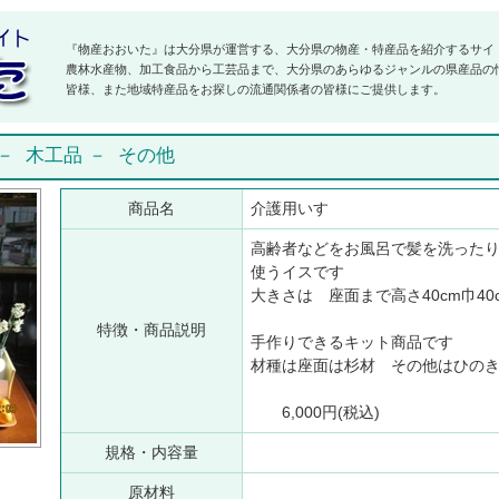
『物産おおいた』は大分県が運営する、大分県の物産・特産品を紹介するサイ
農林水産物、加工食品から工芸品まで、大分県のあらゆるジャンルの県産品の
皆様、また地域特産品をお探しの流通関係者の皆様にご提供します。
－
木工品
－
その他
商品名
介護用いす
高齢者などをお風呂で髪を洗った
使うイスです
大きさは 座面まで高さ40cm巾40
特徴・商品説明
手作りできるキット商品です
材種は座面は杉材 その他はひの
6,000円(税込)
規格・内容量
原材料