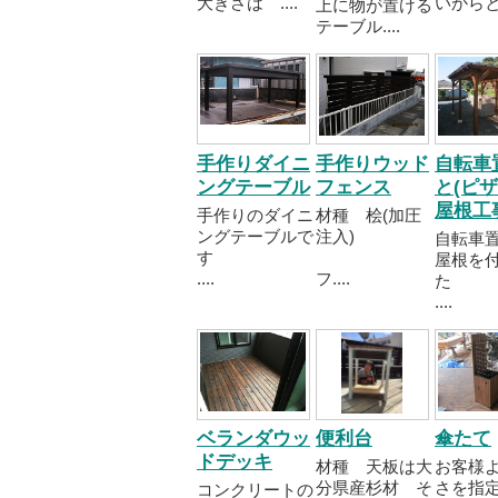
大きさは ....
いからと..
上に物が置ける
テーブル....
手作りダイニ
手作りウッド
自転車
ングテーブル
フェンス
と(ピザ
屋根工
手作りのダイニ
材種 桧(加圧
ングテーブルで
注入)
自転車
す
屋根を
....
フ....
た
....
ベランダウッ
便利台
傘たて
ドデッキ
材種 天板は大
お客様
分県産杉材 そ
さを指
コンクリートの