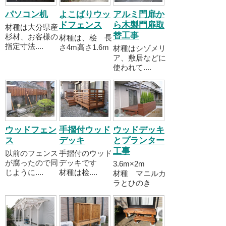
パソコン机
よこばりウッ
アルミ門扉か
ドフェンス
ら木製門扉取
材種は大分県産
替工事
杉材、お客様の
材種は、桧 長
指定寸法....
さ4m高さ1.6m
材種はシゾメリ
ア、敷居などに
使われて....
ウッドフェン
手摺付ウッド
ウッドデッキ
ス
デッキ
とプランター
工事
以前のフェンス
手摺付のウッド
が腐ったので同
デッキです
3.6m×2m
じように....
材種は桧....
材種 マニルカ
ラとひのき