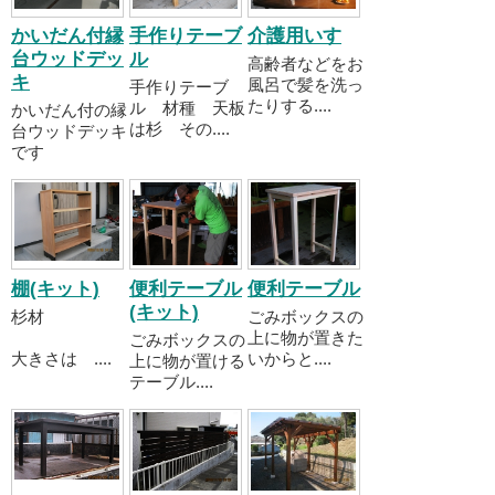
かいだん付縁
手作りテーブ
介護用いす
台ウッドデッ
ル
高齢者などをお
キ
風呂で髪を洗っ
手作りテーブ
たりする....
ル 材種 天板
かいだん付の縁
は杉 その....
台ウッドデッキ
です
棚(キット)
便利テーブル
便利テーブル
(キット)
杉材
ごみボックスの
上に物が置きた
ごみボックスの
大きさは ....
いからと....
上に物が置ける
テーブル....