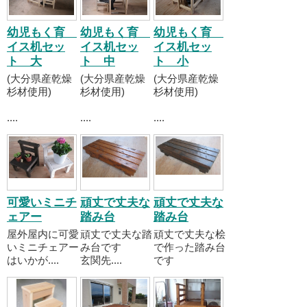
幼児もく育
幼児もく育
幼児もく育
イス机セッ
イス机セッ
イス机セッ
ト 大
ト 中
ト 小
(大分県産乾燥
(大分県産乾燥
(大分県産乾燥
杉材使用)
杉材使用)
杉材使用)
....
....
....
可愛いミニチ
頑丈で丈夫な
頑丈で丈夫な
ェアー
踏み台
踏み台
屋外屋内に可愛
頑丈で丈夫な踏
頑丈で丈夫な桧
いミニチェアー
み台です
で作った踏み台
はいかが....
玄関先....
です