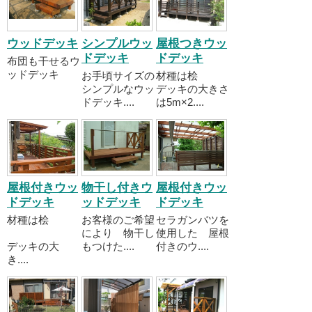
ウッドデッキ
シンプルウッ
屋根つきウッ
ドデッキ
ドデッキ
布団も干せるウ
ッドデッキ
お手頃サイズの
材種は桧
シンプルなウッ
デッキの大きさ
ドデッキ....
は5m×2....
屋根付きウッ
物干し付きウ
屋根付きウッ
ドデッキ
ッドデッキ
ドデッキ
材種は桧
お客様のご希望
セラガンバツを
により 物干し
使用した 屋根
デッキの大
もつけた....
付きのウ....
き....