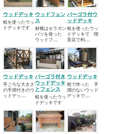
ウッドデッキ
ウッドフェン
パーゴラ付ウ
ス
ッドデッキ
桧を使ったウッ
ドデッキです
材種はセラガン
桧を使ったウッ
バツを使った
ドデッキで 喫
ウッドフ....
茶店で利....
ウッドデッキ
パーゴラ付き
ウッドデッキ
ウッドデッキ
手ごろな大きさ
桧で作った 手
とフェンス
の手摺付きのウ
摺のないウッド
ッドデッ....
デッキで....
桧を使ったウッ
ドデッキです