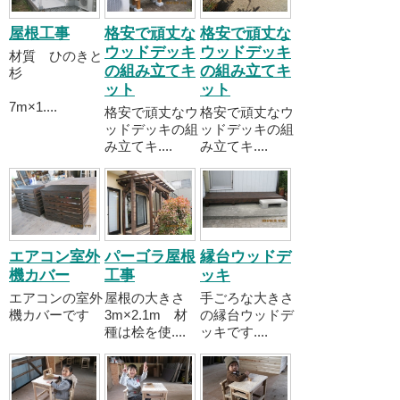
屋根工事
格安で頑丈な
格安で頑丈な
ウッドデッキ
ウッドデッキ
材質 ひのきと
の組み立てキ
の組み立てキ
杉
ット
ット
7m×1....
格安で頑丈なウ
格安で頑丈なウ
ッドデッキの組
ッドデッキの組
み立てキ....
み立てキ....
エアコン室外
パーゴラ屋根
縁台ウッドデ
機カバー
工事
ッキ
エアコンの室外
屋根の大きさ
手ごろな大きさ
機カバーです
3m×2.1m 材
の縁台ウッドデ
種は桧を使....
ッキです....