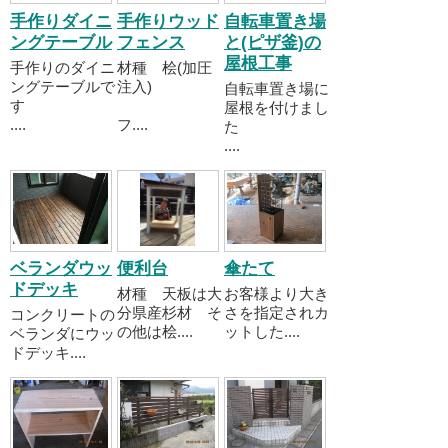
手作りダイニ
手作りウッド
自転車置き場
ングテーブル
フェンス
と(ピザ釜)の
屋根工事
手作りのダイニ
材種 桧(加圧
ングテーブルで
注入)
自転車置き場に
す
屋根を付けまし
....
フ....
た
....
ベランダウッ
便利台
傘たて
ドデッキ
材種 天板は大
お客様より大き
分県産杉材 そ
さを指定されカ
コンクリートの
の他は桧....
ットした....
ベランダにウッ
ドデッキ....