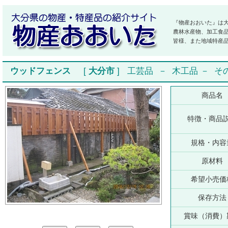
『物産おおいた』は
農林水産物、加工食
皆様、また地域特産
ウッドフェンス
[
大分市
]
工芸品
－
木工品
－
そ
商品名
特徴・商品
規格・内容
原材料
希望小売価
保存方法
賞味（消費）