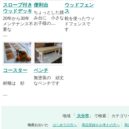
スロープ付き
便利台
ウッドフェン
ウッドデッキ
ス
ちょっとした踏
み台に 小さな
20年から30年
桧を使ったウッ
お子様の....
メンテナンス不
ドフェンスで
要な
す
....
コースター
ベンチ
無塗装の 頑丈
材種は 杉
なベンチです
....
地域 「
大分市
」 で検索
カテゴリ
物産おおいた
はじめての方へ
商品登録をお考えの方へ
商