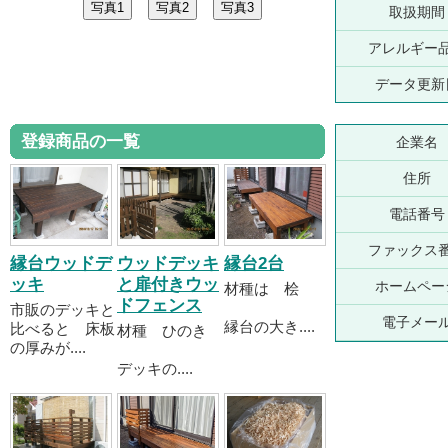
取扱期間
アレルギー
データ更新
登録商品の一覧
企業名
住所
電話番号
ファックス
縁台ウッドデ
ウッドデッキ
縁台2台
ッキ
と扉付きウッ
ホームペー
材種は 桧
ドフェンス
市販のデッキと
電子メー
縁台の大き....
比べると 床板
材種 ひのき
の厚みが....
デッキの....