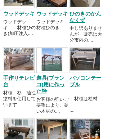
ウッドデッキ
ウッドデッキ
ひのきのかん
なくず
ウッドデッ
ウッドデッキ
キ 材種ひの
材種ひのき
申し訳ありませ
き(加圧注入....
んが 販売は大
分市内の....
手作りテレビ
遊具(ブラン
パソコンテー
台
コ)用に作っ
ブル
た枠
材種 杉 油性
塗料を使用して
材種は桧材
お客様の強いご
います
要望により、硬
....
い木材の....