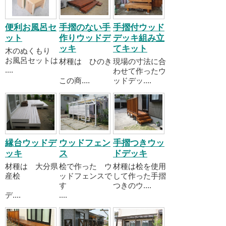
便利お風呂セ
手摺のない手
手摺付ウッド
ット
作りウッドデ
デッキ組み立
ッキ
てキット
木のぬくもり
お風呂セットは
材種は ひのき
現場の寸法に合
....
わせて作ったウ
この商....
ッドデッ....
縁台ウッドデ
ウッドフェン
手摺つきウッ
ッキ
ス
ドデッキ
材種は 大分県
桧で作った ウ
材種は桧を使用
産桧
ッドフェンスで
して作った手摺
す
つきのウ....
デ....
....