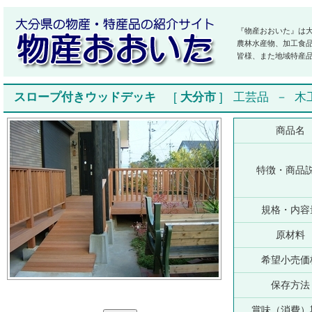
『物産おおいた』は
農林水産物、加工食
皆様、また地域特産
スロープ付きウッドデッキ
[
大分市
]
工芸品
－
木
商品名
特徴・商品
規格・内容
原材料
希望小売価
保存方法
賞味（消費）