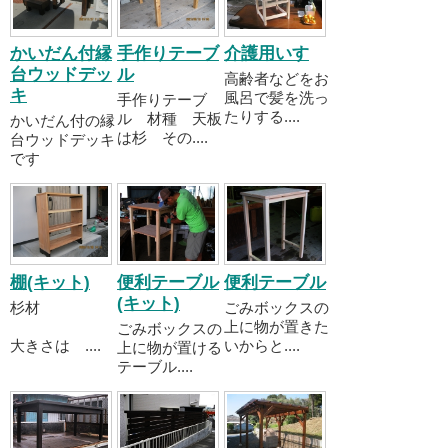
かいだん付縁
手作りテーブ
介護用いす
台ウッドデッ
ル
高齢者などをお
キ
風呂で髪を洗っ
手作りテーブ
たりする....
ル 材種 天板
かいだん付の縁
は杉 その....
台ウッドデッキ
です
棚(キット)
便利テーブル
便利テーブル
(キット)
杉材
ごみボックスの
上に物が置きた
ごみボックスの
大きさは ....
いからと....
上に物が置ける
テーブル....