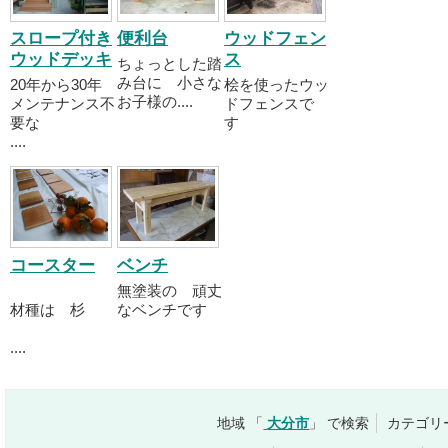
スロープ付き
便利台
ウッドフェン
ウッドデッキ
ス
ちょっとした踏
み台に 小さな
20年から30年
桧を使ったウッ
お子様の....
メンテナンス不
ドフェンスで
要な
す
....
コースター
ベンチ
無塗装の 頑丈
材種は 杉
なベンチです
....
地域 「
大分市
」 で検索
カテゴリ