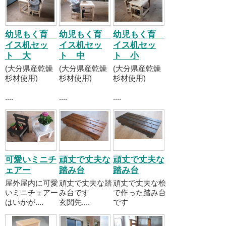
幼児もく育
幼児もく育
幼児もく育
イス机セッ
イス机セッ
イス机セッ
ト 大
ト 中
ト 小
(大分県産乾燥
(大分県産乾燥
(大分県産乾燥
杉材使用)
杉材使用)
杉材使用)
....
....
....
可愛いミニチ
頑丈で丈夫な
頑丈で丈夫な
ェアー
踏み台
踏み台
屋外屋内に可愛
頑丈で丈夫な踏
頑丈で丈夫な桧
いミニチェアー
み台です
で作った踏み台
はいかが....
玄関先....
です