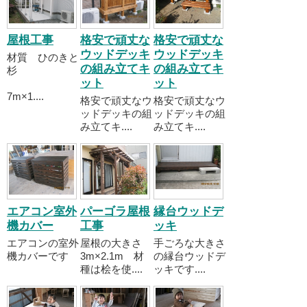
屋根工事
格安で頑丈な
格安で頑丈な
ウッドデッキ
ウッドデッキ
材質 ひのきと
の組み立てキ
の組み立てキ
杉
ット
ット
7m×1....
格安で頑丈なウ
格安で頑丈なウ
ッドデッキの組
ッドデッキの組
み立てキ....
み立てキ....
エアコン室外
パーゴラ屋根
縁台ウッドデ
機カバー
工事
ッキ
エアコンの室外
屋根の大きさ
手ごろな大きさ
機カバーです
3m×2.1m 材
の縁台ウッドデ
種は桧を使....
ッキです....