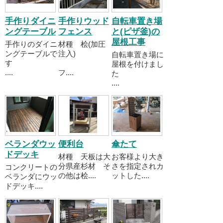
手作りダイニ
手作りウッド
自転車置き場
ングテーブル
フェンス
と(ピザ釜)の
屋根工事
手作りのダイニ
材種 桧(加圧
ングテーブルで
注入)
自転車置き場に
す
屋根を付けまし
....
フ....
た
....
ベランダウッ
便利台
傘たて
ドデッキ
材種 天板は大
お客様より大き
分県産杉材 そ
さを指定されカ
コンクリートの
の他は桧....
ットした....
ベランダにウッ
ドデッキ....