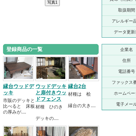
取扱期間
アレルギー
データ更新
登録商品の一覧
企業名
住所
電話番号
ファックス
縁台ウッドデ
ウッドデッキ
縁台2台
ッキ
と扉付きウッ
ホームペー
材種は 桧
ドフェンス
市販のデッキと
電子メー
縁台の大き....
比べると 床板
材種 ひのき
の厚みが....
デッキの....