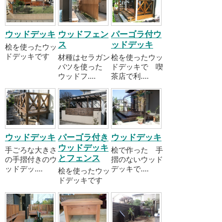
ウッドデッキ
ウッドフェン
パーゴラ付ウ
ス
ッドデッキ
桧を使ったウッ
ドデッキです
材種はセラガン
桧を使ったウッ
バツを使った
ドデッキで 喫
ウッドフ....
茶店で利....
ウッドデッキ
パーゴラ付き
ウッドデッキ
ウッドデッキ
手ごろな大きさ
桧で作った 手
とフェンス
の手摺付きのウ
摺のないウッド
ッドデッ....
デッキで....
桧を使ったウッ
ドデッキです