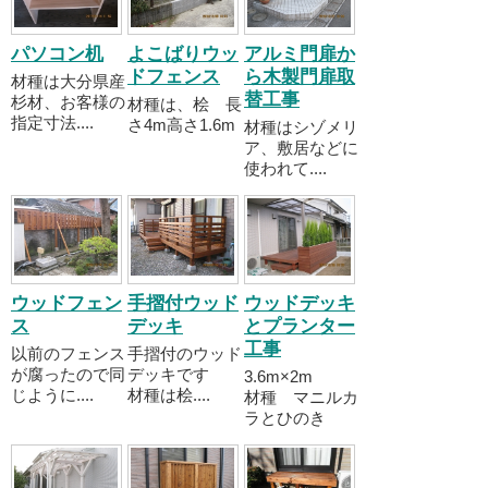
パソコン机
よこばりウッ
アルミ門扉か
ドフェンス
ら木製門扉取
材種は大分県産
替工事
杉材、お客様の
材種は、桧 長
指定寸法....
さ4m高さ1.6m
材種はシゾメリ
ア、敷居などに
使われて....
ウッドフェン
手摺付ウッド
ウッドデッキ
ス
デッキ
とプランター
工事
以前のフェンス
手摺付のウッド
が腐ったので同
デッキです
3.6m×2m
じように....
材種は桧....
材種 マニルカ
ラとひのき