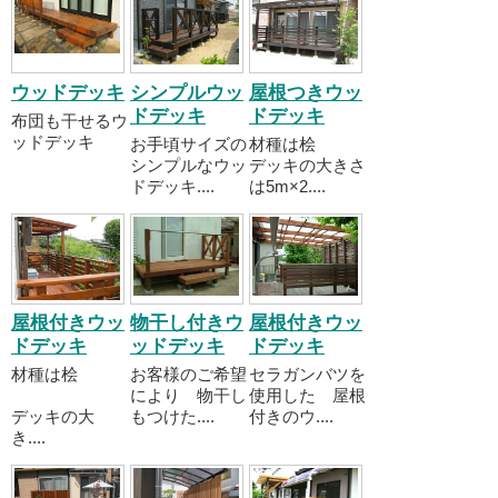
ウッドデッキ
シンプルウッ
屋根つきウッ
ドデッキ
ドデッキ
布団も干せるウ
ッドデッキ
お手頃サイズの
材種は桧
シンプルなウッ
デッキの大きさ
ドデッキ....
は5m×2....
屋根付きウッ
物干し付きウ
屋根付きウッ
ドデッキ
ッドデッキ
ドデッキ
材種は桧
お客様のご希望
セラガンバツを
により 物干し
使用した 屋根
デッキの大
もつけた....
付きのウ....
き....