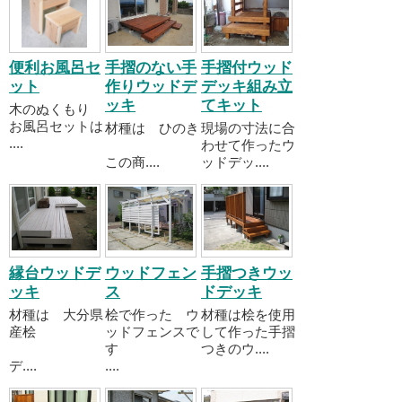
便利お風呂セ
手摺のない手
手摺付ウッド
ット
作りウッドデ
デッキ組み立
ッキ
てキット
木のぬくもり
お風呂セットは
材種は ひのき
現場の寸法に合
....
わせて作ったウ
この商....
ッドデッ....
縁台ウッドデ
ウッドフェン
手摺つきウッ
ッキ
ス
ドデッキ
材種は 大分県
桧で作った ウ
材種は桧を使用
産桧
ッドフェンスで
して作った手摺
す
つきのウ....
デ....
....