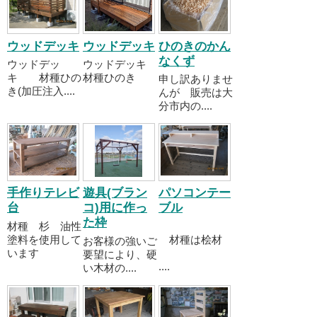
ウッドデッキ
ウッドデッキ
ひのきのかん
なくず
ウッドデッ
ウッドデッキ
キ 材種ひの
材種ひのき
申し訳ありませ
き(加圧注入....
んが 販売は大
分市内の....
手作りテレビ
遊具(ブラン
パソコンテー
台
コ)用に作っ
ブル
た枠
材種 杉 油性
塗料を使用して
材種は桧材
お客様の強いご
います
要望により、硬
....
い木材の....