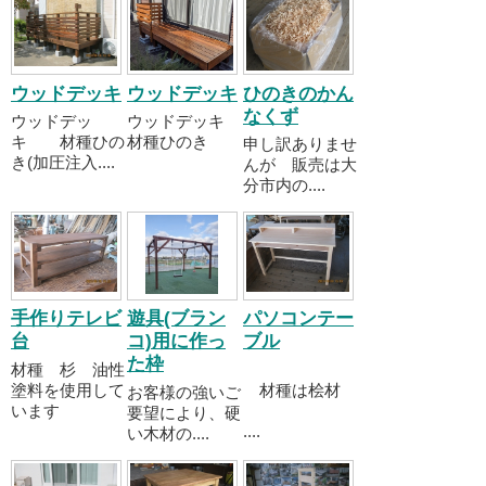
ウッドデッキ
ウッドデッキ
ひのきのかん
なくず
ウッドデッ
ウッドデッキ
キ 材種ひの
材種ひのき
申し訳ありませ
き(加圧注入....
んが 販売は大
分市内の....
手作りテレビ
遊具(ブラン
パソコンテー
台
コ)用に作っ
ブル
た枠
材種 杉 油性
塗料を使用して
材種は桧材
お客様の強いご
います
要望により、硬
....
い木材の....