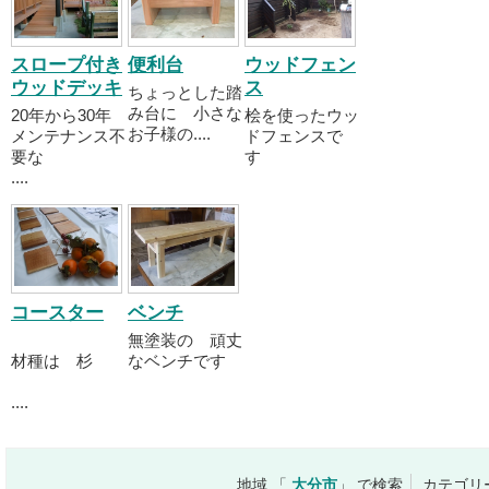
スロープ付き
便利台
ウッドフェン
ウッドデッキ
ス
ちょっとした踏
み台に 小さな
20年から30年
桧を使ったウッ
お子様の....
メンテナンス不
ドフェンスで
要な
す
....
コースター
ベンチ
無塗装の 頑丈
材種は 杉
なベンチです
....
地域 「
大分市
」 で検索
カテゴリ