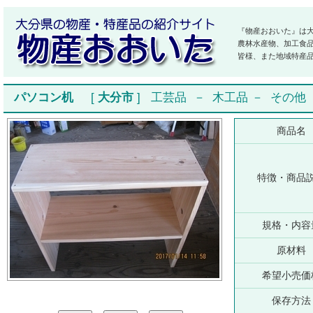
『物産おおいた』は
農林水産物、加工食
皆様、また地域特産
パソコン机
[
大分市
]
工芸品
－
木工品
－
その他
商品名
特徴・商品
規格・内容
原材料
希望小売価
保存方法