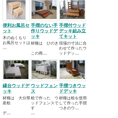
便利お風呂セ
手摺のない手
手摺付ウッド
ット
作りウッドデ
デッキ組み立
ッキ
てキット
木のぬくもり
お風呂セットは
材種は ひのき
現場の寸法に合
....
わせて作ったウ
この商....
ッドデッ....
縁台ウッドデ
ウッドフェン
手摺つきウッ
ッキ
ス
ドデッキ
材種は 大分県
桧で作った ウ
材種は桧を使用
産桧
ッドフェンスで
して作った手摺
す
つきのウ....
デ....
....