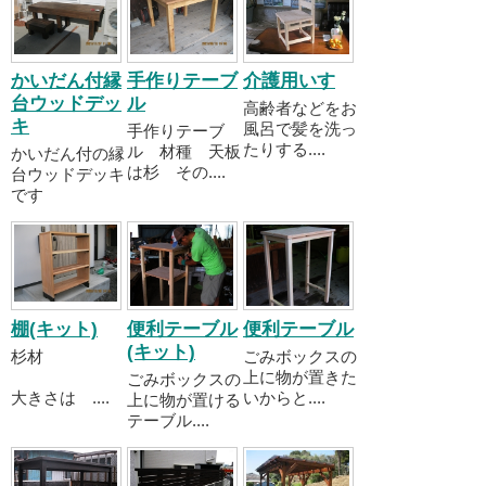
かいだん付縁
手作りテーブ
介護用いす
台ウッドデッ
ル
高齢者などをお
キ
風呂で髪を洗っ
手作りテーブ
たりする....
ル 材種 天板
かいだん付の縁
は杉 その....
台ウッドデッキ
です
棚(キット)
便利テーブル
便利テーブル
(キット)
杉材
ごみボックスの
上に物が置きた
ごみボックスの
大きさは ....
いからと....
上に物が置ける
テーブル....