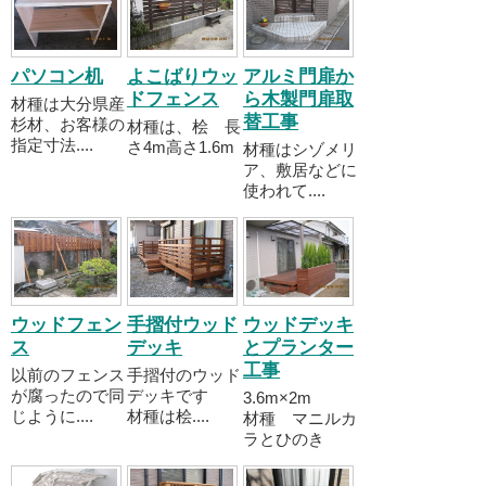
パソコン机
よこばりウッ
アルミ門扉か
ドフェンス
ら木製門扉取
材種は大分県産
替工事
杉材、お客様の
材種は、桧 長
指定寸法....
さ4m高さ1.6m
材種はシゾメリ
ア、敷居などに
使われて....
ウッドフェン
手摺付ウッド
ウッドデッキ
ス
デッキ
とプランター
工事
以前のフェンス
手摺付のウッド
が腐ったので同
デッキです
3.6m×2m
じように....
材種は桧....
材種 マニルカ
ラとひのき