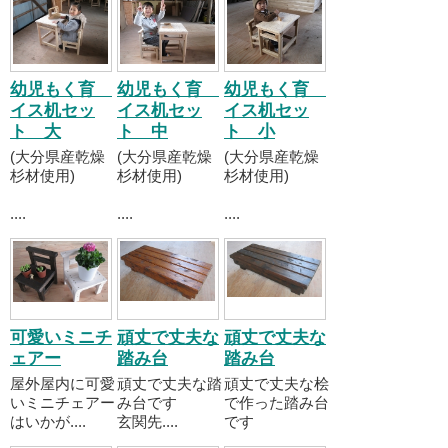
幼児もく育
幼児もく育
幼児もく育
イス机セッ
イス机セッ
イス机セッ
ト 大
ト 中
ト 小
(大分県産乾燥
(大分県産乾燥
(大分県産乾燥
杉材使用)
杉材使用)
杉材使用)
....
....
....
可愛いミニチ
頑丈で丈夫な
頑丈で丈夫な
ェアー
踏み台
踏み台
屋外屋内に可愛
頑丈で丈夫な踏
頑丈で丈夫な桧
いミニチェアー
み台です
で作った踏み台
はいかが....
玄関先....
です