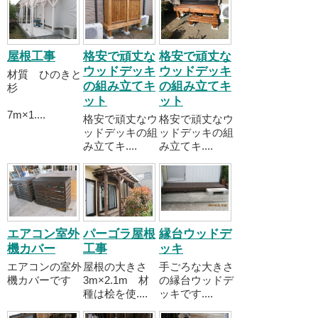
屋根工事
格安で頑丈な
格安で頑丈な
ウッドデッキ
ウッドデッキ
材質 ひのきと
の組み立てキ
の組み立てキ
杉
ット
ット
7m×1....
格安で頑丈なウ
格安で頑丈なウ
ッドデッキの組
ッドデッキの組
み立てキ....
み立てキ....
エアコン室外
パーゴラ屋根
縁台ウッドデ
機カバー
工事
ッキ
エアコンの室外
屋根の大きさ
手ごろな大きさ
機カバーです
3m×2.1m 材
の縁台ウッドデ
種は桧を使....
ッキです....