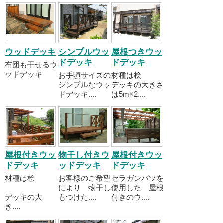
ウッドデッキ
シンプルウッ
屋根つきウッ
ドデッキ
ドデッキ
布団も干せるウ
ッドデッキ
お手頃サイズの
材種は桧
シンプルなウッ
デッキの大きさ
ドデッキ....
は5m×2....
屋根付きウッ
物干し付きウ
屋根付きウッ
ドデッキ
ッドデッキ
ドデッキ
材種は桧
お客様のご希望
セラガンバツを
により 物干し
使用した 屋根
デッキの大
もつけた....
付きのウ....
き....