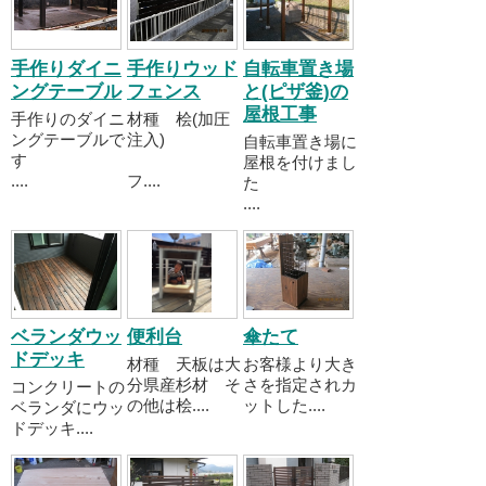
手作りダイニ
手作りウッド
自転車置き場
ングテーブル
フェンス
と(ピザ釜)の
屋根工事
手作りのダイニ
材種 桧(加圧
ングテーブルで
注入)
自転車置き場に
す
屋根を付けまし
....
フ....
た
....
ベランダウッ
便利台
傘たて
ドデッキ
材種 天板は大
お客様より大き
分県産杉材 そ
さを指定されカ
コンクリートの
の他は桧....
ットした....
ベランダにウッ
ドデッキ....