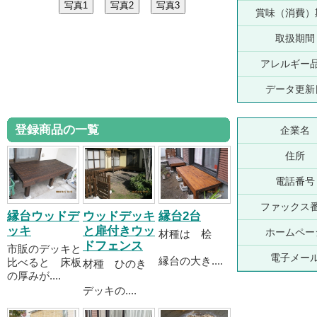
賞味（消費）
取扱期間
アレルギー
データ更新
登録商品の一覧
企業名
住所
電話番号
ファックス
縁台ウッドデ
ウッドデッキ
縁台2台
ッキ
と扉付きウッ
ホームペー
材種は 桧
ドフェンス
市販のデッキと
電子メー
縁台の大き....
比べると 床板
材種 ひのき
の厚みが....
デッキの....