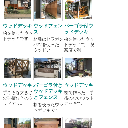
ウッドデッキ
ウッドフェン
パーゴラ付ウ
ス
ッドデッキ
桧を使ったウッ
ドデッキです
材種はセラガン
桧を使ったウッ
バツを使った
ドデッキで 喫
ウッドフ....
茶店で利....
ウッドデッキ
パーゴラ付き
ウッドデッキ
ウッドデッキ
手ごろな大きさ
桧で作った 手
とフェンス
の手摺付きのウ
摺のないウッド
ッドデッ....
デッキで....
桧を使ったウッ
ドデッキです