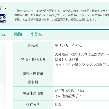
『物産おおいた』は大分県が運営する、大分県の物産・特産品を紹介するサイ
農林水産物、加工食品から工芸品まで、大分県のあらゆるジャンルの県産品の
皆様、また地域特産品をお探しの流通関係者の皆様にご提供します。
食品
－
麺類
－
うどん
商品名
モリンガ うどん
大分県産小麦粉100%に話題のス
特徴・商品説明
に優しい逸品麺!
あっさりした味とツルツルの喉ご
規格・内容量
原材料
432円（税込：8%）
希望小売価格
その他特記事項：
保存方法
常温