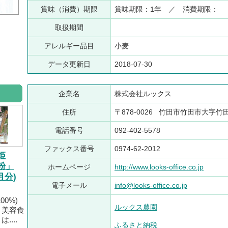
賞味（消費）期限
賞味期限：1年 ／ 消費期限：
取扱期間
アレルギー品目
小麦
データ更新日
2018-07-30
企業名
株式会社ルックス
住所
〒878-0026 竹田市竹田市大字竹田
電話番号
092-402-5578
ファックス番号
0974-62-2012
姫
粉」
ホームページ
http://www.looks-office.co.jp
月分)
電子メール
info@looks-office.co.jp
00%)
ルックス農園
と美容食
....
ふるさと納税