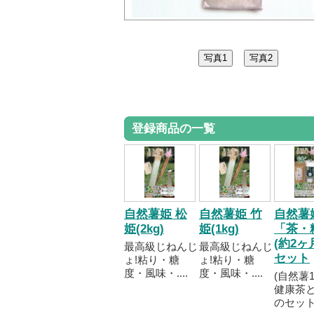
登録商品の一覧
自然薯姫 松
自然薯姫 竹
自然薯
姫(2kg)
姫(1kg)
「茶・
(約2ヶ
最高級じねんじ
最高級じねんじ
セット
ょ!粘り・糖
ょ!粘り・糖
度・風味・....
度・風味・....
(自然薯1
健康茶
のセットは