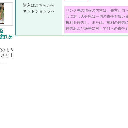
購入はこちらから
リンク先の情報の内容は、先方が自
ネットショップへ
容に対し大分県は一切の責任を負い
権利を侵害し、または、権利の侵害
侵害および紛争に対して何らの責任
姫
(約1ヶ
茶のよう
しさと山
..