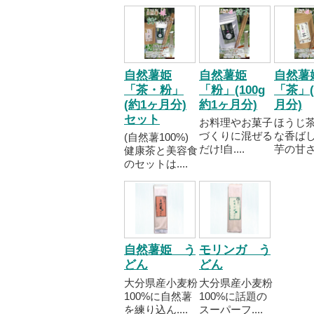
自然薯姫
自然薯姫
自然薯
「茶・粉」
「粉」(100g
「茶」
(約1ヶ月分)
約1ヶ月分)
月分)
セット
お料理やお菓子
ほうじ
づくりに混ぜる
な香ば
(自然薯100%)
だけ!自....
芋の甘さ..
健康茶と美容食
のセットは....
自然薯姫 う
モリンガ う
どん
どん
大分県産小麦粉
大分県産小麦粉
100%に自然薯
100%に話題の
を練り込ん....
スーパーフ....