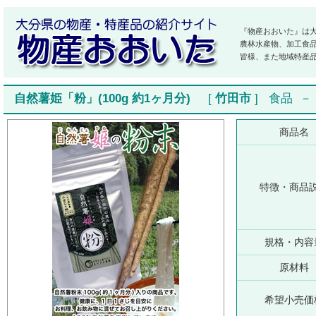
『物産おおいた』は
農林水産物、加工食
皆様、また地域特産
自然薯姫「粉」(100g 約1ヶ月分)
[
竹田市
]
食品
商品名
特徴・商品
規格・内容
原材料
希望小売価