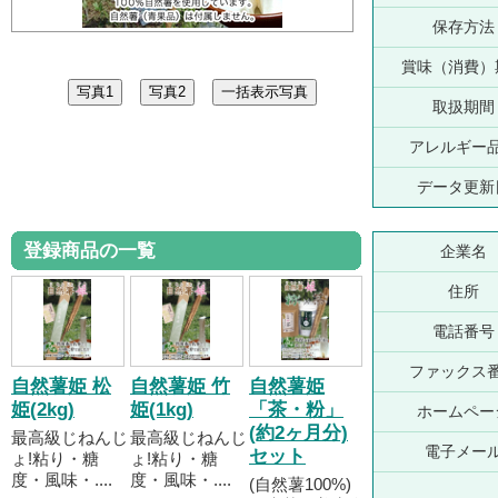
保存方法
賞味（消費）
取扱期間
アレルギー
データ更新
登録商品の一覧
企業名
住所
電話番号
ファックス
自然薯姫 松
自然薯姫 竹
自然薯姫
姫(2kg)
姫(1kg)
「茶・粉」
ホームペー
(約2ヶ月分)
最高級じねんじ
最高級じねんじ
電子メー
セット
ょ!粘り・糖
ょ!粘り・糖
度・風味・....
度・風味・....
(自然薯100%)