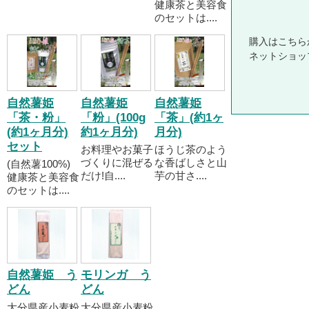
健康茶と美容食
のセットは....
購入はこちら
ネットショッ
自然薯姫
自然薯姫
自然薯姫
「茶・粉」
「粉」(100g
「茶」(約1ヶ
(約1ヶ月分)
約1ヶ月分)
月分)
セット
お料理やお菓子
ほうじ茶のよう
づくりに混ぜる
な香ばしさと山
(自然薯100%)
だけ!自....
芋の甘さ....
健康茶と美容食
のセットは....
自然薯姫 う
モリンガ う
どん
どん
大分県産小麦粉
大分県産小麦粉