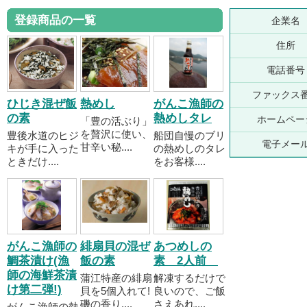
登録商品の一覧
企業名
住所
電話番号
ファックス
ひじき混ぜ飯
熱めし
がんこ漁師の
の素
熱めしタレ
ホームペー
「豊の活ぶり」
を贅沢に使い、
豊後水道のヒジ
船団自慢のブリ
電子メー
甘辛い秘....
キが手に入った
の熱めしのタレ
ときだけ....
をお客様....
がんこ漁師の
緋扇貝の混ぜ
あつめしの
鯛茶漬け(漁
飯の素
素 2人前
師の海鮮茶漬
蒲江特産の緋扇
解凍するだけで
け第二弾!)
貝を5個入れて!
良いので、ご飯
磯の香り....
さえあれ....
がんこ漁師の熱