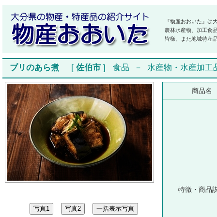
『物産おおいた』は
農林水産物、加工食
皆様、また地域特産
ブリのあら煮
[
佐伯市
]
食品
－
水産物・水産加工
商品名
特徴・商品