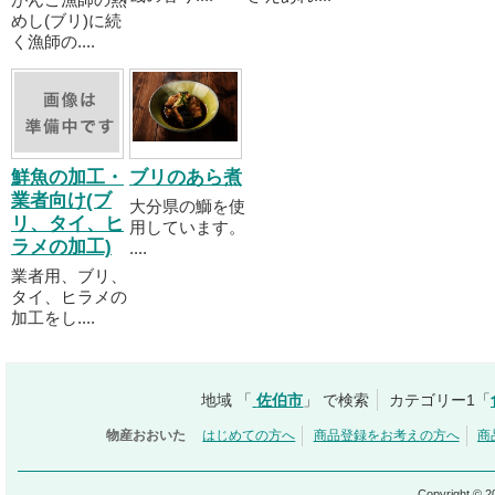
めし(ブリ)に続
く漁師の....
鮮魚の加工・
ブリのあら煮
業者向け(ブ
大分県の鰤を使
リ、タイ、ヒ
用しています。
ラメの加工)
....
業者用、ブリ、
タイ、ヒラメの
加工をし....
地域 「
佐伯市
」 で検索
カテゴリー1「
物産おおいた
はじめての方へ
商品登録をお考えの方へ
商
Copyright © 