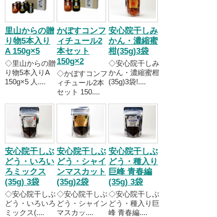
里山からの贈
かぼすコンフ
安心院干しみ
り物5本入り
ィチュール2
かん・濃縮蜜
A 150g×5
本セット
柑(35g)3袋
150g×2
◇里山からの贈
◇安心院干しみ
り物5本入りA
かん・濃縮蜜柑
◇かぼすコンフ
150g×5 人....
(35g)3袋!....
ィチュール2本
セット 150....
安心院干しぶ
安心院干しぶ
安心院干しぶ
どう・いろい
どう・シャイ
どう・種入り
ろミックス
ンマスカット
巨峰 青春編
(35g) 3袋
(35g)2袋
(35g) 3袋
◇安心院干しぶ
◇安心院干しぶ
◇安心院干しぶ
どう・いろいろ
どう・シャイン
どう・種入り巨
ミックス(....
マスカッ....
峰 青春編....