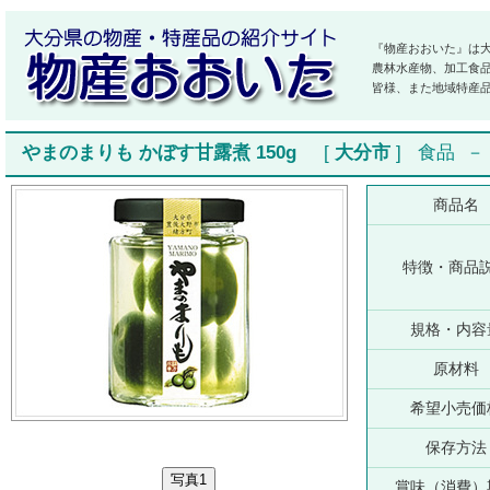
『物産おおいた』は
農林水産物、加工食
皆様、また地域特産
やまのまりも かぼす甘露煮 150g
[
大分市
]
食品
商品名
特徴・商品
規格・内容
原材料
希望小売価
保存方法
賞味（消費）