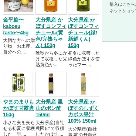
購入はこちら
ネットショッ
金平糖〜
大分県産 か
大分県産 か
kabosu
ぼすコンフィ
ぼすコンフィ
taste〜45g
チュール(黄
チュール(緑/
色/完熟ちゃ
新鮮くん)
大切な方への贈
ん) 150g
150g
り物、お土産、
自分への....
晩秋から冬にか
初夏に収穫した
けて収穫した完
緑色かぼすを使
熟黄色か....
ったマー....
やまのまりも
大分県産 里
大分県産 か
かぼす甘露煮
山のポン酢
ぼすのしずく
150g
150ml
カボス果汁
100% 150ml
小さな実を実ら
大分県産(自社
せる初夏に収穫
農園)にて収穫
大分県産(自社
した「早....
したかぼす....
農園)の丹精込