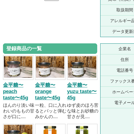
取扱期間
アレルギー
データ更新
登録商品の一覧
企業名
住所
電話番号
ファックス
金平糖〜
金平糖〜
金平糖〜
peach
orange
yuzu taste〜
ホームペー
taste〜45g
taste〜45g
45g
電子メー
ほんのり淡い味
一粒、口に入れ
ゆず皮のほろ苦
わいのももの甘
るとパッと弾む
な味とお砂糖の
さが口に....
みかんの....
甘さが見....