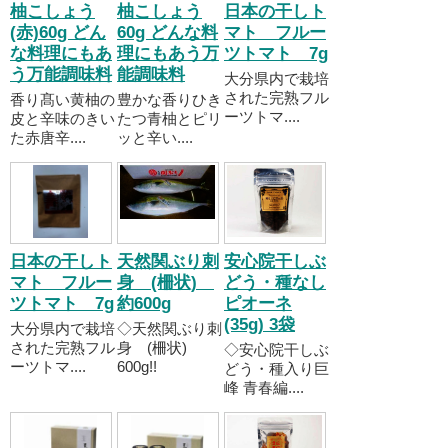
柚こしょう
柚こしょう
日本の干しト
(赤)60g どん
60g どんな料
マト フルー
な料理にもあ
理にもあう万
ツトマト 7g
う万能調味料
能調味料
大分県内で栽培
された完熟フル
香り髙い黄柚の
豊かな香りひき
ーツトマ....
皮と辛味のきい
たつ青柚とピリ
た赤唐辛....
ッと辛い....
日本の干しト
天然関ぶり刺
安心院干しぶ
マト フルー
身 (柵状)
どう・種なし
ツトマト 7g
約600g
ピオーネ
(35g) 3袋
大分県内で栽培
◇天然関ぶり刺
された完熟フル
身 (柵状)
◇安心院干しぶ
ーツトマ....
600g!!
どう・種入り巨
峰 青春編....