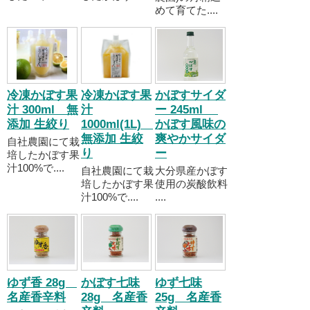
めて育てた....
冷凍かぼす果
冷凍かぼす果
かぼすサイダ
汁 300ml 無
汁
ー 245ml
添加 生絞り
1000ml(1L)
かぼす風味の
無添加 生絞
爽やかサイダ
自社農園にて栽
り
ー
培したかぼす果
汁100%で....
自社農園にて栽
大分県産かぼす
培したかぼす果
使用の炭酸飲料
汁100%で....
....
ゆず香 28g
かぼす七味
ゆず七味
名産香辛料
28g 名産香
25g 名産香