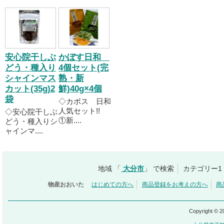
安心院干しぶ
かぼす日和
どう・種入り
4個セット(完
シャインマス
熟・新
カット(35g)2
鮮)40g×4個
袋
◇カボス 日和
人気セット!!
◇安心院干しぶ
①新....
どう・種入りシ
ャインマ....
地域 「
大分市
」 で検索
カテゴリー1
物産おおいた
はじめての方へ
商品登録をお考えの方へ
商
Copyright © 