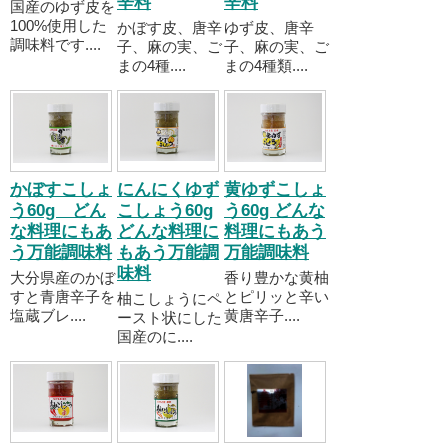
辛料
辛料
国産のゆず皮を
100%使用した
かぼす皮、唐辛
ゆず皮、唐辛
調味料です....
子、麻の実、ご
子、麻の実、ご
まの4種....
まの4種類....
かぼすこしょ
にんにくゆず
黄ゆずこしょ
う60g どん
こしょう60g
う60g どんな
な料理にもあ
どんな料理に
料理にもあう
う万能調味料
もあう万能調
万能調味料
味料
大分県産のかぼ
香り豊かな黄柚
すと青唐辛子を
とピリッと辛い
柚こしょうにペ
塩蔵ブレ....
黄唐辛子....
ースト状にした
国産のに....