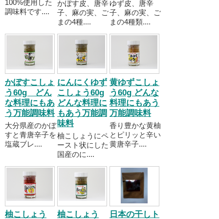
100%使用した
かぼす皮、唐辛
ゆず皮、唐辛
調味料です....
子、麻の実、ご
子、麻の実、ご
まの4種....
まの4種類....
かぼすこしょ
にんにくゆず
黄ゆずこしょ
う60g どん
こしょう60g
う60g どんな
な料理にもあ
どんな料理に
料理にもあう
う万能調味料
もあう万能調
万能調味料
味料
大分県産のかぼ
香り豊かな黄柚
すと青唐辛子を
とピリッと辛い
柚こしょうにペ
塩蔵ブレ....
黄唐辛子....
ースト状にした
国産のに....
柚こしょう
柚こしょう
日本の干しト