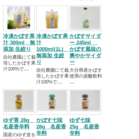
冷凍かぼす果
冷凍かぼす果
かぼすサイダ
汁 300ml 無
汁
ー 245ml
添加 生絞り
1000ml(1L)
かぼす風味の
無添加 生絞
爽やかサイダ
自社農園にて栽
り
ー
培したかぼす果
汁100%で....
自社農園にて栽
大分県産かぼす
培したかぼす果
使用の炭酸飲料
汁100%で....
....
ゆず香 28g
かぼす七味
ゆず七味
名産香辛料
28g 名産香
25g 名産香
辛料
辛料
国産のゆず皮を