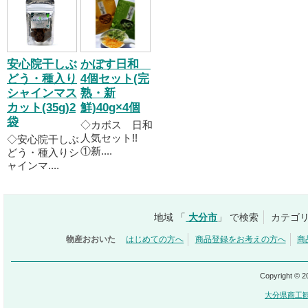
安心院干しぶ
かぼす日和
どう・種入り
4個セット(完
シャインマス
熟・新
カット(35g)2
鮮)40g×4個
袋
◇カボス 日和
人気セット!!
◇安心院干しぶ
①新....
どう・種入りシ
ャインマ....
地域 「
大分市
」 で検索
カテゴリ
物産おおいた
はじめての方へ
商品登録をお考えの方へ
商
Copyright © 
大分県商工