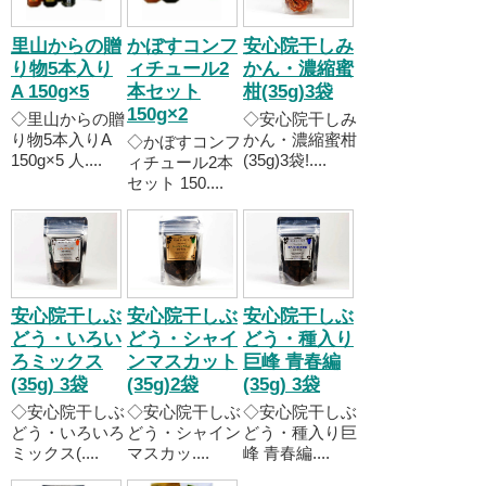
里山からの贈
かぼすコンフ
安心院干しみ
り物5本入り
ィチュール2
かん・濃縮蜜
A 150g×5
本セット
柑(35g)3袋
150g×2
◇里山からの贈
◇安心院干しみ
り物5本入りA
かん・濃縮蜜柑
◇かぼすコンフ
150g×5 人....
(35g)3袋!....
ィチュール2本
セット 150....
安心院干しぶ
安心院干しぶ
安心院干しぶ
どう・いろい
どう・シャイ
どう・種入り
ろミックス
ンマスカット
巨峰 青春編
(35g) 3袋
(35g)2袋
(35g) 3袋
◇安心院干しぶ
◇安心院干しぶ
◇安心院干しぶ
どう・いろいろ
どう・シャイン
どう・種入り巨
ミックス(....
マスカッ....
峰 青春編....