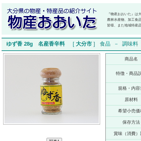
『物産おおいた』は
農林水産物、加工食
皆様、また地域特産
ゆず香 28g 名産香辛料
[
大分市
]
食品
－
調味料
商品名
特徴・商品
規格・内容
原材料
希望小売価
保存方法
賞味（消費）