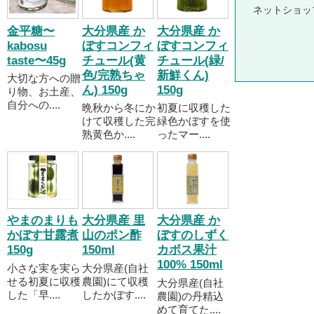
ネットショッ
金平糖〜
大分県産 か
大分県産 か
kabosu
ぼすコンフィ
ぼすコンフィ
taste〜45g
チュール(黄
チュール(緑/
色/完熟ちゃ
新鮮くん)
大切な方への贈
ん) 150g
150g
り物、お土産、
自分への....
晩秋から冬にか
初夏に収穫した
けて収穫した完
緑色かぼすを使
熟黄色か....
ったマー....
やまのまりも
大分県産 里
大分県産 か
かぼす甘露煮
山のポン酢
ぼすのしずく
150g
150ml
カボス果汁
100% 150ml
小さな実を実ら
大分県産(自社
せる初夏に収穫
農園)にて収穫
大分県産(自社
した「早....
したかぼす....
農園)の丹精込
めて育てた....