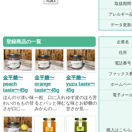
取扱期間
アレルギー
データ更新
登録商品の一覧
企業名
住所
電話番号
ファックス
金平糖〜
金平糖〜
金平糖〜
peach
orange
yuzu taste〜
ホームペー
taste〜45g
taste〜45g
45g
電子メー
ほんのり淡い味
一粒、口に入れ
ゆず皮のほろ苦
わいのももの甘
るとパッと弾む
な味とお砂糖の
さが口に....
みかんの....
甘さが見....
購入はこちら