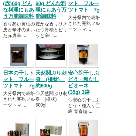
(赤)60g どん
60g どんな料
マト フルー
な料理にもあ
理にもあう万
ツトマト 7g
う万能調味料
能調味料
大分県内で栽培
された完熟フル
香り髙い黄柚の
豊かな香りひき
ーツトマ....
皮と辛味のきい
たつ青柚とピリ
た赤唐辛....
ッと辛い....
日本の干しト
天然関ぶり刺
安心院干しぶ
マト フルー
身 (柵状)
どう・種なし
ツトマト 7g
約600g
ピオーネ
(35g) 3袋
大分県内で栽培
◇天然関ぶり刺
された完熟フル
身 (柵状)
◇安心院干しぶ
ーツトマ....
600g!!
どう・種入り巨
峰 青春編....