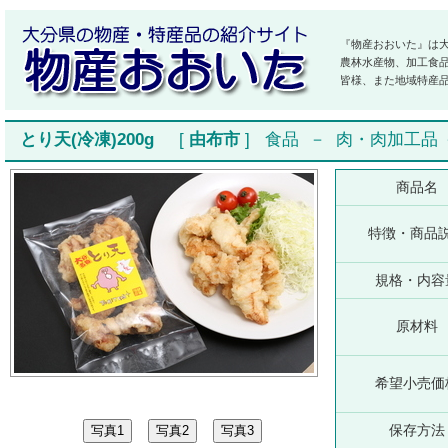
『物産おおいた』は
農林水産物、加工食
皆様、また地域特産
とり天(冷凍)200g
[
由布市
]
食品
－
肉・肉加工品
商品名
特徴・商品
規格・内容
原材料
希望小売価
保存方法