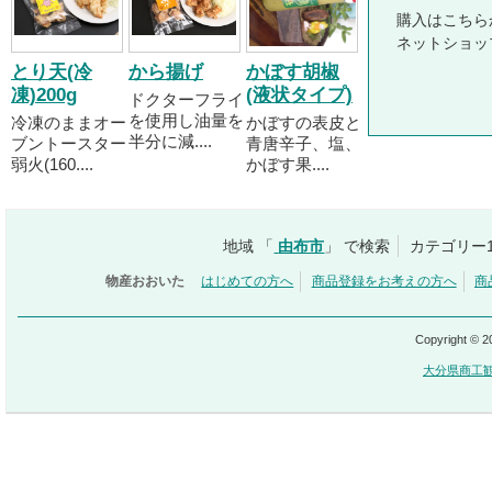
購入はこちら
ネットショッ
とり天(冷
から揚げ
かぼす胡椒
凍)200g
(液状タイプ)
ドクターフライ
を使用し油量を
冷凍のままオー
かぼすの表皮と
半分に減....
ブントースター
青唐辛子、塩、
弱火(160....
かぼす果....
地域 「
由布市
」 で検索
カテゴリー
物産おおいた
はじめての方へ
商品登録をお考えの方へ
商
Copyright © 
大分県商工