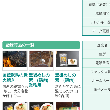
賞味（消費）
取扱期間
アレルギー
データ更新
登録商品の一覧
企業名
住所
電話番号
ファックス
国産親鳥の炭
豊後めしの
豊後めしの
火焼き
素 (鶏肉)
素 (鶏肉)
ホームペー
業務用
国産の親鶏もも
炊きたてご飯に
電子メー
肉に、大分名物
混ぜるだけ(白
かぼすご....
米2合用)