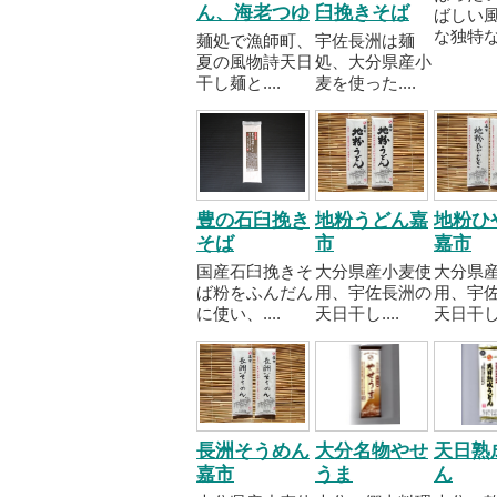
ん、海老つゆ
臼挽きそば
ばしい
な独特な..
麺処で漁師町、
宇佐長洲は麺
夏の風物詩天日
処、大分県産小
干し麺と....
麦を使った....
豊の石臼挽き
地粉うどん嘉
地粉ひ
そば
市
嘉市
国産石臼挽きそ
大分県産小麦使
大分県
ば粉をふんだん
用、宇佐長洲の
用、宇
に使い、....
天日干し....
天日干し..
長洲そうめん
大分名物やせ
天日熟
嘉市
うま
ん