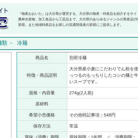
『物産おおいた』は大分県が運営する、大分県の物産・特産品を紹介するサイ
農林水産物、加工食品から工芸品まで、大分県のあらゆるジャンルの県産品の
皆様、また地域特産品をお探しの流通関係者の皆様にご提供します。
麺類
－
冷麺
商品名
別府冷麺
大分県産小麦にこだわりでん粉を
特徴・商品説明
っつるのもっちりしたコシの麺と
いスープです。
規格・内容量
274g(2人前)
原材料
希望小売価格
その他特記事項：548円
保存方法
常温
賞味（消費）期限
賞味期限：1年間 ／ 消費期限：