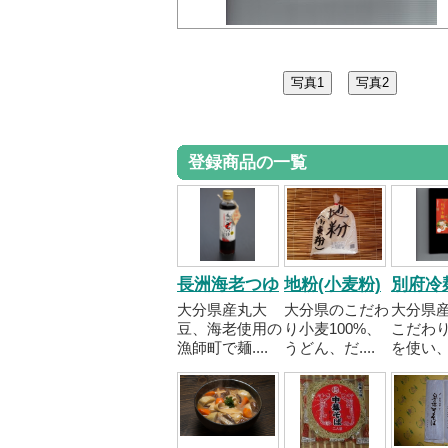
登録商品の一覧
長洲海老つゆ
地粉(小麦粉)
別府冷
大分県産丸大
大分県のこだわ
大分県
豆、海老使用の
り小麦100%、
こだわ
漁師町で麺....
うどん、だ....
を使い、..