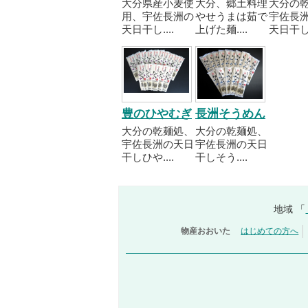
大分県産小麦使
大分、郷土料理
大分の
用、宇佐長洲の
やせうまは茹で
宇佐長
天日干し....
上げた麺....
天日干し..
豊のひやむぎ
長洲そうめん
大分の乾麺処、
大分の乾麺処、
宇佐長洲の天日
宇佐長洲の天日
干しひや....
干しそう....
地域 「
物産おおいた
はじめての方へ