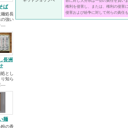
ネットショップへ
容に対し大分県は一切の責任を負い
そば
権利を侵害し、または、権利の侵害
侵害および紛争に対して何らの責任
乾麺処長
味の強い
..
し長洲
せ
麺処とし
より知ら
..
い麺
い粉の香