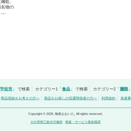
乾麺処、
洲名物の
..
宇佐市
」 で検索
カテゴリー1「
食品
」 で検索
カテゴリー2「
麺類
商品登録をお考えの方へ
商品をお探しの流通関係者の方へ
利用規約
免責事
Copyright © 2026, 物産おおいた, All rights reserved.
大分県商工観光労働部
商業・サービス業振興課