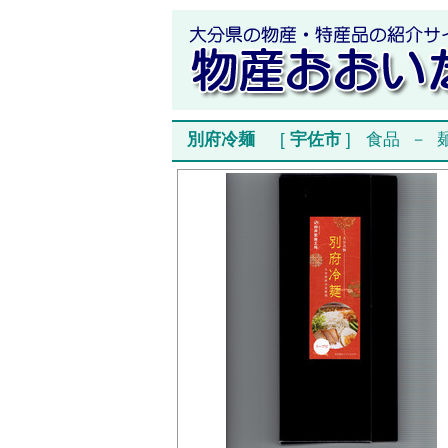
別府冷麺
[
宇佐市
]
食品
－