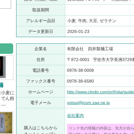
取扱期間
アレルギー品目
小麦, 牛肉, 大豆, ゼラチン
データ更新日
2026-01-23
企業名
有限会社 四井製麺工場
住所
〒872-0001 宇佐市大字長洲372
電話番号
0978-38-0008
ファックス番号
0978-38-6580
麺
ホームページ
http://www.citydo.com/prf/oita/gui
産小麦に
りでん粉
電子メール
yotsui@jcom.zaq.ne.jp
..
会社案内
購入はこちらから
リンク先の情報の内容は、先方が自