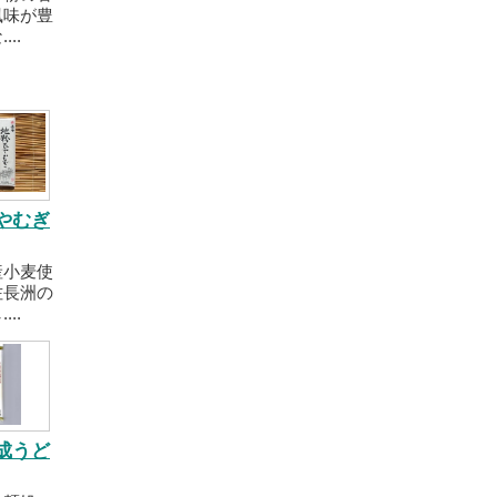
風味が豊
..
やむぎ
産小麦使
佐長洲の
..
成うど