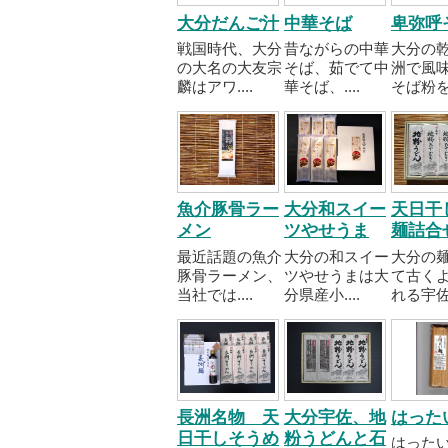
大分だんご汁
中華そば
卑弥呼
戦国時代、大分
昔ながらの中華
大分の
の大名の大友宗
そば、茹でて中
洲で風
麟はアワ....
華そば、....
そば粉を..
魚介豚骨ラー
大分和スイー
天日干
メン
ツやせうま
麺詰合
最近話題の魚介
大分の和スイー
大分の
豚骨ラーメン、
ツやせうまは大
て古く
当社では....
分県産小....
れる宇佐..
長洲名物 天
大分宇佐、地
はった
日干しそうめ
粉うどんと石
はった