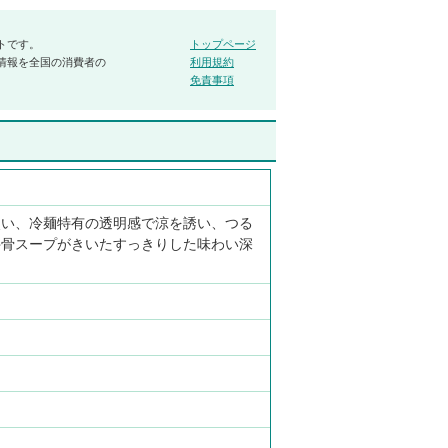
トです。
トップページ
情報を全国の消費者の
利用規約
免責事項
使い、冷麺特有の透明感で涼を誘い、つる
牛骨スープがきいたすっきりした味わい深