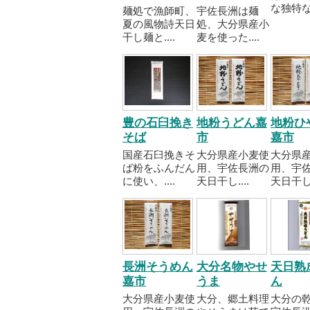
な独特な..
麺処で漁師町、
宇佐長洲は麺
夏の風物詩天日
処、大分県産小
干し麺と....
麦を使った....
豊の石臼挽き
地粉うどん嘉
地粉ひ
そば
市
嘉市
国産石臼挽きそ
大分県産小麦使
大分県
ば粉をふんだん
用、宇佐長洲の
用、宇
に使い、....
天日干し....
天日干し..
長洲そうめん
大分名物やせ
天日熟
嘉市
うま
ん
大分県産小麦使
大分、郷土料理
大分の