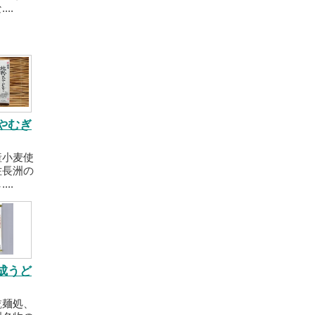
..
やむぎ
産小麦使
佐長洲の
..
成うど
乾麺処、