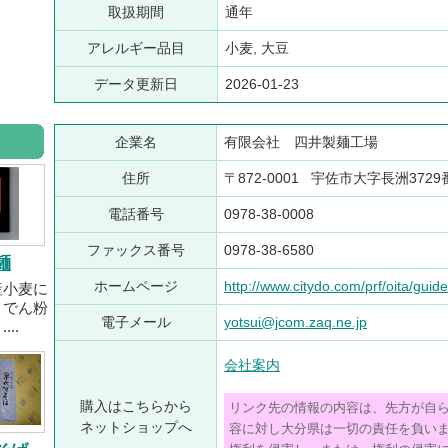
取扱期間
通年
アレルギー品目
小麦, 大豆
データ更新日
2026-01-23
企業名
有限会社 四井製麺工場
住所
〒872-0001 宇佐市大字長洲372
電話番号
0978-38-0008
ファックス番号
0978-38-6580
麺
ホームページ
http://www.citydo.com/prf/oita/gui
産小麦に
りでん粉
電子メール
yotsui@jcom.zaq.ne.jp
..
会社案内
購入はこちらから
リンク先の情報の内容は、先方が自
ネットショップへ
容に対し大分県は一切の責任を負い