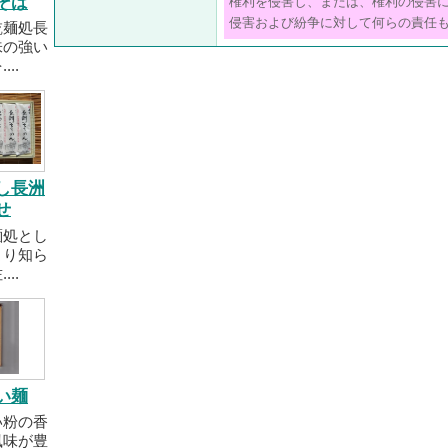
そば
権利を侵害し、または、権利の侵害
侵害および紛争に対して何らの責任
乾麺処長
味の強い
..
し長洲
せ
麺処とし
より知ら
..
い麺
い粉の香
風味が豊