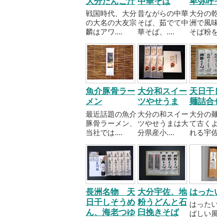
大分だんご汁
中華そば
卑弥呼
戦国時代、大分
昔ながらの中華
大分の
の大名の大友宗
そば、茹でて中
洲で風
麟はアワ....
華そば、....
そば粉を..
魚介豚骨ラー
大分和スイー
天日干
メン
ツやせうま
麺詰合
最近話題の魚介
大分の和スイー
大分の
豚骨ラーメン、
ツやせうまは大
て古く
当社では....
分県産小....
れる宇佐..
長洲名物 天
大分宇佐、地
はった
日干しそうめ
粉うどんと石
はった
ん、海老つゆ
臼挽きそば
ばしい