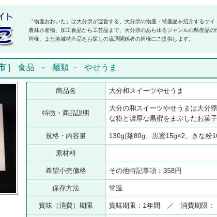
『物産おおいた』は大分県が運営する、大分県の物産・特産品を紹介するサイ
農林水産物、加工食品から工芸品まで、大分県のあらゆるジャンルの県産品の
皆様、また地域特産品をお探しの流通関係者の皆様にご提供します。
市
]
食品
－
麺類
－
やせうま
商品名
大分和スイーツやせうま
大分の和スイーツやせうまは大分
特徴・商品説明
な粉と濃厚な黒蜜をまぶしたお菓
規格・内容量
130g(麺80g、黒蜜15g×2、きな粉1
原材料
希望小売価格
その他特記事項：358円
保存方法
常温
賞味（消費）期限
賞味期限：1年間 ／ 消費期限：