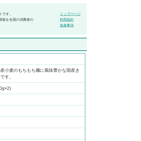
トです。
トップページ
情報を全国の消費者の
利用規約
免責事項
県産小麦のもちもち麺に風味豊かな国産き
子です。
0g×2)