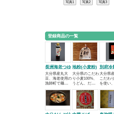
登録商品の一覧
長洲海老つゆ
地粉(小麦粉)
別府冷
大分県産丸大
大分県のこだわ
大分県
豆、海老使用の
り小麦100%、
こだわ
漁師町で麺....
うどん、だ....
を使い、..