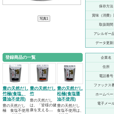
保存方法
賞味（消費）
取扱期間
アレルギー
データ更新
登録商品の一覧
企業名
住所
電話番号
ファックス
豊の天然だし
豊の天然だし
豊の天然だし
竹極(食塩、
竹
松極(食塩醤
ホームペー
醤油不使用)
油不使用)
豊の天然だし
電子メー
は、「皆様の健
豊の天然だし
豊の天然だし
康を支える....
極 食塩不使用
食塩不使用は、