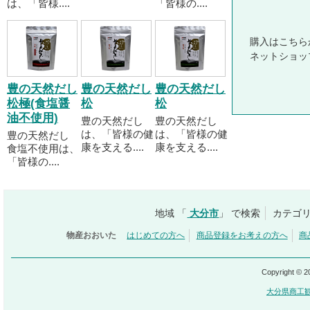
は、「皆様....
「皆様の....
購入はこちら
ネットショッ
豊の天然だし
豊の天然だし
豊の天然だし
松極(食塩醤
松
松
油不使用)
豊の天然だし
豊の天然だし
は、「皆様の健
は、「皆様の健
豊の天然だし
康を支える....
康を支える....
食塩不使用は、
「皆様の....
地域 「
大分市
」 で検索
カテゴリ
物産おおいた
はじめての方へ
商品登録をお考えの方へ
商
Copyright © 
大分県商工