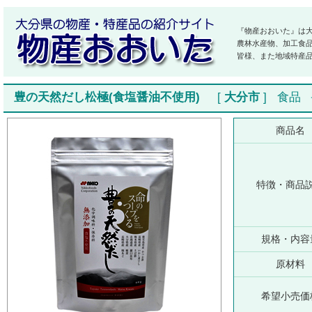
『物産おおいた』は
農林水産物、加工食
皆様、また地域特産
豊の天然だし松極(食塩醤油不使用)
[
大分市
]
食品
商品名
特徴・商品
規格・内容
原材料
希望小売価