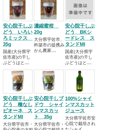
安心院干しぶ
濃縮蜜柑
安心院干しぶ
どう いろい
20g
どう BKシ
ろミックス
ードレス ス
大分県宇佐市、
35g
タンドMI
杵築市の提携み
かん農家....
国産(大分県宇
国産(大分県宇
佐市産)の干し
佐市産)の干し
ぶどうはと....
ぶどうはと....
安心院干しぶ
安心院干しブ
100%シャイ
どう 種なし
ドウ シャイ
ンマスカット
ピオーネ ス
ンマスカッ
ジュース
タンドMI
ト 35g
大分県宇佐市安
心院で栽培され
大分県宇佐市・
大分県宇佐市・
たシャイ....
安心院産の大粒
安心院で栽培さ