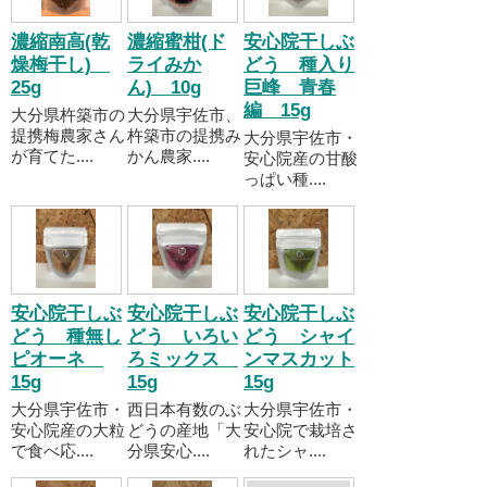
濃縮南高(乾
濃縮蜜柑(ド
安心院干しぶ
燥梅干し)
ライみか
どう 種入り
25g
ん) 10g
巨峰 青春
編 15g
大分県杵築市の
大分県宇佐市、
提携梅農家さん
杵築市の提携み
大分県宇佐市・
が育てた....
かん農家....
安心院産の甘酸
っぱい種....
安心院干しぶ
安心院干しぶ
安心院干しぶ
どう 種無し
どう いろい
どう シャイ
ピオーネ
ろミックス
ンマスカット
15g
15g
15g
大分県宇佐市・
西日本有数のぶ
大分県宇佐市・
安心院産の大粒
どうの産地「大
安心院で栽培さ
で食べ応....
分県安心....
れたシャ....