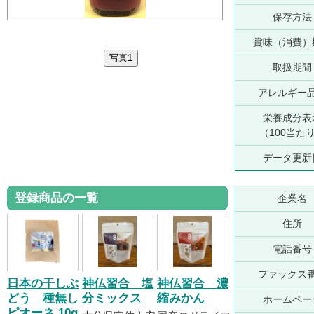
保存方法
賞味（消費）
取扱期間
アレルギー
栄養成分表
（100当た
データ更新
登録商品の一覧
企業名
住所
電話番号
ファックス
日本の干しぶ
神仏習合 塩
神仏習合 濃
どう 種無し
分ミックス
縮みかん
ホームペー
ピオーネ 10g