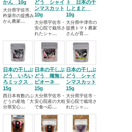
かん 10g
どう シャイ
ト 日本の干
ンマスカット
しとまと
大分県宇佐市、
10g
10g
杵築市の提携み
かん農家....
大分県宇佐市・
大分県中津市の
安心院で栽培さ
提携トマト農家
れたシャ....
さんが育....
日本の干しぶ
日本の干しぶ
日本の干しぶ
どう いろい
どう 種無し
どう シャイ
ろミックス
ピオーネ
ンマスカット
15g
15g
15g
西日本有数のぶ
大分県宇佐市・
大分県宇佐市・
どうの産地「大
安心院産の大粒
安心院で栽培さ
分県安心....
で食べ応....
れたシャ....