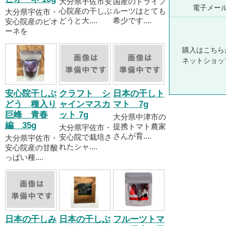
大分県宇佐市安
国産のドライフ
電子メー
心院産の干しぶ
ルーツはとても
大分県宇佐市・
どうと大....
希少です....
安心院産のピオ
ーネを
購入はこちら
ネットショッ
安心院干しぶ
クラフト シ
日本の干しト
どう 種入り
ャインマスカ
マト 7g
巨峰 青春
ット 7g
大分県中津市の
編 35g
提携トマト農家
大分県宇佐市・
さんが育....
安心院で栽培さ
大分県宇佐市・
れたシャ....
安心院産の甘酸
っぱい種....
日本の干しみ
日本の干しぶ
フルーツトマ