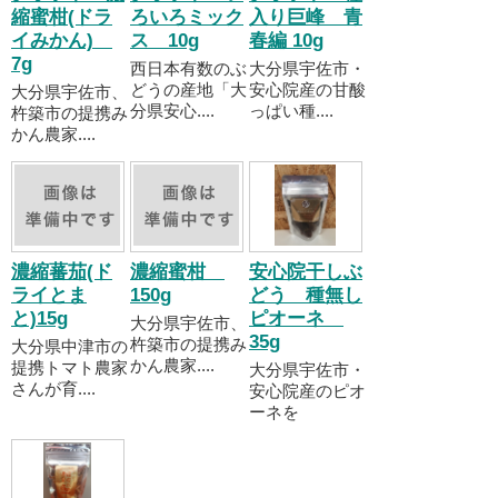
縮蜜柑(ドラ
ろいろミック
入り巨峰 青
イみかん)
ス 10g
春編 10g
7g
西日本有数のぶ
大分県宇佐市・
どうの産地「大
安心院産の甘酸
大分県宇佐市、
分県安心....
っぱい種....
杵築市の提携み
かん農家....
濃縮蕃茄(ド
濃縮蜜柑
安心院干しぶ
ライとま
150g
どう 種無し
と)15g
ピオーネ
大分県宇佐市、
35g
杵築市の提携み
大分県中津市の
かん農家....
提携トマト農家
大分県宇佐市・
さんが育....
安心院産のピオ
ーネを