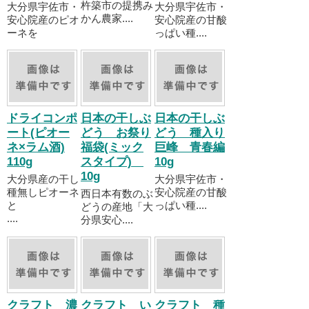
杵築市の提携み
大分県宇佐市・
大分県宇佐市・
かん農家....
安心院産のピオ
安心院産の甘酸
ーネを
っぱい種....
ドライコンポ
日本の干しぶ
日本の干しぶ
ート(ピオー
どう お祭り
どう 種入り
ネ×ラム酒)
福袋(ミック
巨峰 青春編
110g
スタイプ)
10g
10g
大分県産の干し
大分県宇佐市・
種無しピオーネ
安心院産の甘酸
西日本有数のぶ
と
っぱい種....
どうの産地「大
....
分県安心....
クラフト 濃
クラフト い
クラフト 種