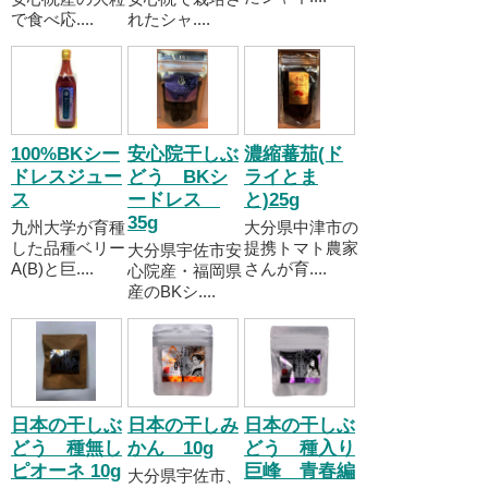
で食べ応....
れたシャ....
100%BKシー
安心院干しぶ
濃縮蕃茄(ド
ドレスジュー
どう BKシ
ライとま
ス
ードレス
と)25g
35g
九州大学が育種
大分県中津市の
した品種ベリー
提携トマト農家
大分県宇佐市安
A(B)と巨....
さんが育....
心院産・福岡県
産のBKシ....
日本の干しぶ
日本の干しみ
日本の干しぶ
どう 種無し
かん 10g
どう 種入り
ピオーネ 10g
巨峰 青春編
大分県宇佐市、