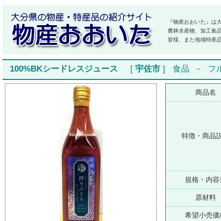
『物産おおいた』は
農林水産物、加工食
皆様、また地域特産
100%BKシードレスジュース
[
宇佐市
]
食品
－
フ
商品名
特徴・商品
規格・内容
原材料
希望小売価