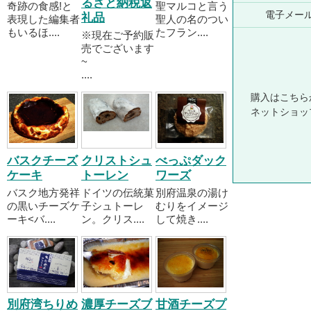
るさと納税返
奇跡の食感!と
聖マルコと言う
電子メー
礼品
表現した編集者
聖人の名のつい
もいるほ....
たフラン....
※現在ご予約販
売でございます
~
....
購入はこちら
ネットショッ
バスクチーズ
クリストシュ
べっぷダック
ケーキ
トーレン
ワーズ
バスク地方発祥
ドイツの伝統菓
別府温泉の湯け
の黒いチーズケ
子シュトーレ
むりをイメージ
ーキ<バ....
ン。クリス....
して焼き....
別府湾ちりめ
濃厚チーズブ
甘酒チーズプ