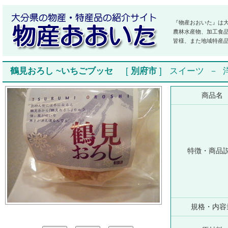
『物産おおいた』は
農林水産物、加工食
皆様、また地域特産
鶴見おろし ~いちごブッセ
[
別府市
]
スイーツ
－
商品名
特徴・商品
規格・内容