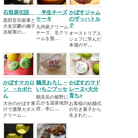
石垣原伝説
半生チーズ
かぼすジャム
ケーキ
のザッハトル
黒田官兵衛軍と
テ
大友宗麟の嫡子
九州産クリーム
吉統軍の....
チーズ、生クリ
オーストリア人
ームを贅....
シェフに学んだ
本場のザ....
かぼすマカロ
鶴見おろし ~
かぼすのマド
ン ~カボた
いちごブッセ
レーヌ<大分
ん
育ち>
鶴見岳の裾野に
広がる温泉地別
大分のかぼす果
お客様の結婚式
府。冬に....
汁で濃厚カボス
の引き菓子から
クリーム....
生まれた....