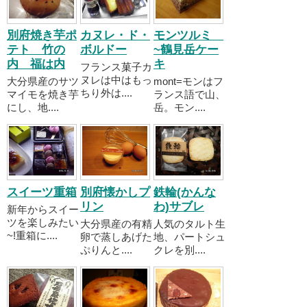
別府焼き芋ポ
カヌレ・ド・
モンツルミ
テト 竹の
ボルドー
~鶴見岳ケー
内 福は内
キ
フランス菓子カ
ヌレは中はもっ
大分県産のサツ
mont=モンはフ
ちり外は....
マイモを焼き芋
ランス語で山、
にし、地....
岳。モン....
スイーツ重箱
別府懐かしプ
鉄輪(かんな
リン
わ)サブレ
新年からスイー
ツを楽しみたい
大分県産の有精
人気のタルト生
~!重箱に....
卵で蒸しあげた
地、パートシュ
ぷりんと....
クレを別....