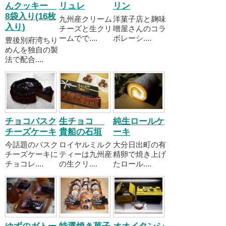
んクッキー
リュレ
リン
8袋入り(16枚
九州産クリーム
洋菓子店と麹味
入り)
チーズと生クリ
噌屋さんのコラ
ームでで....
ボレーシ....
豊後別府湾ちり
めんを独自の製
法で配合....
チョコバスク
生チョコ
純生ロールケ
チーズケーキ
貴船の石垣
ーキ
今話題のバスク
ロイヤルミルク
大分日出町の有
チーズケーキに
ティーは九州産
精卵で焼き上げ
チョコレ....
の生クリ....
たロール....