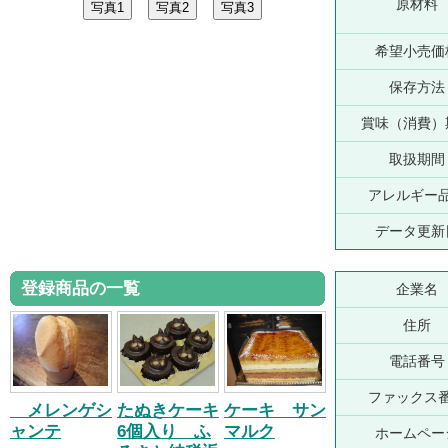
原材料
希望小売価
保存方法
賞味（消費）
取扱期間
アレルギー
データ更新
登録商品の一覧
企業名
住所
電話番号
ファックス
メレンゲシ
たぬきケーキ
ケーキ サン
ャンテ
6個入り ふ
マルク
ホームペー