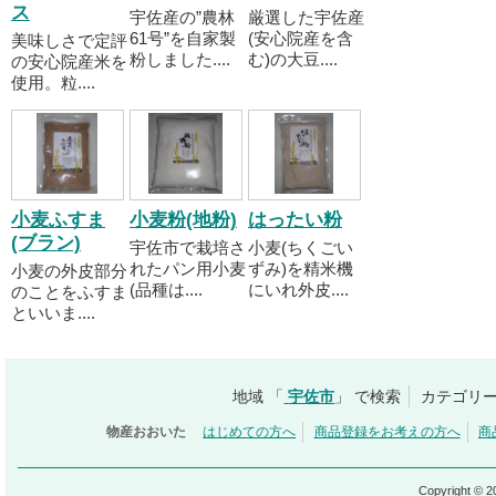
ス
宇佐産の”農林
厳選した宇佐産
61号”を自家製
(安心院産を含
美味しさで定評
粉しました....
む)の大豆....
の安心院産米を
使用。粒....
小麦ふすま
小麦粉(地粉)
はったい粉
(ブラン)
宇佐市で栽培さ
小麦(ちくごい
れたパン用小麦
ずみ)を精米機
小麦の外皮部分
(品種は....
にいれ外皮....
のことをふすま
といいま....
地域 「
宇佐市
」 で検索
カテゴリー
物産おおいた
はじめての方へ
商品登録をお考えの方へ
商
Copyright © 