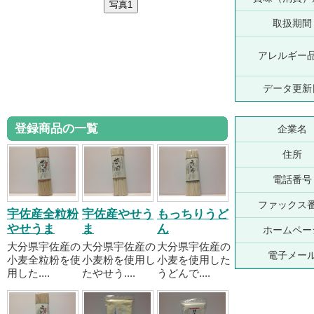
取扱期間
アレルギー
データ更新
登録商品の一覧
企業名
住所
電話番号
ファックス
宇佐産全粒粉
宇佐産やせう
もっちりうど
やせうま
ま
ん
ホームペー
大分県宇佐産の
大分県宇佐産の
大分県宇佐産の
電子メー
小麦全粒粉を使
小麦粉を使用し
小麦を使用した
用した....
たやせう....
うどんで....