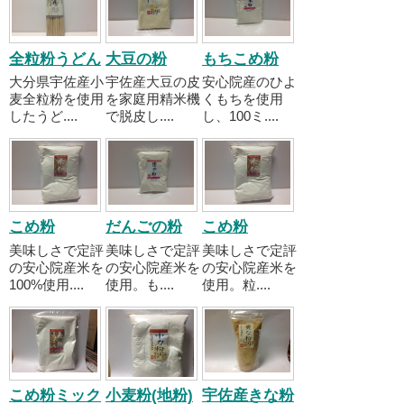
全粒粉うどん
大豆の粉
もちこめ粉
大分県宇佐産小
宇佐産大豆の皮
安心院産のひよ
麦全粒粉を使用
を家庭用精米機
くもちを使用
したうど....
で脱皮し....
し、100ミ....
こめ粉
だんごの粉
こめ粉
美味しさで定評
美味しさで定評
美味しさで定評
の安心院産米を
の安心院産米を
の安心院産米を
100%使用....
使用。も....
使用。粒....
こめ粉ミック
小麦粉(地粉)
宇佐産きな粉