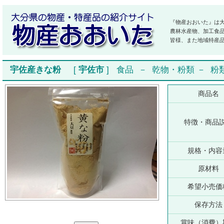
『物産おおいた』は
農林水産物、加工食
皆様、また地域特産
宇佐産きな粉
[
宇佐市
]
食品
－
乾物・粉類
－
粉
商品名
特徴・商品
規格・内容
原材料
希望小売価
保存方法
賞味（消費）