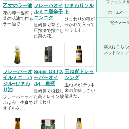
ファックス
乙女のラー油
フレーバオイ
ひまわりソル
ルミニ唐辛子
ト
ホームペー
花の岬一番搾り
ニンニク
菜の花油で作る
ひまわりの種が
電子メー
ラー油で....
砕かれて入って
長崎鼻で育て、
おります....
圧搾法で搾油し
た菜の花....
購入はこちら
ネットショッ
フレーバーオ
Super Oil (ス
玉ねぎドレッ
イルミニ バ
ーパーオイ
シング
ジル+ひまわ
ル) 角瓶
玉ねぎが持つ本
り油
来の美味しさが
長崎鼻で植栽し
活きた、....
た高オレイン酸
フレーバーオイ
ひまわり....
ルは今、生食で
オイルを....