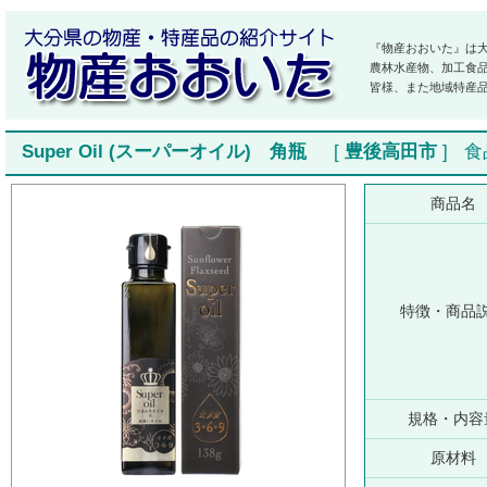
『物産おおいた』は
農林水産物、加工食
皆様、また地域特産
Super Oil (スーパーオイル) 角瓶
[
豊後高田市
]
食
商品名
特徴・商品
規格・内容
原材料