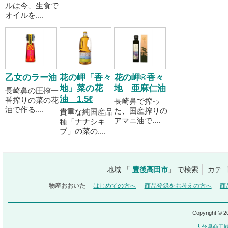
ルは今、生食で
オイルを....
乙女のラー油
花の岬「香々
花の岬®香々
地」菜の花
地 亜麻仁油
長崎鼻の圧搾一
油 1.5ℓ
番搾りの菜の花
長崎鼻で搾っ
油で作る....
た、国産搾りの
貴重な純国産品
アマニ油で....
種「ナナシキ
ブ」の菜の....
地域 「
豊後高田市
」 で検索
カテゴ
物産おおいた
はじめての方へ
商品登録をお考えの方へ
商
Copyright © 
大分県商工