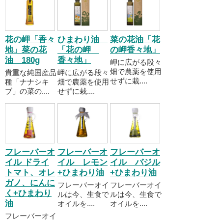
花の岬「香々
ひまわり油
菜の花油「花
地」菜の花
「花の岬
の岬香々地」
油 180g
香々地」
岬に広がる段々
畑で農薬を使用
貴重な純国産品
岬に広がる段々
せずに栽....
種「ナナシキ
畑で農薬を使用
ブ」の菜の....
せずに栽....
フレーバーオ
フレーバーオ
フレーバーオ
イル ドライ
イル レモン
イル バジル
トマト、オレ
+ひまわり油
+ひまわり油
ガノ、にんに
フレーバーオイ
フレーバーオイ
く+ひまわり
ルは今、生食で
ルは今、生食で
油
オイルを....
オイルを....
フレーバーオイ