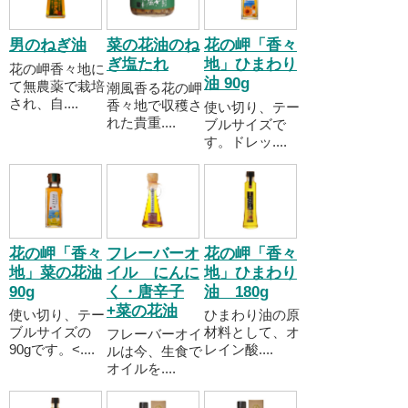
男のねぎ油
菜の花油のね
花の岬「香々
ぎ塩たれ
地」ひまわり
花の岬香々地に
油 90g
て無農薬で栽培
潮風香る花の岬
され、自....
香々地で収穫さ
使い切り、テー
れた貴重....
ブルサイズで
す。ドレッ....
花の岬「香々
フレーバーオ
花の岬「香々
地」菜の花油
イル にんに
地」ひまわり
90g
く・唐辛子
油 180g
+菜の花油
使い切り、テー
ひまわり油の原
ブルサイズの
材料として、オ
フレーバーオイ
90gです。<....
レイン酸....
ルは今、生食で
オイルを....