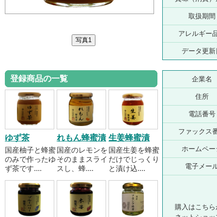
取扱期間
アレルギー
データ更新
登録商品の一覧
企業名
住所
電話番号
ファックス
ゆず茶
れもん蜂蜜漬
生姜蜂蜜漬
ホームペー
国産柚子と蜂蜜
国産のレモンを
国産生姜を蜂蜜
のみで作ったゆ
そのままスライ
だけでじっくり
電子メー
ず茶です....
スし、蜂....
と漬け込....
購入はこちら