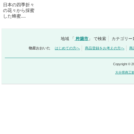
日本の四季折々
の花々から採蜜
した蜂蜜....
地域 「
杵築市
」 で検索
カテゴリー
物産おおいた
はじめての方へ
商品登録をお考えの方へ
商
Copyright © 
大分県商工