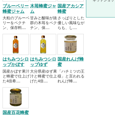
ネットショッ
ブルーベリー
木苺蜂蜜ジャ
国産アカシア
蜂蜜ジャム
ム
蜂蜜
大粒のブルーベ
甘みと酸味が抜
さっぱりとした
リーをペクチ
群の木苺をペク
優しい風味なが
ン、保存料....
チン、保....
らも、し....
はちみつシロ
はちみつシロ
国産れんげ蜂
ップかぼす
ップゆず
蜜
国産かぼす果汁
大分県産ゆず果
「ハチミツの王
と蜂蜜で仕上げ
汁と蜂蜜で仕上
様」と言われる
た4倍希....
げた4倍....
れんげ蜂....
国産百花蜂蜜