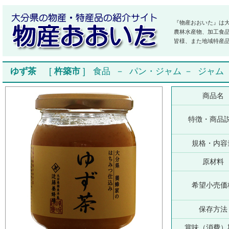
『物産おおいた』は
農林水産物、加工食
皆様、また地域特産
ゆず茶
[
杵築市
]
食品
－
パン・ジャム
－
ジャム
商品名
特徴・商品
規格・内容
原材料
希望小売価
保存方法
賞味（消費）