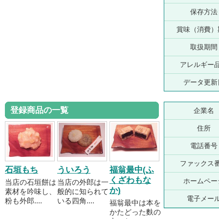
保存方法
賞味（消費）
取扱期間
アレルギー
データ更新
登録商品の一覧
企業名
住所
電話番号
ファックス
石垣もち
ういろう
福翁最中(ふ
くざわもな
ホームペー
当店の石垣餅は
当店の外郎は一
か)
素材を吟味し、
般的に知られて
電子メー
粉も外郎....
いる四角....
福翁最中は本を
かたどった麩の