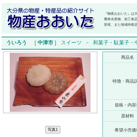
『物産おおいた』は
農林水産物、加工食
皆様、また地域特産
ういろう
[
中津市
]
スイーツ
－
和菓子・駄菓子・
商品名
特徴・商品
規格・内容
原材料
希望小売価