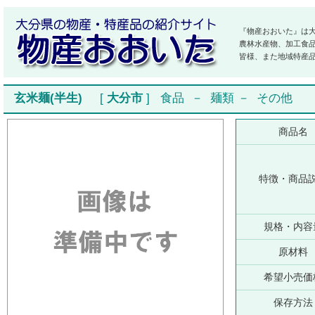
『物産おおいた』は
農林水産物、加工食
皆様、また地域特産
玄米麺(半生)
[
大分市
]
食品
－
麺類
－
その他
商品名
特徴・商品
規格・内容
原材料
希望小売価
保存方法