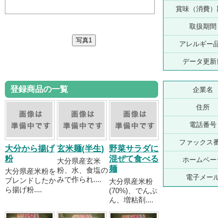
賞味（消費）
取扱期間
アレルギー
データ更新
登録商品の一覧
企業名
住所
電話番号
ファックス
大分から揚げ
玄米麺(半生)
野菜サラダに
粉
混ぜて食べる
ホームペー
大分県産玄米
麺
粉、水、食塩の
大分県産米粉を
電子メー
みで作られ....
ブレンドしたか
大分県産米粉
ら揚げ粉....
(70%)、でんぷ
ん、増粘剤....