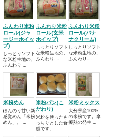
ふんわり米粉
ふんわり米粉
ふんわり米粉
ロール(ジャ
ロール(玄米
ロール(バナ
ージーホイッ
ホイップ)
ナクリーム)
プ)
しっとりソフト
しっとりソフト
な米粉生地の、
な米粉生地の、
しっとりソフト
ふんわり....
ふんわり....
な米粉生地の、
ふんわり....
米粉めん
米粉パン(こ
米粉ミックス
だわり)
ほんのり甘い新
大分県産100%
感覚めん「米粉
の米粉です。摩
米粉を使ったも
めん」。....
擦熱の発生....
っちりとした食
感です。....