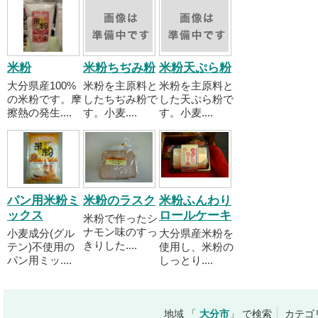
米粉
米粉ちぢみ粉
米粉天ぷら粉
大分県産100%
米粉を主原料と
米粉を主原料と
の米粉です。摩
したちぢみ粉で
した天ぷら粉で
擦熱の発生....
す。小麦....
す。小麦....
パン用米粉ミ
米粉のラスク
米粉ふんわり
ックス
ロールケーキ
米粉で作ったシ
ナモン味のすっ
小麦成分(グル
大分県産米粉を
きりした....
テン)不使用の
使用し、米粉の
パン用ミッ....
しっとり....
地域 「
大分市
」 で検索
カテゴ