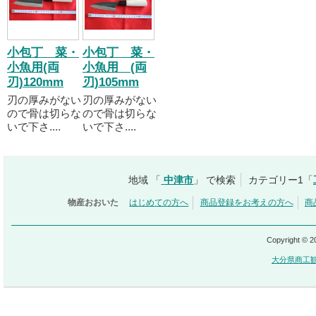
小包丁 菜・
小包丁 菜・
小魚用(両
小魚用 (両
刃)120mm
刃)105mm
刃の厚みがない
刃の厚みがない
ので骨は切らな
ので骨は切らな
いで下さ....
いで下さ....
地域 「
中津市
」 で検索
カテゴリー1「
物産おおいた
はじめての方へ
商品登録をお考えの方へ
商
Copyright © 
大分県商工