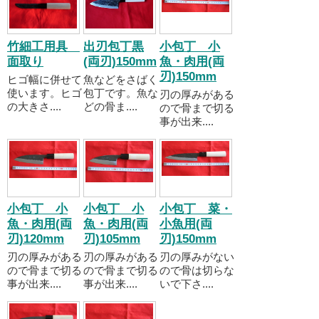
竹細工用具
出刃包丁黒
小包丁 小
面取り
(両刃)150mm
魚・肉用(両
刃)150mm
ヒゴ幅に併せて
魚などをさばく
使います。ヒゴ
包丁です。魚な
刃の厚みがある
の大きさ....
どの骨ま....
ので骨まで切る
事が出来....
小包丁 小
小包丁 小
小包丁 菜・
魚・肉用(両
魚・肉用(両
小魚用(両
刃)120mm
刃)105mm
刃)150mm
刃の厚みがある
刃の厚みがある
刃の厚みがない
ので骨まで切る
ので骨まで切る
ので骨は切らな
事が出来....
事が出来....
いで下さ....