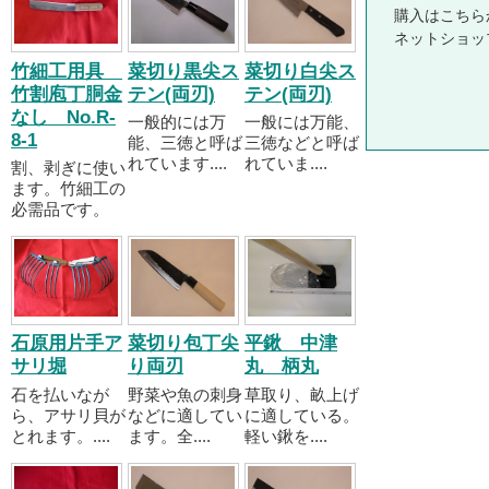
購入はこちら
ネットショッ
竹細工用具
菜切り黒尖ス
菜切り白尖ス
竹割庖丁胴金
テン(両刃)
テン(両刃)
なし No.R-
一般的には万
一般には万能、
8-1
能、三徳と呼ば
三徳などと呼ば
れています....
れていま....
割、剥ぎに使い
ます。竹細工の
必需品です。
石原用片手ア
菜切り包丁尖
平鍬 中津
サリ堀
り両刃
丸 柄丸
石を払いなが
野菜や魚の刺身
草取り、畝上げ
ら、アサリ貝が
などに適してい
に適している。
とれます。....
ます。全....
軽い鍬を....