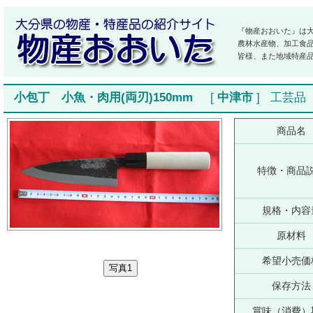
『物産おおいた』は
農林水産物、加工食
皆様、また地域特産
小包丁 小魚・肉用(両刃)150mm
[
中津市
]
工芸品
商品名
特徴・商品
規格・内容
原材料
希望小売価
保存方法
賞味（消費）