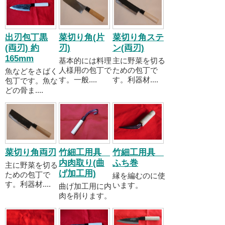
出刃包丁黒
菜切り角(片
菜切り角ステ
(両刃) 約
刃)
ン(両刃)
165mm
基本的には料理
主に野菜を切る
人様用の包丁で
ための包丁で
魚などをさばく
す。一般....
す。利器材....
包丁です。魚な
どの骨ま....
菜切り角両刃
竹細工用具
竹細工用具
内肉取り(曲
ふち巻
主に野菜を切る
げ加工用)
ための包丁で
縁を編むのに使
す。利器材....
います。
曲げ加工用に内
肉を削ります。