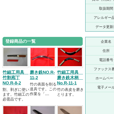
取扱期間
アレルギー
データ更新
登録商品の一覧
企業名
住所
電話番号
ファックス
竹細工用具
磨き銑NO.R-
竹細工用具
竹割庖丁
11-2
磨き銑木柄
ホームペー
NO.R-8-2
No.R-11-1
竹の表面を削る
電子メー
道具です。この
割、剥ぎに使い
竹の表皮を磨き
作業を「....
ます。竹細工の
とります。
必需品です。