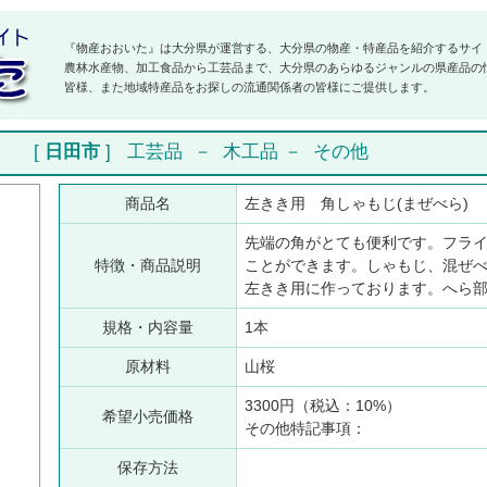
『物産おおいた』は大分県が運営する、大分県の物産・特産品を紹介するサイ
農林水産物、加工食品から工芸品まで、大分県のあらゆるジャンルの県産品の
皆様、また地域特産品をお探しの流通関係者の皆様にご提供します。
)
[
日田市
]
工芸品
－
木工品
－
その他
商品名
左きき用 角しゃもじ(まぜべら
先端の角がとても便利です。フラ
特徴・商品説明
ことができます。しゃもじ、混ぜ
左きき用に作っております。へら部
規格・内容量
1本
原材料
山桜
3300円（税込：10%）
希望小売価格
その他特記事項：
保存方法