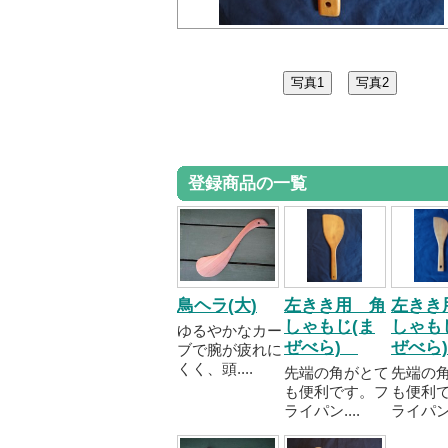
登録商品の一覧
鳥ヘラ(大)
左きき用 角
左きき
しゃもじ(ま
しゃも
ゆるやかなカー
ぜべら)
ぜべら
ブで腕が疲れに
くく、頭....
先端の角がとて
先端の
も便利です。フ
も便利
ライパン....
ライパン..