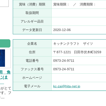
賞味（消費）期限
賞味期限： ／ 消費期限：
取扱期間
アレルギー品目
データ更新日
2020-12-06
企業名
キッチンクラフト ザイツ
住所
〒877-1221 日田市伏木町3259
電話番号
0973-24-9711
ファックス番号
0973-24-9711
用 角
じ(ま
ホームページ
)
電子メール
kc-zai@hita-net.jp
角がとて
です。フ
..