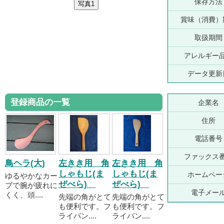
保存方法
賞味（消費）
取扱期間
アレルギー
データ更新
登録商品の一覧
企業名
住所
電話番号
ファックス
鳥ヘラ(大)
左きき用 角
左きき用 角
しゃもじ(ま
しゃもじ(ま
ホームペー
ゆるやかなカー
ぜべら)
ぜべら)
ブで腕が疲れに
電子メー
くく、頭....
先端の角がとて
先端の角がとて
も便利です。フ
も便利です。フ
ライパン....
ライパン....