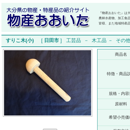
『物産おおいた』は
農林水産物、加工食
皆様、また地域特産
すりこ木(小)
[
日田市
]
工芸品
－
木工品
－
その
商品名
特徴・商品
規格・内容
原材料
希望小売価