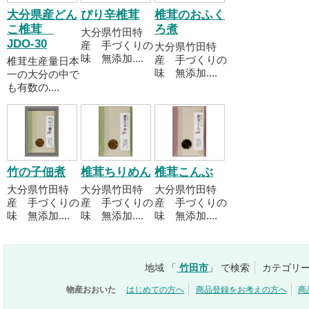
大分県産どん
ぴり辛椎茸
椎茸のおふく
こ椎茸
ろ煮
大分県竹田特
JDO-30
産 手づくりの
大分県竹田特
味 無添加....
産 手づくりの
椎茸生産量日本
味 無添加....
一の大分の中で
も有数の....
竹の子佃煮
椎茸ちりめん
椎茸こんぶ
大分県竹田特
大分県竹田特
大分県竹田特
産 手づくりの
産 手づくりの
産 手づくりの
味 無添加....
味 無添加....
味 無添加....
地域 「
竹田市
」 で検索
カテゴリー
物産おおいた
はじめての方へ
商品登録をお考えの方へ
商