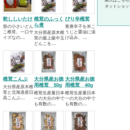
購入はこちら
ネットショッ
乾ししいたけ
椎茸のふっく
ぴり辛椎茸
ら煮
形の小さいどん
青唐辛子を米こ
こ椎茸。一口サ
うじと醤油に漬
大分県産原木椎
イズなの....
け込み、....
茸の最上級中玉
どんこを....
椎茸こんぶ
大分県産お徳
大分県産お徳
用椎茸 50g
用椎茸 40g
大分県産原木椎
茸と北海道産日
椎茸生産量日本
椎茸生産量日本
高こんぶ....
一の大分の中で
一の大分の中で
も有数の....
も有数の....