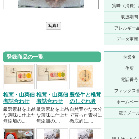
賞味（消費）
取扱期間
アレルギー
データ更新
登録商品の一覧
企業名
住所
電話番号
ファックス
椎茸・山菜佃
椎茸・山菜佃
豊後牛と椎茸
煮詰合わせ
煮詰合わせ
のしぐれ煮
ホームペー
厳選素材を上品
厳選素材を上品
自然豊かな大分
電子メー
な薄味に仕上た
な薄味に仕上た
で育った素材に
無添加の....
無添加の....
徹底的に....