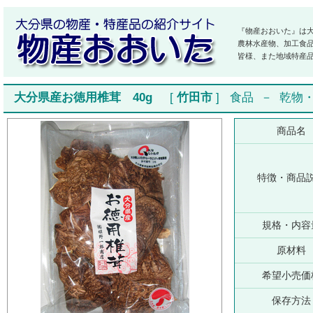
『物産おおいた』は
農林水産物、加工食
皆様、また地域特産
大分県産お徳用椎茸 40g
[
竹田市
]
食品
－
乾物
商品名
特徴・商品
規格・内容
原材料
希望小売価
保存方法