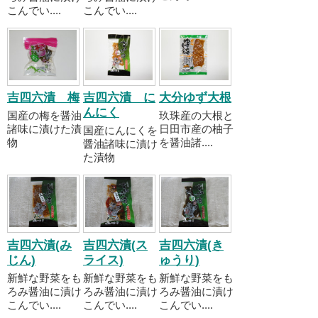
こんでい....
こんでい....
吉四六漬 梅
吉四六漬 に
大分ゆず大根
んにく
国産の梅を醤油
玖珠産の大根と
諸味に漬けた漬
日田市産の柚子
国産にんにくを
物
を醤油諸....
醤油諸味に漬け
た漬物
吉四六漬(み
吉四六漬(ス
吉四六漬(き
じん)
ライス)
ゅうり)
新鮮な野菜をも
新鮮な野菜をも
新鮮な野菜をも
ろみ醤油に漬け
ろみ醤油に漬け
ろみ醤油に漬け
こんでい....
こんでい....
こんでい....