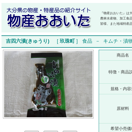
『物産おおいた』は
農林水産物、加工食
皆様、また地域特産
吉四六漬(きゅうり)
[
玖珠町
]
食品
－
キムチ・漬
商品名
特徴・商品
規格・内容
原材料
希望小売価