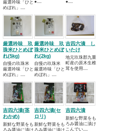
●....
●....
厳選吟味「ひと
めぼれ」....
厳選吟味 玖
厳選吟味 玖
吉四六漬 し
珠米ひとめぼ
珠米ひとめぼ
いたけ
れ(5kg)
れ(2kg)
地元玖珠郡九重
町産の原木生椎
自慢の玖珠米
自慢の玖珠米
茸を使用....
厳選吟味「ひと
厳選吟味「ひと
めぼれ」....
めぼれ」....
吉四六漬(茎
吉四六漬(セ
吉四六漬
わかめ)
ロリ)
新鮮な野菜をも
ろみ醤油に漬け
新鮮な野菜をも
新鮮な野菜をも
こんでい....
ろみ醤油に漬け
ろみ醤油に漬け