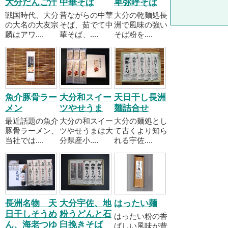
大分だんご汁
中華そば
卑弥呼そば
戦国時代、大分
昔ながらの中華
大分の乾麺処長
の大名の大友宗
そば、茹でて中
洲で風味の強い
麟はアワ....
華そば、....
そば粉を....
魚介豚骨ラー
大分和スイー
天日干し長洲
メン
ツやせうま
麺詰合せ
最近話題の魚介
大分の和スイー
大分の麺処とし
豚骨ラーメン、
ツやせうまは大
て古くより知ら
当社では....
分県産小....
れる宇佐....
長洲名物 天
大分宇佐、地
はったい麺
日干しそうめ
粉うどんと石
はったい粉の香
ん、海老つゆ
臼挽きそば
ばしい風味が豊