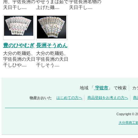
用、宇佐長洲の
やせうまは茹で
宇佐長洲名物の
天日干し....
上げた麺....
天日干し....
豊のひやむぎ
長洲そうめん
大分の乾麺処、
大分の乾麺処、
宇佐長洲の天日
宇佐長洲の天日
干しひや....
干しそう....
地域 「
宇佐市
」 で検索
カ
物産おおいた
はじめての方へ
商品登録をお考えの方へ
商
Copyright © 
大分県商工