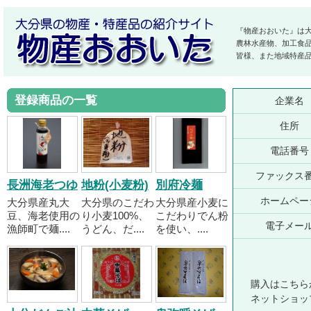
『物産おおいた』は
農林水産物、加工食
皆様、また地域特産
登録商品の一覧
企業名
住所
電話番号
ファックス
長洲海老つゆ
地粉(小麦粉)
別府冷麺
ホームペー
大分県産丸大
大分県のこだわ
大分県産小麦に
豆、海老使用の
り小麦100%、
こだわりでん粉
電子メー
漁師町で麺....
うどん、だ....
を使い、....
購入はこちら
ネットショッ