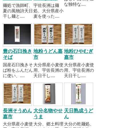
な独特な....
麺処で漁師町、
宇佐長洲は麺
夏の風物詩天日
処、大分県産小
干し麺と....
麦を使った....
豊の石臼挽き
地粉うどん嘉
地粉ひやむぎ
そば
市
嘉市
国産石臼挽きそ
大分県産小麦使
大分県産小麦使
ば粉をふんだん
用、宇佐長洲の
用、宇佐長洲の
に使い、....
天日干し....
天日干し....
長洲そうめん
大分名物やせ
天日熟成うど
嘉市
うま
ん
大分県産小麦使
大分、郷土料理
大分の乾麺処、