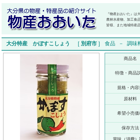
『物産おおいた』は
農林水産物、加工食
皆様、また地域特産
大分特産 かぼすこしょう
[
別府市
]
食品
－
調味
商品名
特徴・商品
規格・内容
原材料
希望小売価
保存方法
賞味（消費）