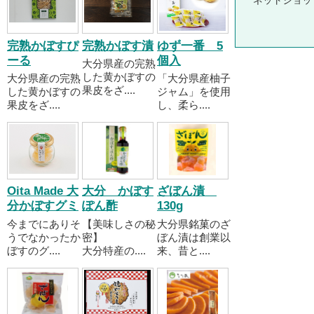
ネットショッ
完熟かぼすぴ
完熟かぼす漬
ゆず一番 5
ーる
個入
大分県産の完熟
した黄かぼすの
大分県産の完熟
「大分県産柚子
果皮をざ....
した黄かぼすの
ジャム」を使用
果皮をざ....
し、柔ら....
Oita Made 大
大分 かぼす
ざぼん漬
分かぼすグミ
ぽん酢
130g
今までにありそ
【美味しさの秘
大分県銘菓のざ
うでなかったか
密】
ぼん漬は創業以
ぼすのグ....
大分特産の....
来、昔と....