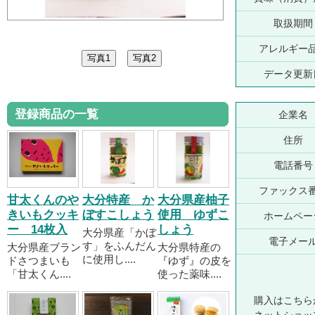
取扱期間
アレルギー
データ更新
登録商品の一覧
企業名
住所
電話番号
ファックス
甘太くんのや
大分特産 か
大分県産柚子
きいもクッキ
ぼすこしょう
使用 ゆずこ
ホームペー
ー 14枚入
しょう
大分県産「かぼ
電子メー
す」をふんだん
大分県産ブラン
大分県特産の
に使用し....
ドさつまいも
『ゆず』の皮を
「甘太くん....
使った薬味....
購入はこちら