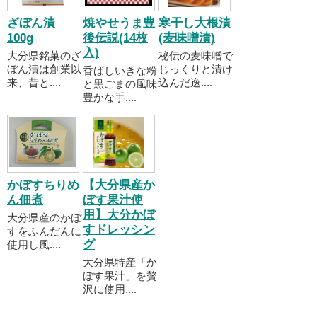
ざぼん漬
焼やせうま豊
寒干し大根漬
100g
後伝説(14枚
(麦味噌漬)
入)
大分県銘菓のざ
秘伝の麦味噌で
ぼん漬は創業以
じっくりと漬け
香ばしいきな粉
来、昔と....
込んだ逸....
と黒ごまの風味
豊かな手....
かぼすちりめ
【大分県産か
ん佃煮
ぼす果汁使
用】大分かぼ
大分県産のかぼ
すドレッシン
すをふんだんに
グ
使用し風....
大分県特産「か
ぼす果汁」を贅
沢に使用....