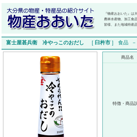
『物産おおいた』は
農林水産物、加工食
皆様、また地域特産
富士屋甚兵衛 冷やっこのおだし
[
臼杵市
]
食品
商品名
特徴・商品