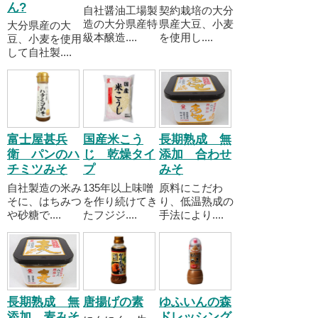
ん?
自社醤油工場製
契約栽培の大分
造の大分県産特
県産大豆、小麦
大分県産の大
級本醸造....
を使用し....
豆、小麦を使用
して自社製....
富士屋甚兵
国産米こう
長期熟成 無
衛 パンのハ
じ 乾燥タイ
添加 合わせ
チミツみそ
プ
みそ
自社製造の米み
135年以上味噌
原料にこだわ
そに、はちみつ
を作り続けてき
り、低温熟成の
や砂糖で....
たフジジ....
手法により....
長期熟成 無
唐揚げの素
ゆふいんの森
添加 麦みそ
ドレッシング