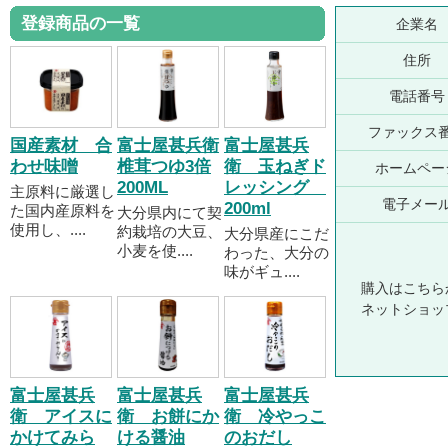
登録商品の一覧
企業名
住所
電話番号
ファックス
国産素材 合
富士屋甚兵衛
富士屋甚兵
わせ味噌
椎茸つゆ3倍
衛 玉ねぎド
ホームペー
200ML
レッシング
主原料に厳選し
電子メー
200ml
た国内産原料を
大分県内にて契
使用し、....
約栽培の大豆、
大分県産にこだ
小麦を使....
わった、大分の
味がギュ....
購入はこちら
ネットショッ
富士屋甚兵
富士屋甚兵
富士屋甚兵
衛 アイスに
衛 お餅にか
衛 冷やっこ
かけてみら
ける醤油
のおだし