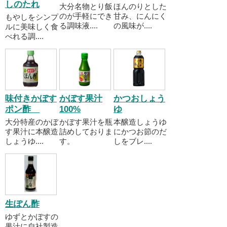
しのたれ
大分名物とり飯
ほんのりとした
のが手軽にでき
甘み、にんにく
もやしをシンプ
る調味液....
の風味が....
ルに美味しく食
べれる調....
味付きかぼす
かぼす果汁
かつおしょう
ポン酢
100%
ゆ
大分特産のかぼ
かぼす果汁を瓶
本醸造しょうゆ
す果汁に本醸造
詰めしておりま
にかつお節のだ
しょうゆ....
す。
しをブレ....
生ぽん酢
ゆずとかぼすの
果汁に自社製造