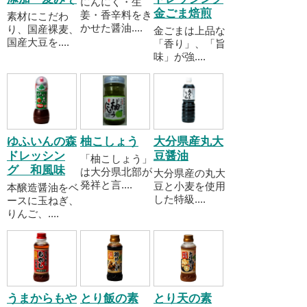
にんにく・生
金ごま焙煎
姜・香辛料をき
素材にこだわ
かせた醤油....
り、国産裸麦、
金ごまは上品な
国産大豆を....
「香り」、「旨
味」が強....
ゆふいんの森
柚こしょう
大分県産丸大
ドレッシン
豆醤油
「柚こしょう」
グ 和風味
は大分県北部が
大分県産の丸大
発祥と言....
豆と小麦を使用
本醸造醤油をベ
した特級....
ースに玉ねぎ、
りんご、....
うまからもや
とり飯の素
とり天の素