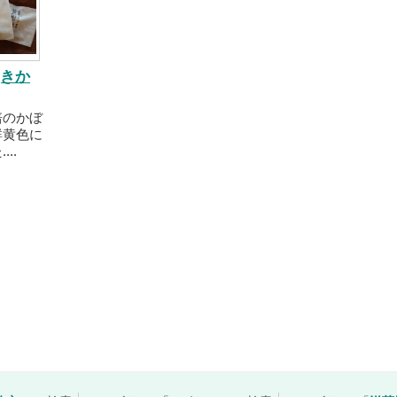
(きか
培のかぼ
鮮黄色に
..