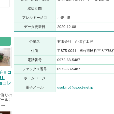
取扱期間
アレルギー品目
小麦, 卵
データ更新日
2020-12-08
企業名
有限会社 かぼす工房
住所
〒875-0041 臼杵市臼杵市大字臼
電話番号
0972-63-5487
ファックス番号
0972-63-5487
チョコ
U-
ホームページ
チョコレ
電子メール
usukiiro@us.oct-net.jp
な香りの
ピールに
..