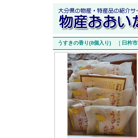
うすきの香り(8個入り)
[
臼杵市