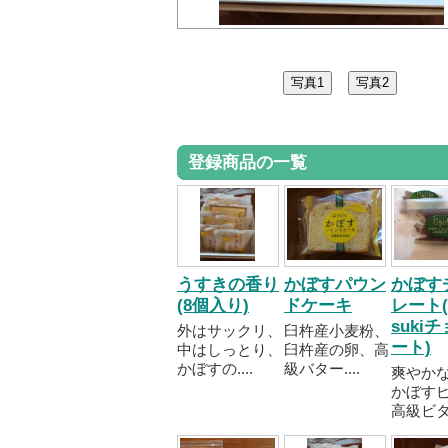
登録商品の一覧
うすきの香り
かぼすパウン
かぼす
(8個入り)
ドケーキ
レート(
suki
外はサックリ、
臼杵産小麦粉、
ート)
中はしっとり、
臼杵産の卵、高
かぼすの....
級バター....
爽やか
かぼす
高級ビタ..