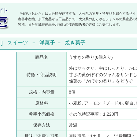
『物産おおいた』は大分県が運営する、大分県の物産・特産品を紹介するサイ
農林水産物、加工食品から工芸品まで、大分県のあらゆるジャンルの県産品の
皆様、また地域特産品をお探しの流通関係者の皆様にご提供します。
]
スイーツ
－
洋菓子
－
焼き菓子
商品名
うすきの香り(8個入り)
外はサックリ、中はしっとり、か
特徴・商品説明
甘さの黄かぼすのジャムをサンド
銘菓の「かぼすの香り」をどうぞ
規格・内容量
8個
原材料
小麦粉, アーモンドプードル, 卵白,
希望小売価格
その他特記事項：1,220円
保存方法
常温
賞味（消費）期限
賞味期限：1カ月 ／ 消費期限：