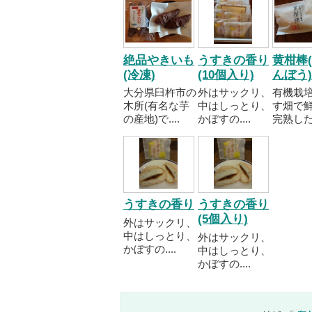
絶品やきいも
うすきの香り
黄柑棒
(冷凍)
(10個入り)
んぼう)
大分県臼杵市の
外はサックリ、
有機栽
木所(有名な芋
中はしっとり、
す畑で
の産地)で....
かぼすの....
完熟した..
うすきの香り
うすきの香り
(5個入り)
外はサックリ、
中はしっとり、
外はサックリ、
かぼすの....
中はしっとり、
かぼすの....