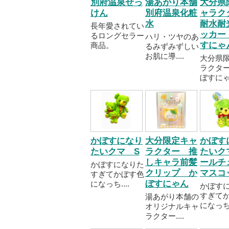
別府温泉せっ
湯あがり本舗
大分県
けん
別府温泉化粧
ャラ
水
耐水耐
長年愛されてい
ッカー
るロングセラー
ハリ・ツヤのあ
すにゃ
商品。
るみずみずしい
お肌に導....
大分県
ラクタ
ぼすにゃ..
かぼすになり
大分限定キャ
かぼす
たいクマ S
ラクター 推
たいク
しキャラ前髪
ールチ
かぼすになりた
クリップ か
マスコ
すぎてかぼす色
ぼすにゃん
になっち....
かぼす
すぎて
湯あがり本舗の
になっち..
オリジナルキャ
ラクター....