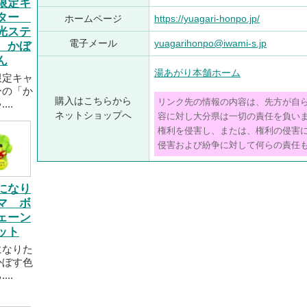
限定キ
クター
ホームページ
https://yuagari-honpo.jp/
光ステ
電子メール
yuagarihonpo@iwami-s.jp
 かぼ
ん
湯あがり本舗ホーム
限定キャ
ーの「か
購入はこちらから
リンク先の情報の内容は、先方が自
..
ネットショップへ
容に対し大分県は一切の責任を負い
権利を侵害し、または、権利の侵害
侵害および紛争に対して何らの責任
になり
マ ボ
ェーン
ット
になりた
かぼす色
..