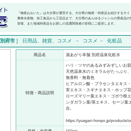
『物産おおいた』は大分県が運営する、大分県の物産・特産品を紹介するサイ
農林水産物、加工食品から工芸品まで、大分県のあらゆるジャンルの県産品の
皆様、また地域特産品をお探しの流通関係者の皆様にご提供します。
別府市
]
日用品、雑貨、コスメ
－
コスメ
－
化粧品
商品名
湯あがり本舗 別府温泉化粧水
ハリ・ツヤのあるみずみずしいお
天然温泉水のミネラルがたっぷり
無香料・無着色
ヒアルロン酸・プラセンタエキス・
実エキス・スギナエキス・ホップ
特徴・商品説明
ローズマリー葉エキス・ゴボウ根エ
ンダガラシ葉/茎エキス、セージ葉
合。
https://yuagari-honpo.jp/products/o