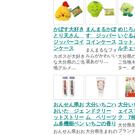
かぼす大好き
まんまるかぼ
めじろ
とり天さん
す ジッパー
いぐる
ジッパーコイ
コインケース
コット
ンケース
ルチェ
まんまるなフォ
ルムがかわいい
カボスが大好き
大分県
湯あがり....
な大分県のご当
ご当地
地グルメ....
ター、め..
おんせん県お
大分いちごハ
大分い
おいた ジェ
ンドクリー
ェイス
ットストリー
ム ベリーツ
ク 7
ム多機能ペン
いちごの香り
大分県
ブラン
おんせん県おお
大分県生まれの