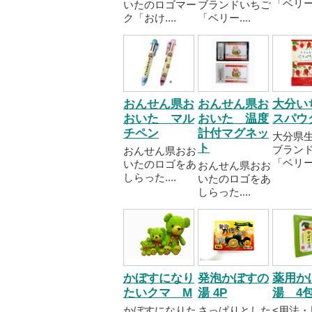
「ベリー..
いたのロゴマー
ブランドいちご
ク「おけ....
「ベリー....
おんせん県お
おんせん県お
大分い
おいた マル
おいた 温度
スパウ
チペン
計付マグネッ
大分県
ト
ブラン
おんせん県おお
「ベリー..
いたのロゴをあ
おんせん県おお
しらった....
いたのロゴをあ
しらった....
かぼすになり
発泡かぼすの
薬用か
たいクマ M
湯 4P
湯 4
かぼすになりた
さっぱりとした
<用法・