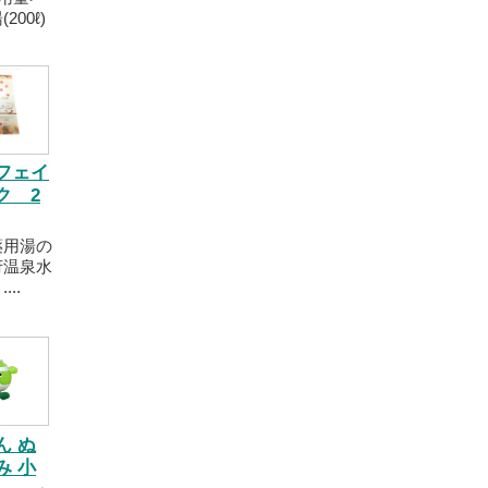
200ℓ)
フェイ
ク 2
薬用湯の
府温泉水
..
ん ぬ
み 小