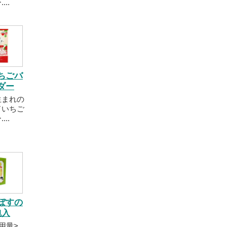
..
ちごバ
ダー
生まれの
ドいちご
..
ぼすの
包入
用量>