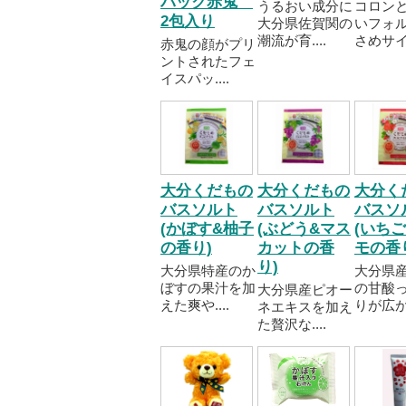
パック赤鬼
うるおい成分に
コロン
2包入り
大分県佐賀関の
いフォ
潮流が育....
さめサイ..
赤鬼の顔がプリ
ントされたフェ
イスパッ....
大分くだもの
大分くだもの
大分く
バスソルト
バスソルト
バスソ
(かぼす&柚子
(ぶどう&マス
(いち
の香り)
カットの香
モの香
り)
大分県特産のか
大分県
ぼすの果汁を加
の甘酸
大分県産ピオー
えた爽や....
りが広が..
ネエキスを加え
た贅沢な....