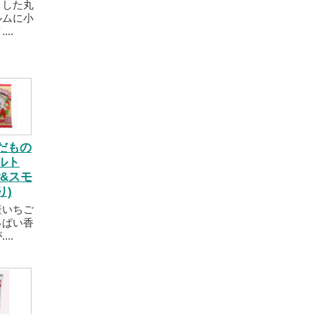
とした丸
ルムに小
..
だもの
ルト
ご&スモ
り)
産いちご
っぱい香
..