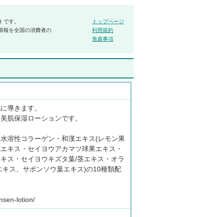
トです。
トップページ
情報を全国の消費者の
利用規約
免責事項
肌に導きます。
、美肌保湿ローションです。
水溶性コラーゲン・和漢エキス(レモン果
花エキス・セイヨウアカマツ球果エキス・
キス・セイヨウキズタ葉/茎エキス・オラ
エキス、サボンソウ葉エキス)の10種類配
nsen-lotion/