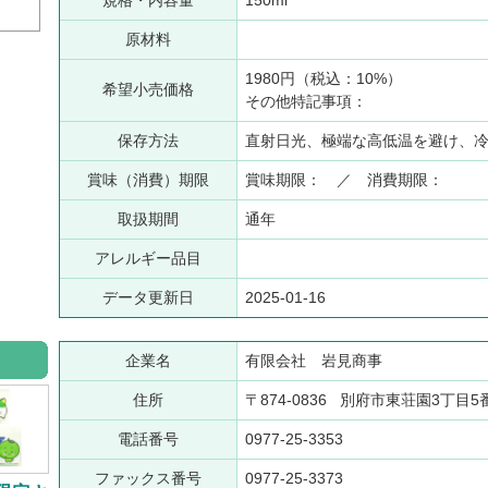
規格・内容量
150ml
原材料
1980円（税込：10%）
希望小売価格
その他特記事項：
保存方法
直射日光、極端な高低温を避け、
賞味（消費）期限
賞味期限： ／ 消費期限：
取扱期間
通年
アレルギー品目
データ更新日
2025-01-16
企業名
有限会社 岩見商事
住所
〒874-0836 別府市東荘園3丁目5
電話番号
0977-25-3353
ファックス番号
0977-25-3373