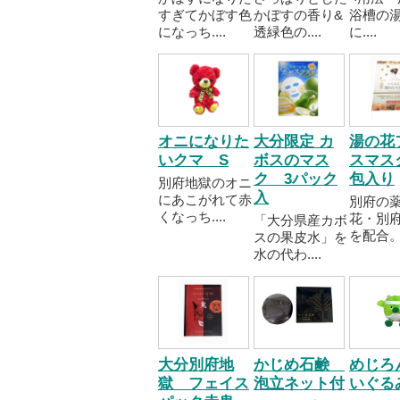
すぎてかぼす色
かぼすの香り&
浴槽の湯(
になっち....
透緑色の....
に....
オニになりた
大分限定 カ
湯の花
いクマ S
ボスのマス
スマス
ク 3パック
包入り
別府地獄のオニ
入
にあこがれて赤
別府の
くなっち....
花・別
「大分県産カボ
を配合。..
スの果皮水」を
水の代わ....
大分別府地
かじめ石鹸
めじろ
獄 フェイス
泡立ネット付
いぐる