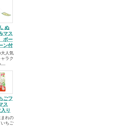
ん ぬ
みマス
 ボー
ーン付
の大人気
キャラク
..
ちごフ
マス
枚入り
生まれの
ドいちご