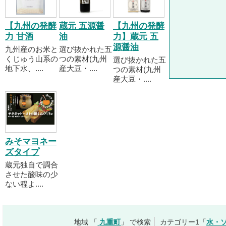
【九州の発酵
蔵元 五源醤
【九州の発酵
力 甘酒
油
力】蔵元 五
源醤油
九州産のお米と
選び抜かれた五
くじゅう山系の
つの素材(九州
選び抜かれた五
地下水、....
産大豆・....
つの素材(九州
産大豆・....
みそマヨネー
ズタイプ
蔵元独自で調合
させた酸味の少
ない程よ....
地域 「
九重町
」 で検索
カテゴリー1「
水・