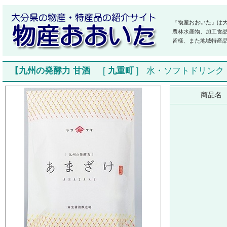
『物産おおいた』は
農林水産物、加工食
皆様、また地域特産
【九州の発酵力 甘酒
[
九重町
]
水・ソフトドリンク
商品名