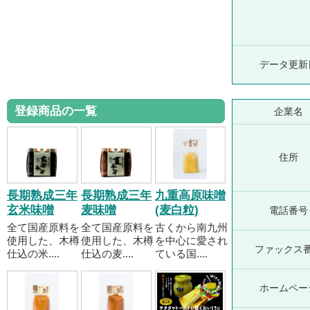
データ更新
登録商品の一覧
企業名
住所
長期熟成三年
長期熟成三年
九重高原味噌
玄米味噌
麦味噌
(麦白粒)
電話番号
全て国産原料を
全て国産原料を
古くから南九州
使用した、木樽
使用した、木樽
を中心に愛され
ファックス
仕込の米....
仕込の麦....
ている国....
ホームペー