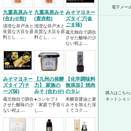
電子メー
九重高原みそ
九重高原みそ
みそマヨネー
(合わせ粒)
(麦赤粒)
ズタイプ(金
ごま味)
清澄な井戸水と
清澄な井戸水と
良質な大豆を原
良質な大豆を原
蔵元独自で調合
料とし、....
料とし、....
させた酸味の少
ない程よ....
みそマヨネー
【九州の発酵
【化学調味料
ズタイプ(チ
力】 家族の
無添加】焼肉
ーズ味)
みそ (合わせ)
のタレ
購入はこちら
蔵元独自で調合
●コンセプト
本醸造醤油と麦
ネットショッ
させた酸味の少
「家庭で手造り
みそを加えた深
ない程よ....
し....
くてコク....