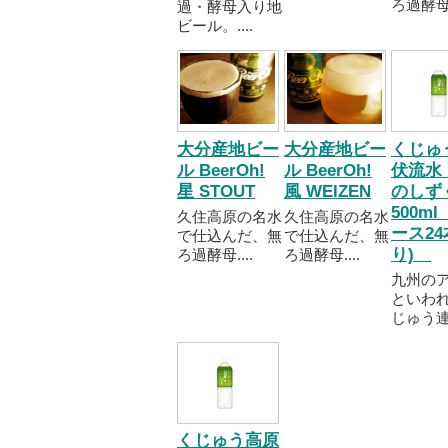
ろ過酵母..
過・酵母入り地
ビール。....
大分産地ビー
大分産地ビー
くじゅ
ル BeerOh!
ル BeerOh!
伏流水
星 STOUT
風 WEIZEN
のし
500ml
久住高原の名水
久住高原の名水
ース2
で仕込んだ、無
で仕込んだ、無
り)
ろ過酵母....
ろ過酵母....
九州の
といわれ
じゅう連..
くじゅう高原