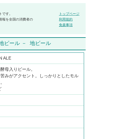
トです。
トップページ
情報を全国の消費者の
利用規約
免責事項
地ビール
－
地ビール
N ALE
過酵母入りビール。
い苦みがアクセント。しっかりとしたモル
す。
ど