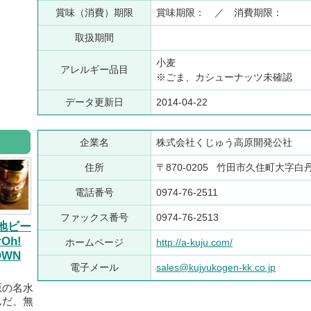
賞味（消費）期限
賞味期限： ／ 消費期限：
取扱期間
小麦
アレルギー品目
※ごま、カシューナッツ未確認
データ更新日
2014-04-22
企業名
株式会社くじゅう高原開発公社
住所
〒870-0205 竹田市久住町大字白丹7
電話番号
0974-76-2511
ファックス番号
0974-76-2513
地ビー
rOh!
ホームページ
http://a-kuju.com/
OWN
電子メール
sales@kujyukogen-kk.co.jp
原の名水
んだ、無