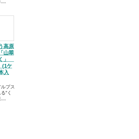
..
う高原
「山翠
ずく」
 (1ケ
4本入
アルプス
る“く
..