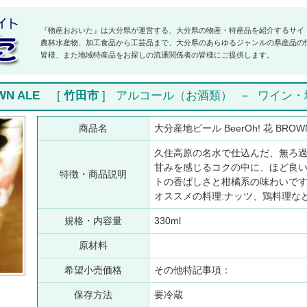
『物産おおいた』は大分県が運営する、大分県の物産・特産品を紹介するサイ
農林水産物、加工食品から工芸品まで、大分県のあらゆるジャンルの県産品の
皆様、また地域特産品をお探しの流通関係者の皆様にご提供します。
WN ALE
[
竹田市
]
アルコール（お酒類）
－
ワイン・
商品名
大分産地ビール BeerOh! 花 BROW
久住高原の名水で仕込んだ、無ろ
甘みを感じるコクの中に、ほど良
特徴・商品説明
トの香ばしさと柑橘系の味わいで
オススメの料理:ナッツ、鶏料理な
規格・内容量
330ml
原材料
希望小売価格
その他特記事項：
保存方法
要冷蔵