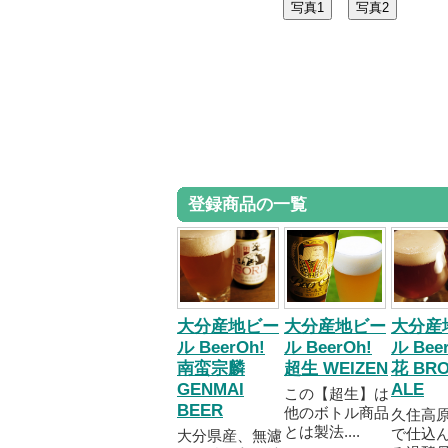
登録商品の一覧
大分産地ビー
大分産地ビー
大分産
ル BeerOh!
ル BeerOh!
ル Bee
南蛮宗麟
超生 WEIZEN
花 BR
GENMAI
ALE
この【超生】は
BEER
他のボトル商品
久住高
とは製法....
で仕込
大分県産、無濾