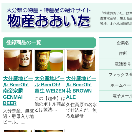
『物産おおいた』は
農林水産物、加工食
皆様、また地域特産
登録商品の一覧
企業名
住所
電話番号
ファックス
大分産地ビー
大分産地ビー
大分産地ビー
ル BeerOh!
ル BeerOh!
ル BeerOh!
ホームペー
南蛮宗麟
超生 WEIZEN
花 BROWN
電子メー
GENMAI
ALE
この【超生】は
BEER
他のボトル商品
久住高原の名水
とは製法....
で仕込んだ、無
大分県産、無濾
ろ過酵母....
過・酵母入り地
ビール。....