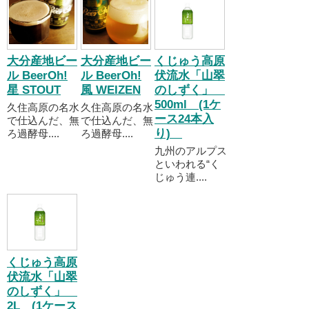
大分産地ビー
大分産地ビー
くじゅう高原
ル BeerOh!
ル BeerOh!
伏流水「山翠
星 STOUT
風 WEIZEN
のしずく」
500ml (1ケ
久住高原の名水
久住高原の名水
ース24本入
で仕込んだ、無
で仕込んだ、無
り)
ろ過酵母....
ろ過酵母....
九州のアルプス
といわれる“く
じゅう連....
くじゅう高原
伏流水「山翠
のしずく」
2L (1ケース