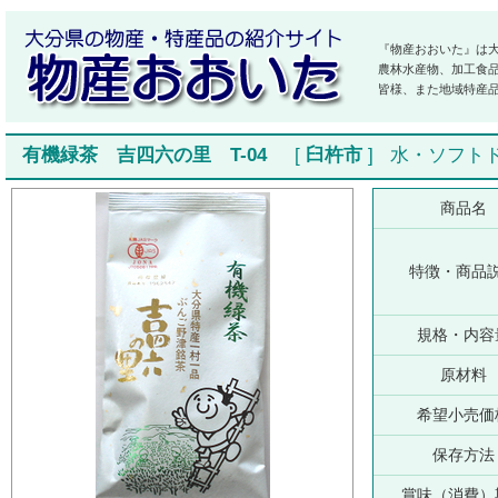
『物産おおいた』は
農林水産物、加工食
皆様、また地域特産
有機緑茶 吉四六の里 T-04
[
臼杵市
]
水・ソフト
商品名
特徴・商品
規格・内容
原材料
希望小売価
保存方法
賞味（消費）