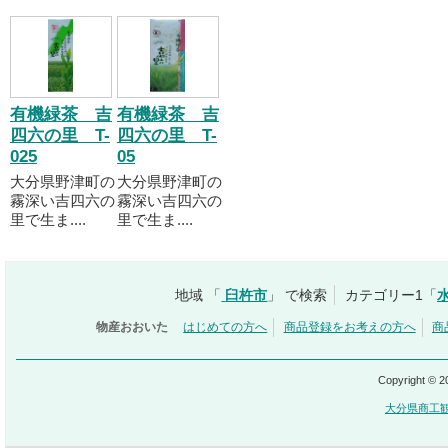
有機緑茶 吉
有機緑茶 吉
四六の里 T-
四六の里 T-
025
05
大分県野津町の
大分県野津町の
霧深い吉四六の
霧深い吉四六の
里で生ま....
里で生ま....
地域 「
臼杵市
」 で検索
カテゴリー1「
物産おおいた
はじめての方へ
商品登録をお考えの方へ
商
Copyright © 
大分県商工