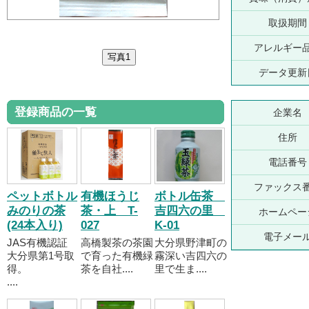
取扱期間
アレルギー
データ更新
登録商品の一覧
企業名
住所
電話番号
ファックス
ペットボトル
有機ほうじ
ボトル缶茶
みのりの茶
茶・上 T-
吉四六の里
ホームペー
(24本入り)
027
K-01
電子メー
JAS有機認証
高橋製茶の茶園
大分県野津町の
大分県第1号取
で育った有機緑
霧深い吉四六の
得。
茶を自社....
里で生ま....
....