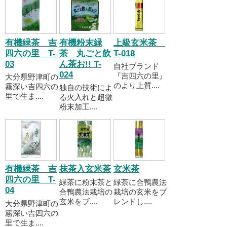
有機緑茶 吉
有機粉末緑
上級玄米茶
四六の里 T-
茶 丸ごと飲
T-018
03
ん茶お!! T-
自社ブランド
024
『吉四六の里』
大分県野津町の
のより上質....
霧深い吉四六の
独自の技術によ
里で生ま....
る火入れと超微
粉末加工....
有機緑茶 吉
抹茶入玄米茶
玄米茶
四六の里 T-
緑茶に粉末茶と
緑茶に合鴨農法
04
合鴨農法栽培の
栽培の玄米をブ
玄米をブ....
レンドし....
大分県野津町の
霧深い吉四六の
里で生ま....