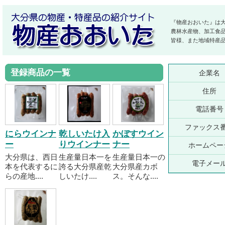
『物産おおいた』は
農林水産物、加工食
皆様、また地域特産
登録商品の一覧
企業名
住所
電話番号
ファックス
にらウインナ
乾しいたけ入
かぼすウイン
ー
りウインナー
ナー
ホームペー
大分県は、西日
生産量日本一を
生産量日本一の
電子メー
本を代表するに
誇る大分県産乾
大分県産カボ
らの産地....
しいたけ....
ス。そんな....