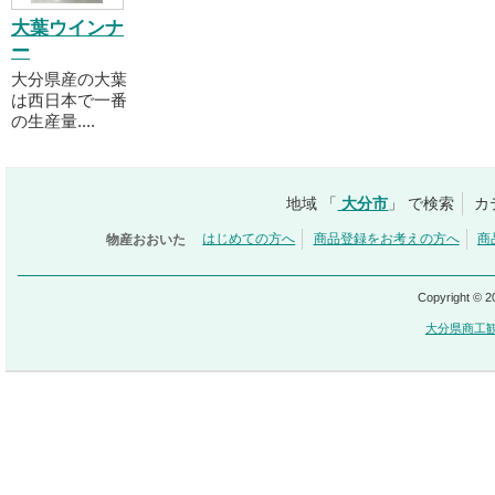
大葉ウインナ
ー
大分県産の大葉
は西日本で一番
の生産量....
地域 「
大分市
」 で検索
カ
物産おおいた
はじめての方へ
商品登録をお考えの方へ
商
Copyright © 
大分県商工