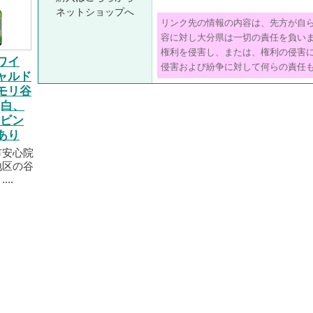
ネットショップへ
リンク先の情報の内容は、先方が自
容に対し大分県は一切の責任を負い
権利を侵害し、または、権利の侵害
ワイ
侵害および紛争に対して何らの責任
ャルド
モリ谷
 (白、
 ビン
あり
市安心院
地区の谷
..