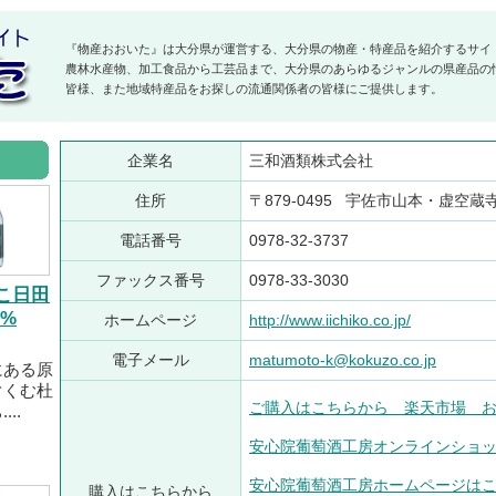
『物産おおいた』は大分県が運営する、大分県の物産・特産品を紹介するサイ
農林水産物、加工食品から工芸品まで、大分県のあらゆるジャンルの県産品の
皆様、また地域特産品をお探しの流通関係者の皆様にご提供します。
企業名
三和酒類株式会社
住所
〒879-0495 宇佐市山本・虚空蔵
電話番号
0978-32-3737
ファックス番号
0978-33-3030
こ日田
5%
ホームページ
http://www.iichiko.co.jp/
電子メール
matumoto-k@kokuzo.co.jp
にある原
ぐくむ杜
ご購入はこちらから 楽天市場 
..
安心院葡萄酒工房オンラインショ
安心院葡萄酒工房ホームページは
購入はこちらから