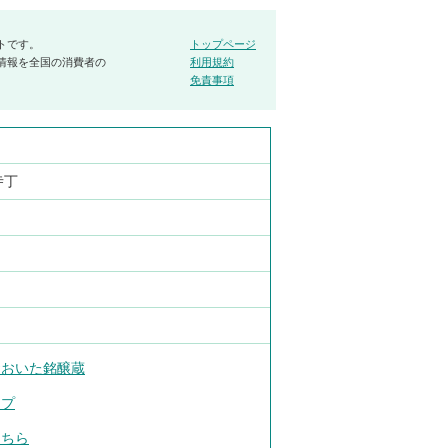
トです。
トップページ
情報を全国の消費者の
利用規約
免責事項
寺丁
おおいた銘醸蔵
ップ
こちら