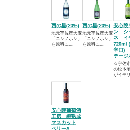
西の星(20%)
西の星(20%)
安心院
ン シ
地元宇佐産大麦
地元宇佐産大麦
ネ イ
「ニシノホシ」
「ニシノホシ」
720ml
を原料に....
を原料に....
辛口)
テージ
☆宇佐
の松本
がイモリ..
安心院葡萄酒
工房 樽熟成
マスカット
ベリーA