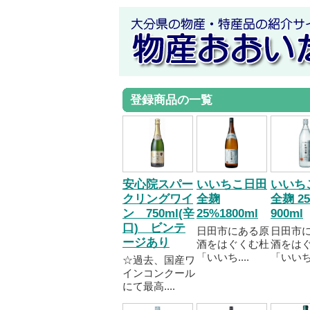
登録商品の一覧
安心院スパー
いいちこ日田
いいち
クリングワイ
全麹
全麹 2
ン 750ml(辛
25%1800ml
900ml
口) ビンテ
日田市にある原
日田市
ージあり
酒をはぐくむ杜
酒をは
「いいち....
「いいち..
☆過去、国産ワ
インコンクール
にて最高....