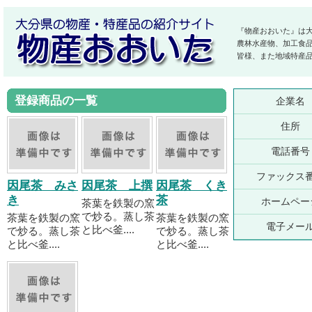
『物産おおいた』は
農林水産物、加工食
皆様、また地域特産
登録商品の一覧
企業名
住所
電話番号
ファックス
因尾茶 みさ
因尾茶 上撰
因尾茶 くき
き
茶
ホームペー
茶葉を鉄製の窯
で炒る。蒸し茶
茶葉を鉄製の窯
茶葉を鉄製の窯
電子メー
と比べ釜....
で炒る。蒸し茶
で炒る。蒸し茶
と比べ釜....
と比べ釜....