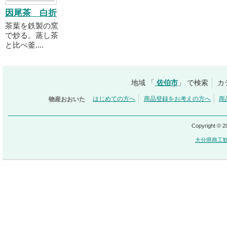
因尾茶 白折
茶葉を鉄製の窯
で炒る。蒸し茶
と比べ釜....
地域 「
佐伯市
」 で検索
カ
物産おおいた
はじめての方へ
商品登録をお考えの方へ
商
Copyright © 
大分県商工